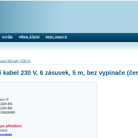
KOŠÍK
PŘIHLÁŠENÍ
REKLAMACE
vací přívody (230 V)
kabel 230 V, 6 zásuvek, 5 m, bez vypínače (če
ct IT
1320-BK
1320-BK
610626990
po přihlášení
ěsíců
produkt