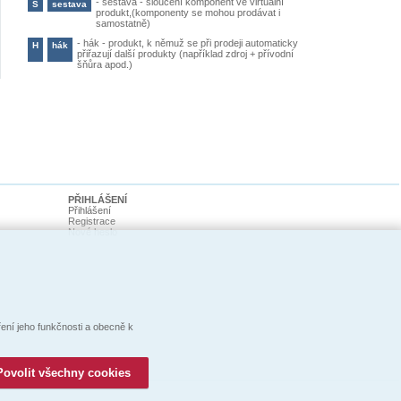
-
sestava - sloučení komponent ve virtuální
S
sestava
produkt,(komponenty se mohou prodávat i
samostatně)
-
hák - produkt, k němuž se při prodeji automaticky
H
hák
přiřazují další produkty (například zdroj + přívodní
šňůra apod.)
PŘIHLÁŠENÍ
Přihlášení
Registrace
Nové heslo
ní jeho funkčnosti a obecně k
Povolit všechny cookies