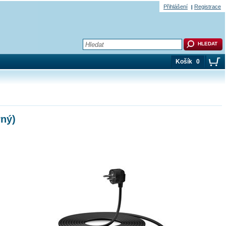
Přihlášení
Registrace
Košík
0
rný)