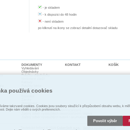
-
je skladem
-
k dispozici do 48 hodin
-
není skladem
po kliknutí na ikony se zobrazí detailní dotazovač skladu
DOKUMENTY
KONTAKT
KOŠÍK
Vyhledávání
Objednávky
ka
Položky objednávky
Nedodané zboží
Faktury
kty
Položky faktur
cí psi
Pohledávky
nka používá cookies
Dodací listy
Expedice
Záruky
Reklamace
váme takzvané cookies. Cookies jsou soubory sloužící k přizpůsobení obsahu webu, k měře
Prohlášení o shodě
osti. Dejte nám vědět o svých preferencích.
Zpětný odběr vysloužilých elektrozaŕízení
Zpětný odběr vysloužilých elektrozařízení / baterií
Zpětný odběr vysloužilých baterií / akumulátorů
Povolit výběr
Technické řešení © 2026
CyberSoft s.r.o.
Správa souborů cookie