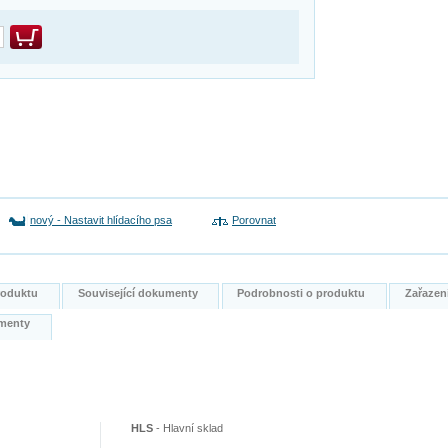
nový
-
Nastavit hlídacího psa
Porovnat
produktu
Související dokumenty
Podrobnosti o produktu
Zařazen
kumenty
HLS
-
Hlavní sklad