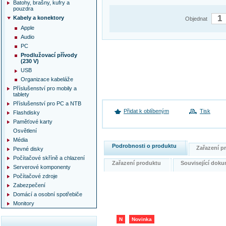
Batohy, brašny, kufry a
pouzdra
Kabely a konektory
Objednat
Apple
Audio
PC
Prodlužovací přívody
(230 V)
USB
Organizace kabeláže
Příslušenství pro mobily a
tablety
Příslušenství pro PC a NTB
Přidat k oblíbeným
Tisk
Flashdisky
Paměťové karty
Osvětlení
Média
Podrobnosti o produktu
Zařazení 
Pevné disky
Počítačové skříně a chlazení
Zařazení produktu
Související do
Serverové komponenty
Počítačové zdroje
Zabezpečení
Domácí a osobní spotřebiče
Monitory
N
Novinka