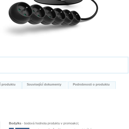
í produktu
Související dokumenty
Podrobnosti o produktu
Body/ks
-
bodová hodnota produktu v promoakci;