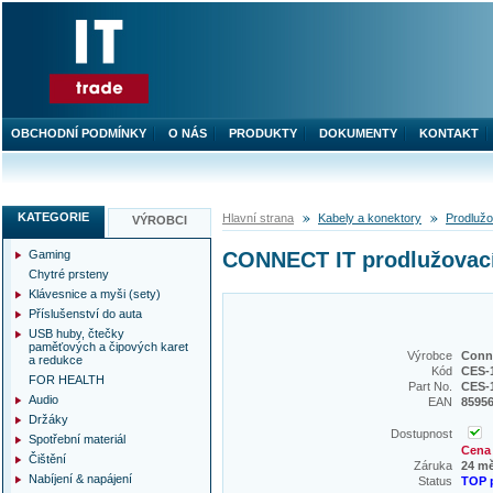
OBCHODNÍ PODMÍNKY
O NÁS
PRODUKTY
DOKUMENTY
KONTAKT
KATEGORIE
Hlavní strana
Kabely a konektory
Prodlužo
VÝROBCI
Gaming
CONNECT IT prodlužovací 
Chytré prsteny
Klávesnice a myši (sety)
Příslušenství do auta
USB huby, čtečky
paměťových a čipových karet
Výrobce
Conne
a redukce
Kód
CES-
FOR HEALTH
Part No.
CES-
Audio
EAN
8595
Držáky
Dostupnost
Spotřební materiál
Cena 
Čištění
Záruka
24 m
Nabíjení & napájení
Status
TOP 