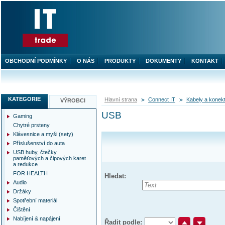
OBCHODNÍ PODMÍNKY
O NÁS
PRODUKTY
DOKUMENTY
KONTAKT
KATEGORIE
Hlavní strana
Connect IT
Kabely a konek
VÝROBCI
USB
Gaming
Chytré prsteny
Klávesnice a myši (sety)
Příslušenství do auta
USB huby, čtečky
paměťových a čipových karet
a redukce
FOR HEALTH
Hledat:
Audio
Držáky
Spotřební materiál
Čištění
Nabíjení & napájení
Řadit podle: