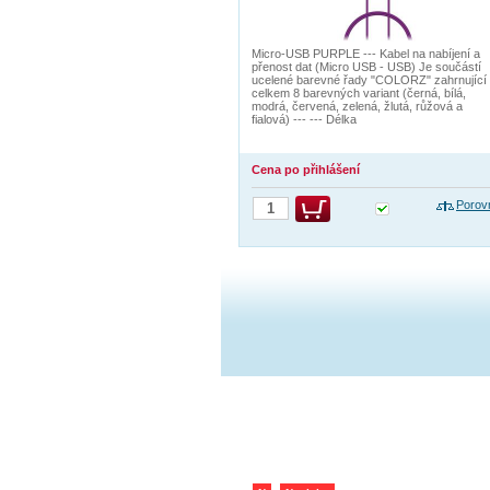
Micro-USB PURPLE --- Kabel na nabíjení a
přenost dat (Micro USB - USB) Je součástí
ucelené barevné řady "COLORZ" zahrnující
celkem 8 barevných variant (černá, bílá,
modrá, červená, zelená, žlutá, růžová a
fialová) --- --- Délka
Cena po přihlášení
Porov