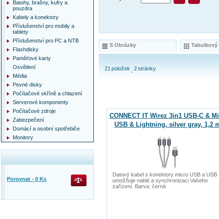
Batohy, brašny, kufry a
pouzdra
Kabely a konektory
Příslušenství pro mobily a
tablety
Příslušenství pro PC a NTB
S Obrázky
Tabulkový
Flashdisky
Paměťové karty
Osvětlení
21
položek
2
stránky
Média
Pevné disky
Počítačové skříně a chlazení
Serverové komponenty
Počítačové zdroje
CONNECT IT Wirez 3in1 USB-C & Mi
Zabezpečení
USB & Lightning, silver gray, 1,2 
Domácí a osobní spotřebiče
Monitory
Datový kabel s konektory micro USB a USB
Porovnat -
0
Ks
umožňuje nabití a synchronizaci Vašeho
zařízení. Barva: černá