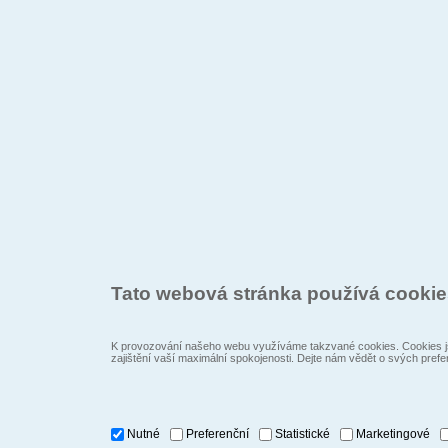
Tato webová stránka používá cooki
K provozování našeho webu využíváme takzvané cookies. Cookies js
zajištění vaší maximální spokojenosti. Dejte nám vědět o svých prefe
Nutné
Preferenční
Statistické
Marketingové