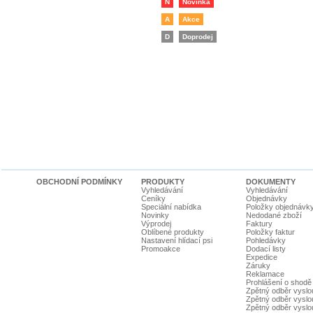
N
Novinka
A
Akce
D
Doprodej
OBCHODNÍ PODMÍNKY
PRODUKTY
DOKUMENTY
Vyhledávání
Vyhledávání
Ceníky
Objednávky
Speciální nabídka
Položky objednávk
Novinky
Nedodané zboží
Výprodej
Faktury
Oblíbené produkty
Položky faktur
Nastavení hlídací psi
Pohledávky
Promoakce
Dodací listy
Expedice
Záruky
Reklamace
Prohlášení o shodě
Zpětný odběr vyslou
Zpětný odběr vyslouž
Zpětný odběr vyslou