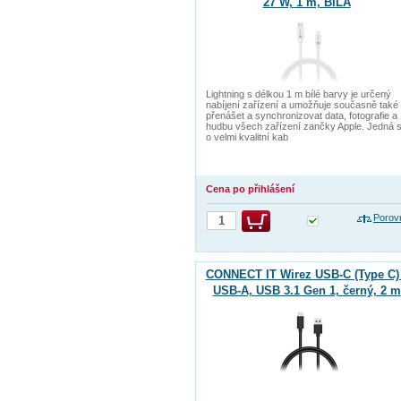
27 W, 1 m, BÍLÁ
Lightning s délkou 1 m bílé barvy je určený
nabíjení zařízení a umožňuje současně také
přenášet a synchronizovat data, fotografie a
hudbu všech zařízení zančky Apple. Jedná 
o velmi kvalitní kab
Cena po přihlášení
Porov
CONNECT IT Wirez USB-C (Type C) 
USB-A, USB 3.1 Gen 1, černý, 2 m