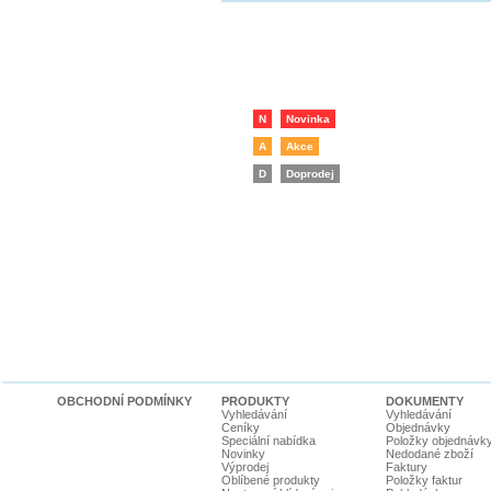
N
Novinka
A
Akce
D
Doprodej
OBCHODNÍ PODMÍNKY
PRODUKTY
DOKUMENTY
Vyhledávání
Vyhledávání
Ceníky
Objednávky
Speciální nabídka
Položky objednávk
Novinky
Nedodané zboží
Výprodej
Faktury
Oblíbené produkty
Položky faktur