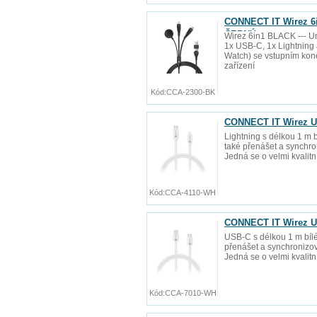
CONNECT IT Wirez 6i
ČERNÝ
Wirez 6in1 BLACK --- Uni
1x USB-C, 1x Lightning 
Watch) se vstupním kon
zařízení
Kód:
CCA-2300-BK
CONNECT IT Wirez US
Lightning s délkou 1 m 
také přenášet a synchro
Jedná se o velmi kvalitn
Kód:
CCA-4110-WH
CONNECT IT Wirez US
USB-C s délkou 1 m bílé
přenášet a synchronizov
Jedná se o velmi kvalitn
Kód:
CCA-7010-WH