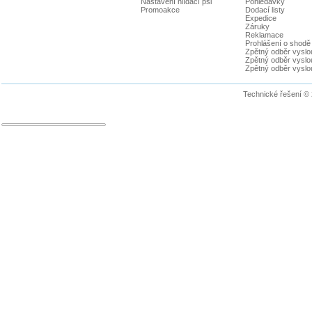
Nastavení hlídací psi
Pohledávky
Promoakce
Dodací listy
Expedice
Záruky
Reklamace
Prohlášení o shodě
Zpětný odběr vyslou
Zpětný odběr vyslouž
Zpětný odběr vyslou
Technické řešení ©