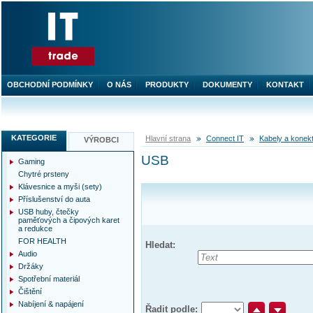
OBCHODNÍ PODMÍNKY
O NÁS
PRODUKTY
DOKUMENTY
KONTAKT
KATEGORIE
Hlavní strana
Connect IT
Kabely a konek
VÝROBCI
USB
Gaming
Chytré prsteny
Klávesnice a myši (sety)
Příslušenství do auta
USB huby, čtečky
paměťových a čipových karet
a redukce
FOR HEALTH
Hledat:
Audio
Držáky
Spotřební materiál
Čištění
Nabíjení & napájení
Řadit podle: