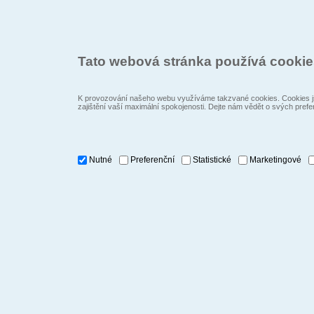
Tato webová stránka používá cooki
K provozování našeho webu využíváme takzvané cookies. Cookies js
zajištění vaší maximální spokojenosti. Dejte nám vědět o svých prefe
Nutné
Preferenční
Statistické
Marketingové