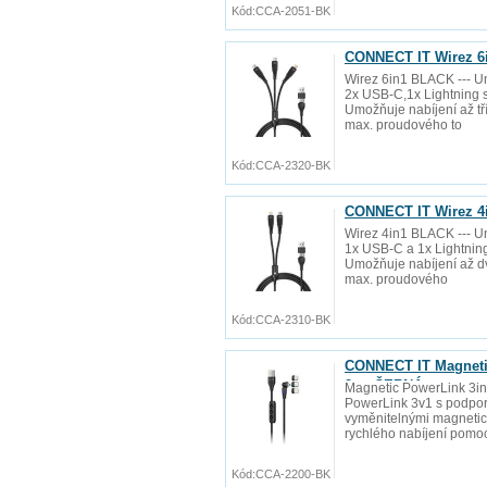
Kód:
CCA-2051-BK
CONNECT IT Wirez 6i
Wirez 6in1 BLACK --- Uni
2x USB-C,1x Lightning 
Umožňuje nabíjení až tř
max. proudového to
Kód:
CCA-2320-BK
CONNECT IT Wirez 4i
Wirez 4in1 BLACK --- Uni
1x USB-C a 1x Lightnin
Umožňuje nabíjení až d
max. proudového
Kód:
CCA-2310-BK
CONNECT IT Magnetic
2m, ČERNÁ
Magnetic PowerLink 3in1
PowerLink 3v1 s podporo
vyměnitelnými magnetic
rychlého nabíjení pomoc
Kód:
CCA-2200-BK