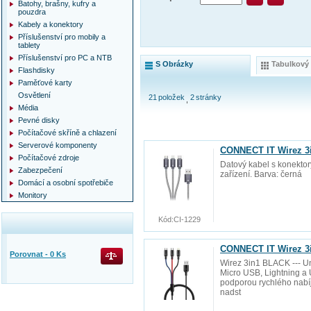
Batohy, brašny, kufry a
pouzdra
Kabely a konektory
Příslušenství pro mobily a
tablety
Příslušenství pro PC a NTB
S Obrázky
Tabulkový
Flashdisky
Paměťové karty
Osvětlení
21
položek
2
stránky
Média
Pevné disky
Počítačové skříně a chlazení
Serverové komponenty
CONNECT IT Wirez 3in
Počítačové zdroje
m
Datový kabel s konekto
Zabezpečení
zařízení. Barva: černá
Domácí a osobní spotřebiče
Monitory
Kód:
CI-1229
CONNECT IT Wirez 3i
Porovnat -
0
Ks
Wirez 3in1 BLACK --- Uni
Micro USB, Lightning a 
podporou rychlého nabí
nadst