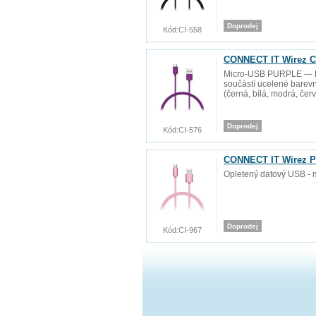
Doprodej
Kód:
CI-558
CONNECT IT Wirez CO
Micro-USB PURPLE --- K
součástí ucelené barev
(černá, bílá, modrá, červ
Doprodej
Kód:
CI-576
CONNECT IT Wirez Pr
Opletený datový USB - 
Doprodej
Kód:
CI-967