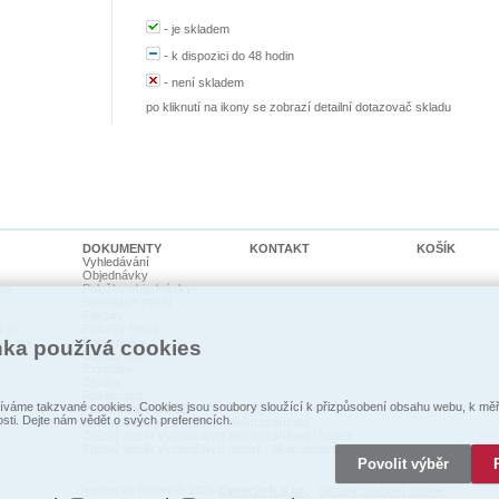
-
je skladem
-
k dispozici do 48 hodin
-
není skladem
po kliknutí na ikony se zobrazí detailní dotazovač skladu
DOKUMENTY
KONTAKT
KOŠÍK
Vyhledávání
Objednávky
ka
Položky objednávky
Nedodané zboží
Faktury
kty
Položky faktur
cí psi
Pohledávky
nka používá cookies
Dodací listy
Expedice
Záruky
Reklamace
váme takzvané cookies. Cookies jsou soubory sloužící k přizpůsobení obsahu webu, k měře
Prohlášení o shodě
osti. Dejte nám vědět o svých preferencích.
Zpětný odběr vysloužilých elektrozaŕízení
Zpětný odběr vysloužilých elektrozařízení / baterií
Zpětný odběr vysloužilých baterií / akumulátorů
Povolit výběr
Technické řešení © 2026
CyberSoft s.r.o.
Správa souborů cookie