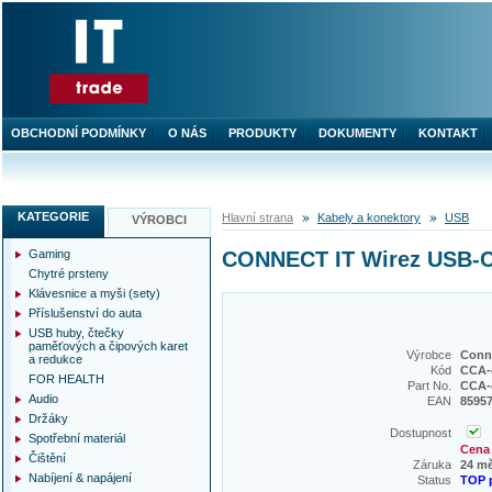
OBCHODNÍ PODMÍNKY
O NÁS
PRODUKTY
DOKUMENTY
KONTAKT
KATEGORIE
Hlavní strana
Kabely a konektory
USB
VÝROBCI
Gaming
CONNECT IT Wirez USB-C 
Chytré prsteny
Klávesnice a myši (sety)
Příslušenství do auta
USB huby, čtečky
paměťových a čipových karet
Výrobce
Conne
a redukce
Kód
CCA-
FOR HEALTH
Part No.
CCA-
Audio
EAN
8595
Držáky
Dostupnost
Spotřební materiál
Cena 
Čištění
Záruka
24 m
Nabíjení & napájení
Status
TOP 