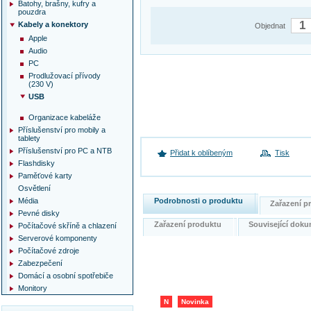
Batohy, brašny, kufry a
pouzdra
Kabely a konektory
Objednat
Apple
Audio
PC
Prodlužovací přívody
(230 V)
USB
Organizace kabeláže
Příslušenství pro mobily a
tablety
Příslušenství pro PC a NTB
Přidat k oblíbeným
Tisk
Flashdisky
Paměťové karty
Osvětlení
Podrobnosti o produktu
Média
Zařazení 
Pevné disky
Zařazení produktu
Související do
Počítačové skříně a chlazení
Serverové komponenty
Počítačové zdroje
Zabezpečení
Domácí a osobní spotřebiče
Monitory
N
Novinka