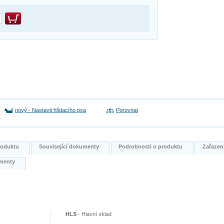
nový
-
Nastavit hlídacího psa
Porovnat
produktu
Související dokumenty
Podrobnosti o produktu
Zařazen
kumenty
HLS
-
Hlavní sklad