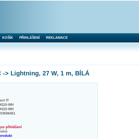
KOŠÍK
PŘIHLÁŠENÍ
REKLAMACE
-> Lightning, 27 W, 1 m, BÍLÁ
ct IT
4110-WH
4110-WH
703506451
po přihlášení
ěsíců
produkt