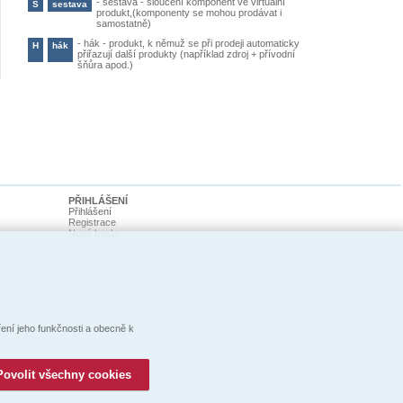
-
sestava - sloučení komponent ve virtuální
S
sestava
produkt,(komponenty se mohou prodávat i
samostatně)
-
hák - produkt, k němuž se při prodeji automaticky
H
hák
přiřazují další produkty (například zdroj + přívodní
šňůra apod.)
PŘIHLÁŠENÍ
Přihlášení
Registrace
Nové heslo
ní jeho funkčnosti a obecně k
Povolit všechny cookies