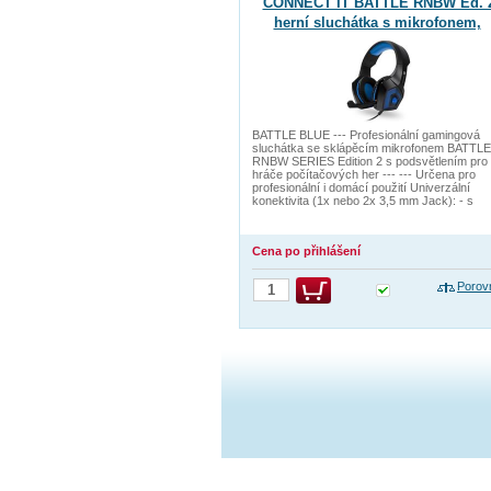
CONNECT IT BATTLE RNBW Ed. 
herní sluchátka s mikrofonem,
2xJack+USB, MODRÁ
BATTLE BLUE --- Profesionální gamingová
sluchátka se sklápěcím mikrofonem BATTLE
RNBW SERIES Edition 2 s podsvětlením pro
hráče počítačových her --- --- Určena pro
profesionální i domácí použití Univerzální
konektivita (1x nebo 2x 3,5 mm Jack): - s
Cena po přihlášení
Porov