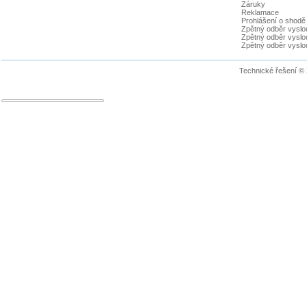
Záruky
Reklamace
Prohlášení o shodě
Zpětný odběr vyslou
Zpětný odběr vyslouž
Zpětný odběr vyslou
Technické řešení ©