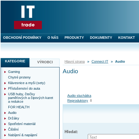
OBCHODNÍ PODMÍNKY
O NÁS
PRODUKTY
DOKUMENTY
KONTAKT
KATEGORIE
Hlavní strana
Connect IT
Audio
VÝROBCI
Audio
Gaming
Chytré prsteny
Klávesnice a myši (sety)
Příslušenství do auta
USB huby, čtečky
Audio sluchátka
paměťových a čipových karet
Reproduktory
8
a redukce
FOR HEALTH
Audio
Držáky
Spotřební materiál
Čištění
Hledat:
Nabíjení & napájení