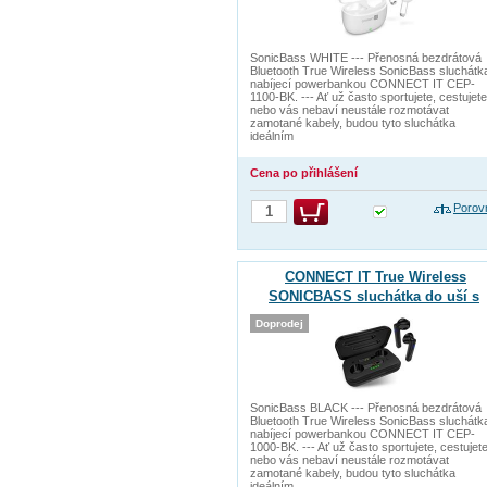
SonicBass WHITE --- Přenosná bezdrátová
Bluetooth True Wireless SonicBass sluchátk
nabíjecí powerbankou CONNECT IT CEP-
1100-BK. --- Ať už často sportujete, cestujete
nebo vás nebaví neustále rozmotávat
zamotané kabely, budou tyto sluchátka
ideálním
Cena po přihlášení
Porov
CONNECT IT True Wireless
SONICBASS sluchátka do uší s
mikrofonem, ČERNÁ
Doprodej
SonicBass BLACK --- Přenosná bezdrátová
Bluetooth True Wireless SonicBass sluchátk
nabíjecí powerbankou CONNECT IT CEP-
1000-BK. --- Ať už často sportujete, cestujet
nebo vás nebaví neustále rozmotávat
zamotané kabely, budou tyto sluchátka
ideálním