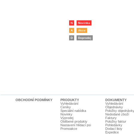
N
Novinka
A
Akce
D
Doprodej
OBCHODNÍ PODMÍNKY
PRODUKTY
DOKUMENTY
Vyhledávání
Vyhledávání
Ceníky
Objednávky
Speciální nabídka
Položky objednávk
Novinky
Nedodané zboží
Výprodej
Faktury
Oblíbené produkty
Položky faktur
Nastavení hlídací psi
Pohledávky
Promoakce
Dodací listy
Expedice