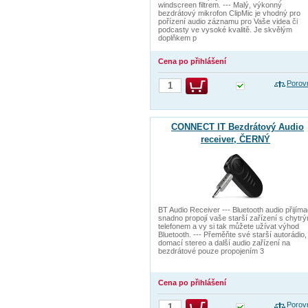
windscreen filtrem. --- Malý, výkonný
bezdrátový mikrofon ClipMic je vhodný pro
pořízení audio záznamu pro Vaše videa či
podcasty ve vysoké kvalitě. Je skvělým
doplňkem p
Cena po přihlášení
Porov
CONNECT IT Bezdrátový Audio
receiver, ČERNÝ
BT Audio Receiver --- Bluetooth audio přijím
snadno propojí vaše starší zařízení s chytr
telefonem a vy si tak můžete užívat výhod
Bluetooth. --- Přeměňte své starší autorádio,
domací stereo a další audio zařízení na
bezdrátové pouze propojením 3
Cena po přihlášení
Porov