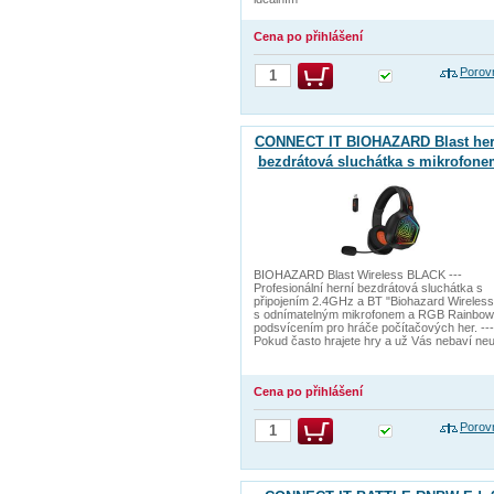
Cena po přihlášení
Porov
CONNECT IT BIOHAZARD Blast her
bezdrátová sluchátka s mikrofone
1xJack+USB ČERNÁ
BIOHAZARD Blast Wireless BLACK ---
Profesionální herní bezdrátová sluchátka s
připojením 2.4GHz a BT "Biohazard Wireless
s odnímatelným mikrofonem a RGB Rainbow
podsvícením pro hráče počítačových her. ---
Pokud často hrajete hry a už Vás nebaví neu
Cena po přihlášení
Porov