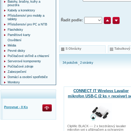
Batohy, brašny, kufry a
pouzdra
Kabely a konektory
Příslušenství pro mobily a
tablety
Řadit podle:
Příslušenství pro PC a NTB
Flashdisky
Paměťové karty
Osvětlení
Média
S Obrázky
Tabulkový
Pevné disky
Počítačové skříně a chlazení
Serverové komponenty
34
položek
2
stránky
Počítačové zdroje
Zabezpečení
Domácí a osobní spotřebiče
Monitory
CONNECT IT Wireless Lavalier
mikrofon USB-C (2 ks + receiver) s
ČERNÝ
Porovnat -
0
Ks
ClipMic BLACK --- 2 x bezdrátový lavalier
mikrofon set s přijímačem a ochranným