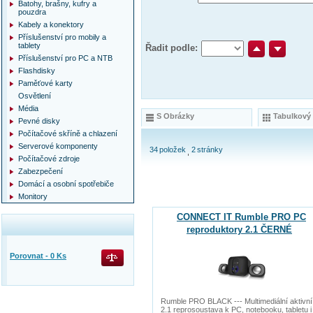
Batohy, brašny, kufry a
pouzdra
Kabely a konektory
Příslušenství pro mobily a
tablety
Řadit podle:
Příslušenství pro PC a NTB
Flashdisky
Paměťové karty
Osvětlení
Média
S Obrázky
Tabulkový
Pevné disky
Počítačové skříně a chlazení
Serverové komponenty
34
položek
2
stránky
Počítačové zdroje
Zabezpečení
Domácí a osobní spotřebiče
Monitory
CONNECT IT Rumble PRO PC
reproduktory 2.1 ČERNÉ
Porovnat -
0
Ks
Rumble PRO BLACK --- Multimediální aktivní
2.1 reprosoustava k PC, notebooku, tabletu i