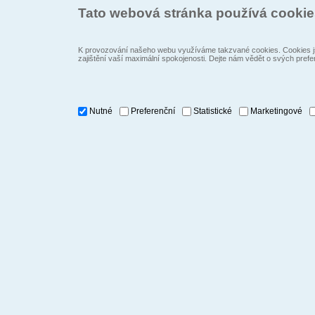
Tato webová stránka používá cooki
K provozování našeho webu využíváme takzvané cookies. Cookies js
zajištění vaší maximální spokojenosti. Dejte nám vědět o svých prefe
Nutné
Preferenční
Statistické
Marketingové