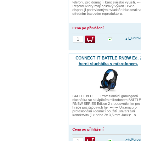
telefonu pro domácí i kancelářské využití. ---
Reproduktory mají celkový výkon 11W a
disponují podsvíceným ovladače hlasitosti n
středním basovém reproduktoru.
Cena po přihlášení
Porov
CONNECT IT BATTLE RNBW Ed. 
herní sluchátka s mikrofonem,
2xJack+USB, MODRÁ
BATTLE BLUE --- Profesionální gamingová
sluchátka se sklápěcím mikrofonem BATTLE
RNBW SERIES Edition 2 s podsvětlením pro
hráče počítačových her --- --- Určena pro
profesionální i domácí použití Univerzální
konektivita (1x nebo 2x 3,5 mm Jack): - s
Cena po přihlášení
Porov