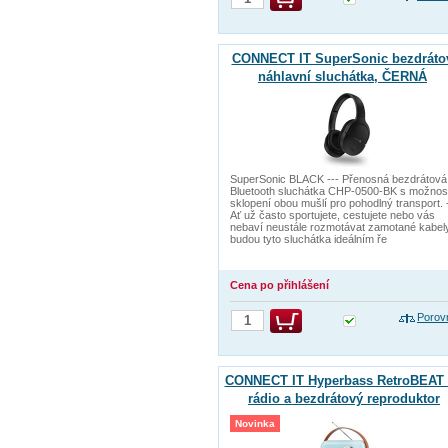
CONNECT IT SuperSonic bezdráto
náhlavní sluchátka, ČERNÁ
SuperSonic BLACK --- Přenosná bezdrátová
Bluetooth sluchátka CHP-0500-BK s možnos
sklopení obou mušlí pro pohodlný transport. 
Ať už často sportujete, cestujete nebo vás
nebaví neustále rozmotávat zamotané kabely
budou tyto sluchátka ideálním ře
Cena po přihlášení
Porov
CONNECT IT Hyperbass RetroBEAT
rádio a bezdrátový reproduktor
TYRKYSOVÝ
Novinka