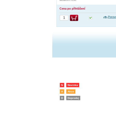
Cena po přihlášení
Porov
N
Novinka
A
Akce
D
Doprodej