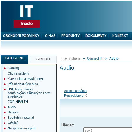
OBCHODNÍ PODMÍNKY
O NÁS
PRODUKTY
DOKUMENTY
KONTAKT
KATEGORIE
Hlavní strana
Connect IT
Audio
VÝROBCI
Audio
Gaming
Chytré prsteny
Klávesnice a myši (sety)
Příslušenství do auta
USB huby, čtečky
Audio sluchátka
paměťových a čipových karet
Reproduktory
8
a redukce
FOR HEALTH
Audio
Držáky
Spotřební materiál
Čištění
Hledat:
Nabíjení & napájení