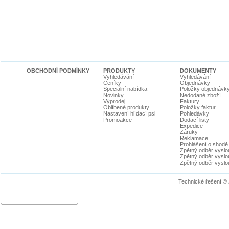
OBCHODNÍ PODMÍNKY
PRODUKTY
DOKUMENTY
Vyhledávání
Vyhledávání
Ceníky
Objednávky
Speciální nabídka
Položky objednávk
Novinky
Nedodané zboží
Výprodej
Faktury
Oblíbené produkty
Položky faktur
Nastavení hlídací psi
Pohledávky
Promoakce
Dodací listy
Expedice
Záruky
Reklamace
Prohlášení o shodě
Zpětný odběr vyslou
Zpětný odběr vyslouž
Zpětný odběr vyslou
Technické řešení ©