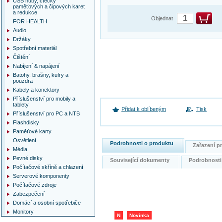
USB huby, čtečky
paměťových a čipových karet
a redukce
Objednat
FOR HEALTH
Audio
Držáky
Spotřební materiál
Čištění
Nabíjení & napájení
Batohy, brašny, kufry a
pouzdra
Kabely a konektory
Příslušenství pro mobily a
tablety
Přidat k oblíbeným
Tisk
Příslušenství pro PC a NTB
Flashdisky
Paměťové karty
Osvětlení
Podrobnosti o produktu
Zařazení 
Média
Pevné disky
Související dokumenty
Podrobnost
Počítačové skříně a chlazení
Serverové komponenty
Počítačové zdroje
Zabezpečení
Domácí a osobní spotřebiče
Monitory
N
Novinka