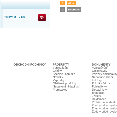
A
Akce
D
Doprodej
Porovnat -
0
Ks
OBCHODNÍ PODMÍNKY
PRODUKTY
DOKUMENTY
Vyhledávání
Vyhledávání
Ceníky
Objednávky
Speciální nabídka
Položky objednávk
Novinky
Nedodané zboží
Výprodej
Faktury
Oblíbené produkty
Položky faktur
Nastavení hlídací psi
Pohledávky
Promoakce
Dodací listy
Expedice
Záruky
Reklamace
Prohlášení o shodě
Zpětný odběr vyslou
Zpětný odběr vyslouž
Zpětný odběr vyslou