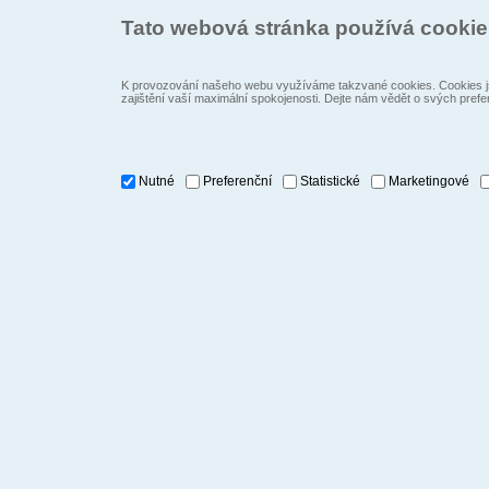
Tato webová stránka používá cooki
K provozování našeho webu využíváme takzvané cookies. Cookies js
zajištění vaší maximální spokojenosti. Dejte nám vědět o svých prefe
Nutné
Preferenční
Statistické
Marketingové