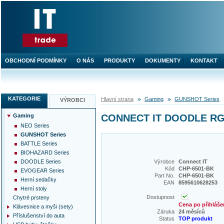
OBCHODNÍ PODMÍNKY
O NÁS
PRODUKTY
DOKUMENTY
KONTAKT
KATEGORIE
Hlavní strana
Gaming
GUNSHOT Series
VÝROBCI
Gaming
CONNECT IT DOODLE RGB 
NEO Series
GUNSHOT Series
BATTLE Series
BIOHAZARD Series
DOODLE Series
Výrobce
Connect IT
Kód
CHP-6501-BK
EVOGEAR Series
Part No.
CHP-6501-BK
Herní sedačky
EAN
8595610628253
Herní stoly
Dostupnost
Chytré prsteny
Cena po přihláše
Klávesnice a myši (sety)
Záruka
24 měsíců
Příslušenství do auta
Status
TOP produkt