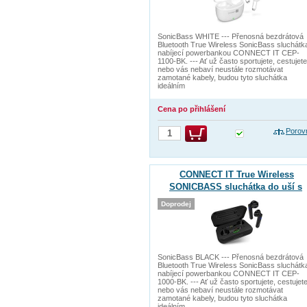
SonicBass WHITE --- Přenosná bezdrátová
Bluetooth True Wireless SonicBass sluchátk
nabíjecí powerbankou CONNECT IT CEP-
1100-BK. --- Ať už často sportujete, cestujete
nebo vás nebaví neustále rozmotávat
zamotané kabely, budou tyto sluchátka
ideálním
Cena po přihlášení
Porov
CONNECT IT True Wireless
SONICBASS sluchátka do uší s
mikrofonem, ČERNÁ
Doprodej
SonicBass BLACK --- Přenosná bezdrátová
Bluetooth True Wireless SonicBass sluchátk
nabíjecí powerbankou CONNECT IT CEP-
1000-BK. --- Ať už často sportujete, cestujet
nebo vás nebaví neustále rozmotávat
zamotané kabely, budou tyto sluchátka
ideálním