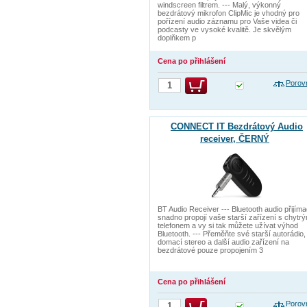
windscreen filtrem. --- Malý, výkonný
bezdrátový mikrofon ClipMic je vhodný pro
pořízení audio záznamu pro Vaše videa či
podcasty ve vysoké kvalitě. Je skvělým
doplňkem p
Cena po přihlášení
Porov
CONNECT IT Bezdrátový Audio
receiver, ČERNÝ
BT Audio Receiver --- Bluetooth audio přijím
snadno propojí vaše starší zařízení s chytr
telefonem a vy si tak můžete užívat výhod
Bluetooth. --- Přeměňte své starší autorádio,
domací stereo a další audio zařízení na
bezdrátové pouze propojením 3
Cena po přihlášení
Porov