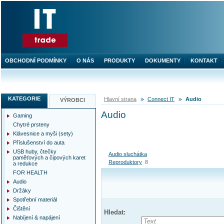
OBCHODNÍ PODMÍNKY
O NÁS
PRODUKTY
DOKUMENTY
KONTAKT
KATEGORIE
Hlavní strana
Connect IT
Audio
VÝROBCI
Audio
Gaming
Chytré prsteny
Klávesnice a myši (sety)
Příslušenství do auta
USB huby, čtečky
Audio sluchátka
paměťových a čipových karet
Reproduktory
8
a redukce
FOR HEALTH
Audio
Držáky
Spotřební materiál
Čištění
Hledat:
Nabíjení & napájení