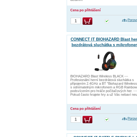
Cena po přihlášení
Porov
CONNECT IT BIOHAZARD Blast her
bezdrátová sluchátka s mikrofone
1xJack+USB ČERNÁ
BIOHAZARD Blast Wireless BLACK ---
Profesionální herní bezdrátová sluchátka s
připojením 2.4GHz a BT "Biohazard Wireless
s odnímatelným mikrofonem a RGB Rainbow
podsvícením pro hráče počítačových her. ---
Pokud často hrajete hry a už Vás nebaví neu
Cena po přihlášení
Porov