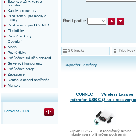
Batohy, brašny, kufry a
pouzdra
Kabely a konektory
Příslušenství pro mobily a
tablety
Řadit podle:
Příslušenství pro PC a NTB
Flashdisky
Paměťové karty
Osvětlení
Média
S Obrázky
Tabulkový
Pevné disky
Počítačové skříně a chlazení
Serverové komponenty
34
položek
2
stránky
Počítačové zdroje
Zabezpečení
Domácí a osobní spotřebiče
Monitory
CONNECT IT Wireless Lavalier
mikrofon USB-C (2 ks + receiver) s
ČERNÝ
Porovnat -
0
Ks
ClipMic BLACK --- 2 x bezdrátový lavalier
mikrofon set s přijímačem a ochranným