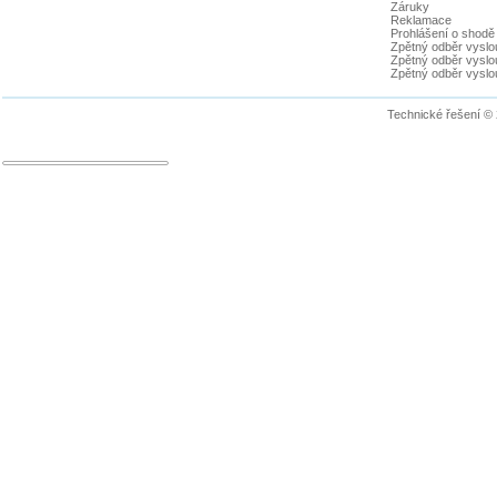
Záruky
Reklamace
Prohlášení o shodě
Zpětný odběr vyslou
Zpětný odběr vyslouž
Zpětný odběr vyslou
Technické řešení ©