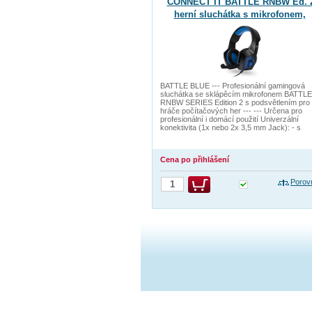
CONNECT IT BATTLE RNBW Ed. 
herní sluchátka s mikrofonem,
2xJack+USB, MODRÁ
BATTLE BLUE --- Profesionální gamingová
sluchátka se sklápěcím mikrofonem BATTLE
RNBW SERIES Edition 2 s podsvětlením pro
hráče počítačových her --- --- Určena pro
profesionální i domácí použití Univerzální
konektivita (1x nebo 2x 3,5 mm Jack): - s
Cena po přihlášení
Porov