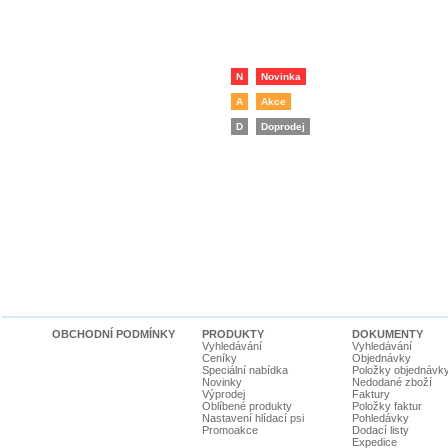
N
Novinka
A
Akce
D
Doprodej
OBCHODNÍ PODMÍNKY
PRODUKTY
DOKUMENTY
Vyhledávání
Vyhledávání
Ceníky
Objednávky
Speciální nabídka
Položky objednávk
Novinky
Nedodané zboží
Výprodej
Faktury
Oblíbené produkty
Položky faktur
Nastavení hlídací psi
Pohledávky
Promoakce
Dodací listy
Expedice