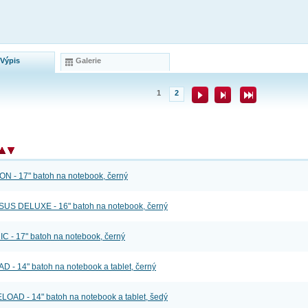
 Výpis
Galerie
1
2
- 17" batoh na notebook, černý
 DELUXE - 16" batoh na notebook, černý
- 17" batoh na notebook, černý
 14" batoh na notebook a tablet, černý
D - 14" batoh na notebook a tablet, šedý