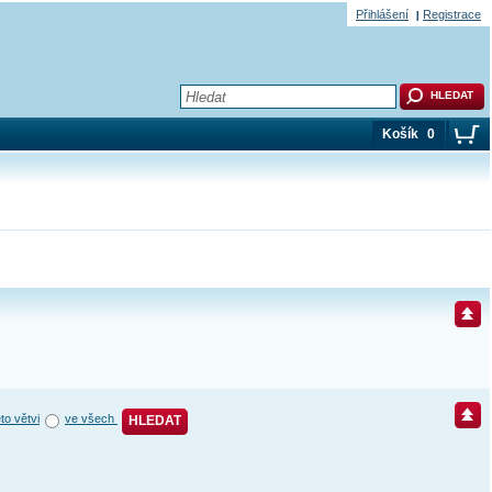
Přihlášení
Registrace
Košík
0
éto větvi
ve všech
HLEDAT