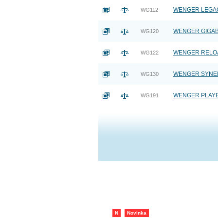
WENGER LEGACY 
WG112
WENGER GIGABYT
WG120
WENGER RELOAD -
WG122
WENGER SYNERGY
WG130
WENGER PLAYER O
WG191
N
Novinka