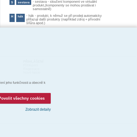
-
sestava - sloučení komponent ve virtuální
S
sestava
produkt,(komponenty se mohou prodávat i
samostatně)
-
hák - produkt, k němuž se při prodeji automaticky
H
hák
přiřazují další produkty (například zdroj + přívodní
šňůra apod.)
PŘIHLÁŠENÍ
Přihlášení
Registrace
Nové heslo
ní jeho funkčnosti a obecně k
Povolit všechny cookies
Zobrazit detaily