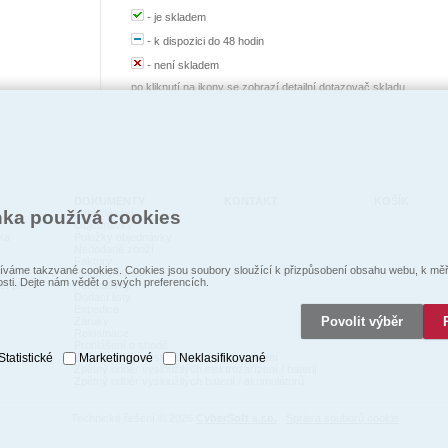
-
je skladem
-
k dispozici do 48 hodin
-
není skladem
po kliknutí na ikony se zobrazí detailní dotazovač skladu
DOKUMENTY
KONTAKT
KOŠÍK
nka používá cookies
Vyhledávání
Objednávky
ka
Položky objednávky
Nedodané zboží
Faktury
váme takzvané cookies. Cookies jsou soubory sloužící k přizpůsobení obsahu webu, k měře
kty
Položky faktur
osti. Dejte nám vědět o svých preferencích.
cí psi
Pohledávky
Dodací listy
Expedice
Povolit výběr
Záruky
Reklamace
Prohlášení o shodě
Statistické
Marketingové
Neklasifikované
Zpětný odběr vysloužilých elektrozaŕízení
Zpětný odběr vysloužilých elektrozařízení / baterií
Zpětný odběr vysloužilých baterií / akumulátorů
Technické řešení © 2026
CyberSoft s.r.o.
Správa souborů cookie