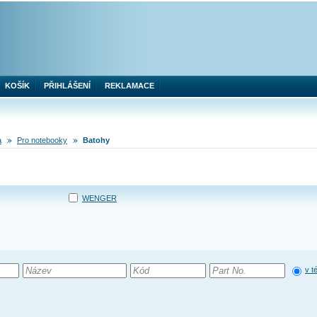
KOŠÍK
PŘIHLÁŠENÍ
REKLAMACE
a
Pro notebooky
Batohy
WENGER
v t