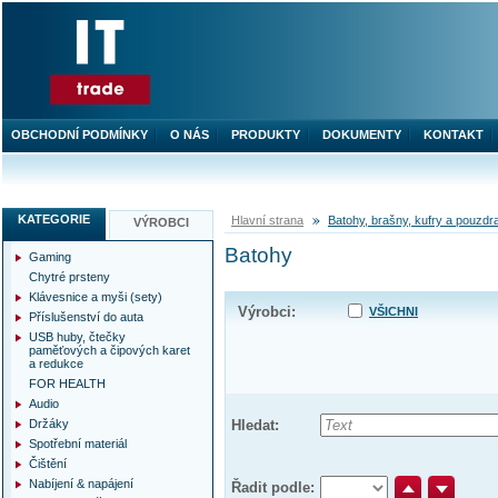
OBCHODNÍ PODMÍNKY
O NÁS
PRODUKTY
DOKUMENTY
KONTAKT
KATEGORIE
Hlavní strana
Batohy, brašny, kufry a pouzdr
VÝROBCI
Batohy
Gaming
Chytré prsteny
Klávesnice a myši (sety)
Výrobci:
VŠICHNI
Příslušenství do auta
USB huby, čtečky
paměťových a čipových karet
a redukce
FOR HEALTH
Audio
Držáky
Hledat:
Spotřební materiál
Čištění
Nabíjení & napájení
Řadit podle: