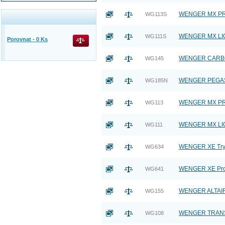
WENGER MX PROF
WG113S
WENGER MX LIGHT
WG111S
Porovnat -
0
Ks
WENGER CARBON 
WG145
WENGER PEGASUS
WG185N
WENGER MX PROF
WG113
WENGER MX LIGHT
WG111
WENGER XE Tryal 
WG634
WENGER XE Profes
WG641
WENGER ALTAIR -
WG155
WENGER TRANSIT 
WG108