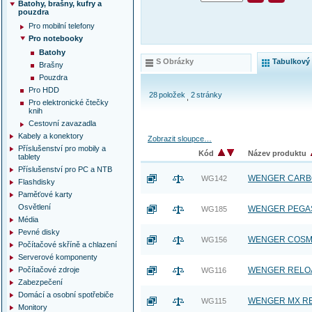
Batohy, brašny, kufry a
pouzdra
Pro mobilní telefony
Pro notebooky
Batohy
S Obrázky
Tabulkový
Brašny
Pouzdra
Pro HDD
28
položek
2
stránky
Pro elektronické čtečky
knih
Cestovní zavazadla
Kabely a konektory
Zobrazit sloupce…
Příslušenství pro mobily a
Kód
Název produktu
tablety
Příslušenství pro PC a NTB
WENGER CARBON 
WG142
Flashdisky
Paměťové karty
Osvětlení
WENGER PEGASUS
WG185
Média
Pevné disky
WENGER COSMIC 
WG156
Počítačové skříně a chlazení
Serverové komponenty
Počítačové zdroje
WENGER RELOAD -
WG116
Zabezpečení
Domácí a osobní spotřebiče
WENGER MX RELOA
WG115
Monitory