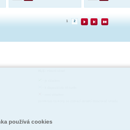
1
2
HLS
-
Hlavní sklad
-
je skladem
-
k dispozici do 48 hodin
-
není skladem
po kliknutí na ikony se zobrazí detailní dotazovač skladu
nka používá cookies