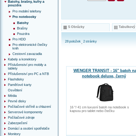
Batohy, brašny, kufry a
pouzdra
Pro mobilní telefony
Pro notebooky
Batohy
S Obrázky
Tabulkový
Brašny
Pouzdra
Pro HDD
28
položek
2
stránky
Pro elektronické čtečky
knih
Cestovní zavazadla
Kabely a konektory
Příslušenství pro mobily a
tablety
WENGER TRANSIT - 16" batoh n
Příslušenství pro PC a NTB
notebook deluxe, černý
Flashdisky
Paměťové karty
Osvětlení
Média
Pevné disky
Počítačové skříně a chlazení
16 "/ 41 cm luxusní batoh na notebook s
kapsou pro tablet nebo čtečku
Serverové komponenty
Počítačové zdroje
Zabezpečení
Domácí a osobní spotřebiče
Monitory