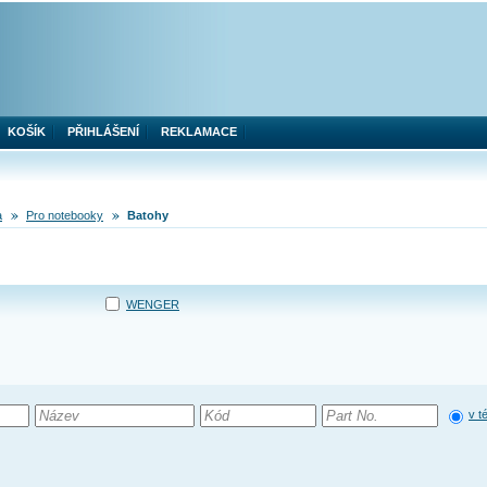
KOŠÍK
PŘIHLÁŠENÍ
REKLAMACE
a
Pro notebooky
Batohy
WENGER
v t