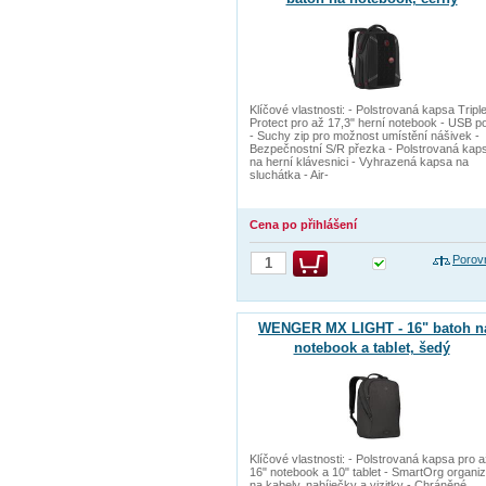
Klíčové vlastnosti: - Polstrovaná kapsa Tripl
Protect pro až 17,3" herní notebook - USB po
- Suchy zip pro možnost umístění nášivek -
Bezpečnostní S/R přezka - Polstrovaná kap
na herní klávesnici - Vyhrazená kapsa na
sluchátka - Air-
Cena po přihlášení
Porov
WENGER MX LIGHT - 16" batoh n
notebook a tablet, šedý
Klíčové vlastnosti: - Polstrovaná kapsa pro 
16" notebook a 10" tablet - SmartOrg organi
na kabely, nabíječky a vizitky - Chráněné