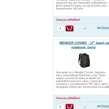
obrácené zipy pro maximální voděodolnost -
Boční elastické kapsy na zip QuickAccess -
Bezpečnostní S/R přez
Cena po přihlášení
Porov
WENGER COSMIC - 17" batoh na
notebook, černý
Seznamte se s Wenger Cosmic, batohem,
který maximalizuje funkčnost a styl. Tento
odolný a prostorný batoh je ideální pro
každodenní pracovní rutinu i cestování.
Vyrobený z recyklovaných PET lahví nabízí
ekologické řešení bez kompromisů na kvalitě
Cena po přihlášení
Porov