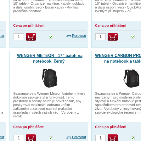
10" tablet - Organizér na klíče, kabely, doklady
10" tablet - Organizér na klíče
a další osobní věci - Boční kapsy - Air-flow
a další osobní věci - QuickA
prodyšná polstrov
rychlým přístupem k dů
Cena po přihlášení
Cena po přihlášení
nat
Porovnat
WENGER METEOR - 17" batoh na
WENGER CARBON PRO -
notebook, černý
na notebook a tabl
Seznamte se s Wenger Meteor, batohem, který
Seznamte se s Wenger Carbo
dokonale spojuje styl a funkčnost. Tento
navrženým pro moderní profes
prostorný a odolný batoh je navržen tak, aby
stylový a funkční batoh je per
poskytoval maximální ochranu vašim
společníkem pro pracovní ces
zařízením a zároveň nabízel praktické
život. Vyrobený z recyklovan
 a
uspořádání všech vašich věcí. Vyrobený z
spojuje ekologické řešení s m
recyk
Cena po přihlášení
Cena po přihlášení
nat
Porovnat