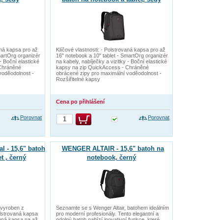
aná kapsa pro až
Klíčové vlastnosti: - Polstrovaná kapsa pro až
martOrg organizér
16" notebook a 10" tablet - SmartOrg organizér
- Boční elastické
na kabely, nabíječky a vizitky - Boční elastické
Chráněné
kapsy na zip QuickAccess - Chráněné
voděodolnost -
obrácené zipy pro maximální voděodolnost -
Rozšiřitelné kapsy
Cena po přihlášení
Porovnat
Porovnat
 - 15,6" batoh
WENGER ALTAIR - 15,6" batoh na
t , černý
notebook, černý
l vyroben z
Seznamte se s Wenger Altair, batohem ideálním
lstrovaná kapsa
pro moderní profesionály. Tento elegantní a
ená kapsa na až
odolný batoh nabízí inovativní funkce, které