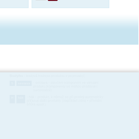
Body/ks
-
bodová hodnota produktu v promoakci;
-
sestava - sloučení komponent ve virtuální
S
sestava
produkt,(komponenty se mohou prodávat i
samostatně)
-
hák - produkt, k němuž se při prodeji automaticky
H
hák
přiřazují další produkty (například zdroj + přívodní
šňůra apod.)