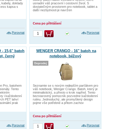
, kabely, doklady
usnadní váš pracovní i cestovní život. S
ccess kapsa s
dostatečným prostorem pro notebook, tablet a
další nezbytnosti je navržen
Cena po přihlášení
Porovnat
Porovnat
 15,6" batoh
WENGER CRANGO - 16" batoh na
et, černý
notebook, béžový
Doprodej
n Pro, batohem
Seznamte se s novým nejlepším parťákem pro
ionály. Tento
váš notebook, Wenger Crango. Batoh, který je
fektním
minimalistický, a přesto o krok napřed. Tento
ty i každodenní
bezstarostný pomocník pozvedne každodenní
ých PET lahví
rutinu. Jednoduchý, ale promyšlený design
aximální prak
pojme vše potřebné a přitom zachov
Cena po přihlášení
Porovnat
Porovnat