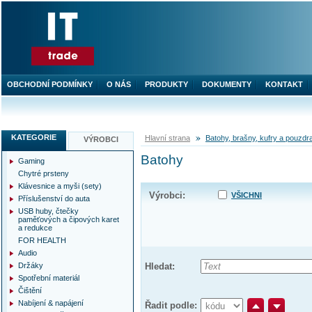
OBCHODNÍ PODMÍNKY
O NÁS
PRODUKTY
DOKUMENTY
KONTAKT
KATEGORIE
Hlavní strana
Batohy, brašny, kufry a pouzdr
VÝROBCI
Batohy
Gaming
Chytré prsteny
Klávesnice a myši (sety)
Výrobci:
VŠICHNI
Příslušenství do auta
USB huby, čtečky
paměťových a čipových karet
a redukce
FOR HEALTH
Audio
Držáky
Hledat:
Spotřební materiál
Čištění
Nabíjení & napájení
Řadit podle: