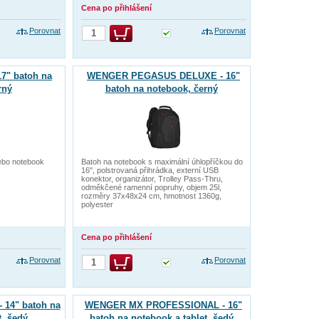
Cena po přihlášení
Porovnat
Porovnat
" batoh na
WENGER PEGASUS DELUXE - 16"
rný
batoh na notebook, černý
ebo notebook
Batoh na notebook s maximální úhlopříčkou do
16", polstrovaná přihrádka, externí USB
konektor, organizátor, Trolley Pass-Thru,
odměkčené ramenní popruhy, objem 25l,
rozměry 37x48x24 cm, hmotnost 1360g,
polyester
Cena po přihlášení
Porovnat
Porovnat
14" batoh na
WENGER MX PROFESSIONAL - 16"
t, šedý
batoh na notebook a tablet, šedý