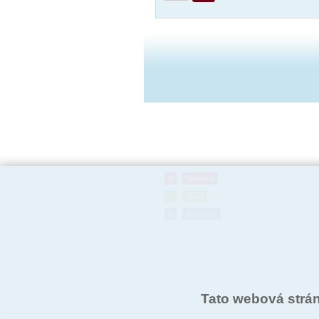
N
Novinka
A
Akce
D
Doprodej
Tato webová strá