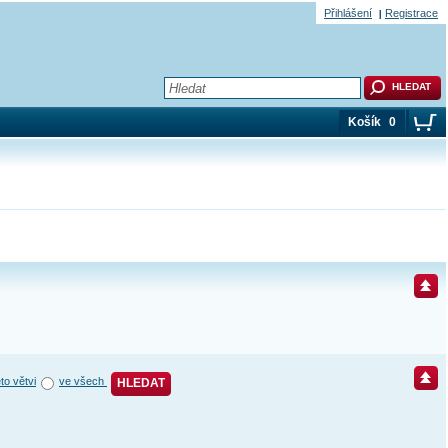
Přihlášení
Registrace
Košík
0
éto větvi
ve všech
HLEDAT