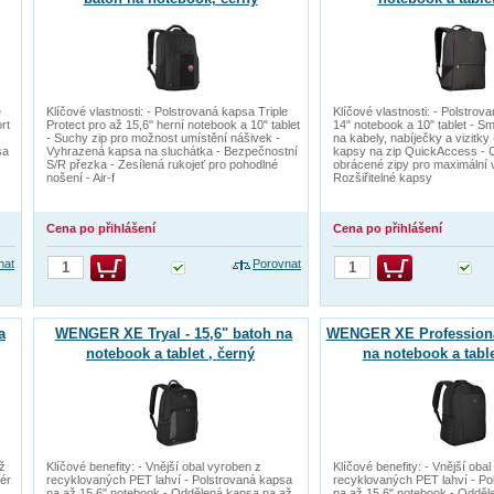
e
Klíčové vlastnosti: - Polstrovaná kapsa Triple
Klíčové vlastnosti: - Polstrov
rt
Protect pro až 15,6" herní notebook a 10" tablet
14" notebook a 10" tablet - S
- Suchy zip pro možnost umístění nášivek -
na kabely, nabíječky a vizitky 
sa
Vyhrazená kapsa na sluchátka - Bezpečnostní
kapsy na zip QuickAccess - 
S/R přezka - Zesílená rukojeť pro pohodlné
obrácené zipy pro maximální 
nošení - Air-f
Rozšiřitelné kapsy
Cena po přihlášení
Cena po přihlášení
nat
Porovnat
a
WENGER XE Tryal - 15,6" batoh na
WENGER XE Professional
notebook a tablet , černý
na notebook a table
až
Klíčové benefity: - Vnější obal vyroben z
Klíčové benefity: - Vnější oba
zér
recyklovaných PET lahví - Polstrovaná kapsa
recyklovaných PET lahví - Po
na až 15,6" notebook - Oddělená kapsa na až
na až 15,6" notebook - Odděl