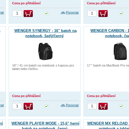
Cena po přihlášení
Cena po přihlášení
nat
Porovnat
a
WENGER SYNERGY - 16" batoh na
WENGER CARBON - 17
notebook, šedý/černý
notebook, če
16" / 41 cm batoh na notebook s kapsou pro
17 " batoh na MacBook Pro n
tablet nebo čtečku
Cena po přihlášení
Cena po přihlášení
nat
Porovnat
ní
WENGER PLAYER MODE - 15,6" herní
WENGER MX RELOAD - 
batoh na notebook, černý
notebook a table