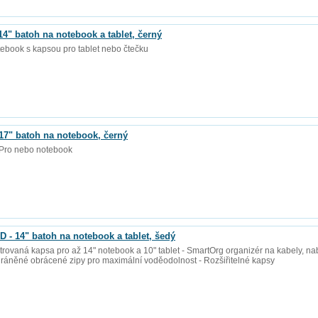
 batoh na notebook a tablet, černý
tebook s kapsou pro tablet nebo čtečku
" batoh na notebook, černý
 Pro nebo notebook
14" batoh na notebook a tablet, šedý
lstrovaná kapsa pro až 14" notebook a 10" tablet - SmartOrg organizér na kabely, nab
ráněné obrácené zipy pro maximální voděodolnost - Rozšiřitelné kapsy