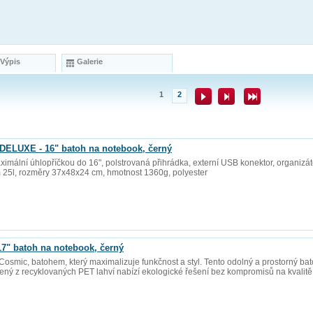
 Výpis
Galerie
1
2
UXE - 16" batoh na notebook, černý
imální úhlopříčkou do 16", polstrovaná přihrádka, externí USB konektor, organizá
 25l, rozměry 37x48x24 cm, hmotnost 1360g, polyester
" batoh na notebook, černý
smic, batohem, který maximalizuje funkčnost a styl. Tento odolný a prostorný bat
obený z recyklovaných PET lahví nabízí ekologické řešení bez kompromisů na kvalitě