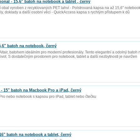
al - 15,6" batoh na notebook a tablet , černý
ší obal vyroben z recyklovaných PET lahví - Polstrovaná kapsa na až 15,6" notebook
ely, doklady a další osobní věci - QuickAccess kapsa s rychlým přístupem k dů
6" batoh na notebook, černý
tair, batohem ideálním pro moderní profesionály. Tento elegantní a odolný batoh na
život. S dostatečným prostorem pro notebook, tablet a další nezbytnosti je navržen
15" batoh na Macbook Pro a iPad, černý
Pro nebo notebook s kapsou pro iPad, tablet nebo čtečku
 batoh na notebook a tablet, černý