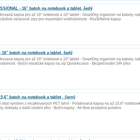
ONAL - 16" batoh na notebook a tablet, šedý
lstrovaná kapsa pro až 16" notebook a 10" tablet - SmartOrg organizér na kabely, nab
ráněné obrácené zipy pro maximální voděodolnost - Rozšiřitelné kapsy
6" batoh na notebook a tablet, šedý
lstrovaná kapsa pro až 16" notebook a 10" tablet - SmartOrg organizér na kabely, n
odolnost - Boční elastické kapsy na zip QuickAccess - Bezpečnostní S/R přez
,6" batoh na notebook a tablet , černý
ší obal vyroben z recyklovaných PET lahví - Polstrovaná kapsa na až 15,6" notebook
ly, doklady a další osobní věci - Boční kapsy - Air-flow prodyšná polstrov