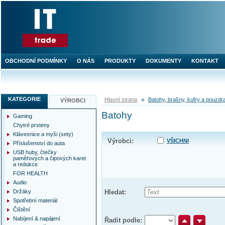
OBCHODNÍ PODMÍNKY
O NÁS
PRODUKTY
DOKUMENTY
KONTAKT
KATEGORIE
Hlavní strana
Batohy, brašny, kufry a pouzdr
VÝROBCI
Batohy
Gaming
Chytré prsteny
Klávesnice a myši (sety)
Výrobci:
VŠICHNI
Příslušenství do auta
USB huby, čtečky
paměťových a čipových karet
a redukce
FOR HEALTH
Audio
Držáky
Hledat:
Spotřební materiál
Čištění
Nabíjení & napájení
Řadit podle: