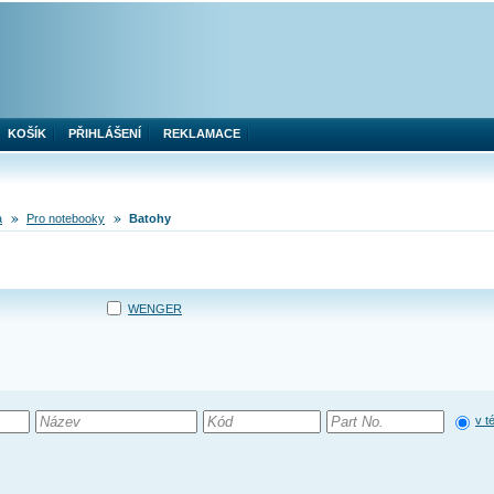
KOŠÍK
PŘIHLÁŠENÍ
REKLAMACE
a
Pro notebooky
Batohy
WENGER
v t