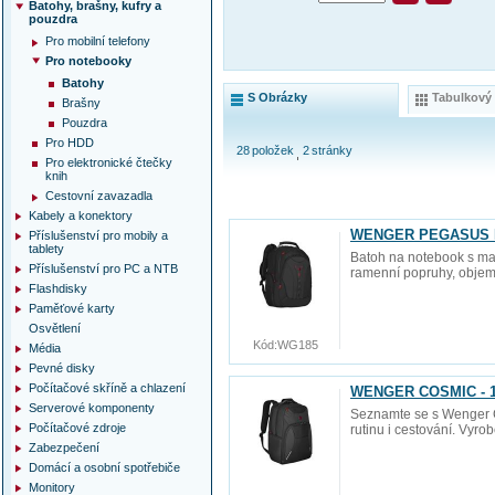
Batohy, brašny, kufry a
pouzdra
Pro mobilní telefony
Pro notebooky
Batohy
S Obrázky
Tabulkový
Brašny
Pouzdra
Pro HDD
28
položek
2
stránky
Pro elektronické čtečky
knih
Cestovní zavazadla
Kabely a konektory
WENGER PEGASUS DEL
Příslušenství pro mobily a
tablety
Batoh na notebook s max
Příslušenství pro PC a NTB
ramenní popruhy, objem
Flashdisky
Paměťové karty
Osvětlení
Kód:
WG185
Média
Pevné disky
Počítačové skříně a chlazení
WENGER COSMIC - 17
Serverové komponenty
Seznamte se s Wenger Co
Počítačové zdroje
rutinu i cestování. Vyr
Zabezpečení
Domácí a osobní spotřebiče
Monitory