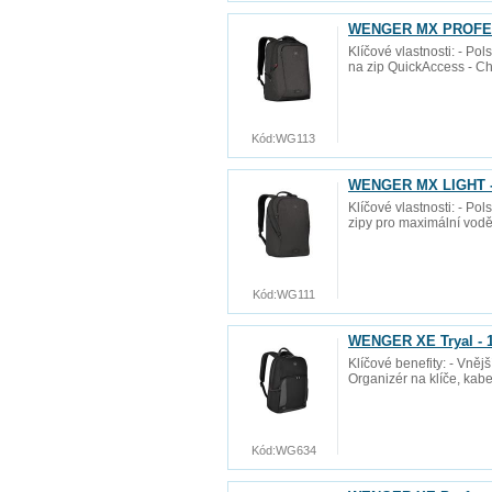
WENGER MX PROFESSI
Klíčové vlastnosti: - Po
na zip QuickAccess - Ch
Kód:
WG113
WENGER MX LIGHT - 1
Klíčové vlastnosti: - Po
zipy pro maximální vodě
Kód:
WG111
WENGER XE Tryal - 15
Klíčové benefity: - Vněj
Organizér na klíče, kabe
Kód:
WG634