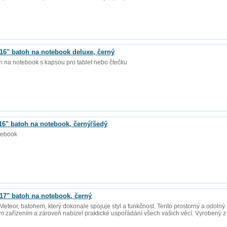
" batoh na notebook deluxe, černý
oh na notebook s kapsou pro tablet nebo čtečku
" batoh na notebook, černý/šedý
tebook
" batoh na notebook, černý
teor, batohem, který dokonale spojuje styl a funkčnost. Tento prostorný a odolný 
 zařízením a zároveň nabízel praktické uspořádání všech vašich věcí. Vyrobený z