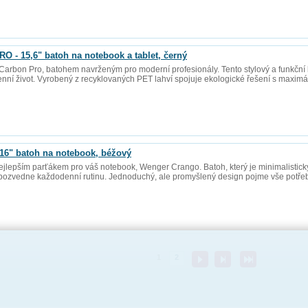
 15,6" batoh na notebook a tablet, černý
arbon Pro, batohem navrženým pro moderní profesionály. Tento stylový a funkční 
enní život. Vyrobený z recyklovaných PET lahví spojuje ekologické řešení s maximá
" batoh na notebook, béžový
lepším parťákem pro váš notebook, Wenger Crango. Batoh, který je minimalistický,
pozvedne každodenní rutinu. Jednoduchý, ale promyšlený design pojme vše potře
1
2