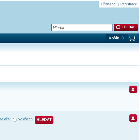
Přihlášení
Registrace
Košík
0
éto větvi
ve všech
HLEDAT