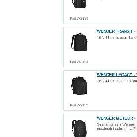
Kód:
WG193
WENGER TRANSIT - 16
16 "/ 41 cm luxusní bat
Kód:
WG108
WENGER LEGACY - 16
16" / 41 cm batoh na no
Kód:
WG112
WENGER METEOR - 17
Seznamte se s Wenger Me
maximální ochranu vašim