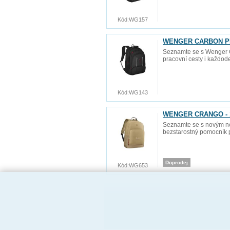
Kód:
WG157
WENGER CARBON PRO -
Seznamte se s Wenger C
pracovní cesty i každod
Kód:
WG143
WENGER CRANGO - 16
Seznamte se s novým nej
bezstarostný pomocník 
Doprodej
Kód:
WG653