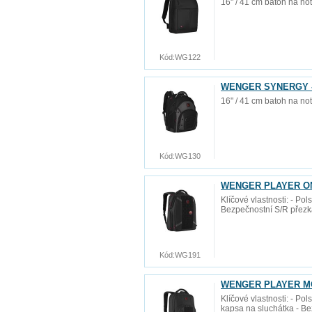
16" / 41 cm batoh na no
Kód:
WG122
WENGER SYNERGY - 1
16" / 41 cm batoh na no
Kód:
WG130
WENGER PLAYER ONE 
Klíčové vlastnosti: - Po
Bezpečnostní S/R přezka
Kód:
WG191
WENGER PLAYER MODE
Klíčové vlastnosti: - Po
kapsa na sluchátka - Be