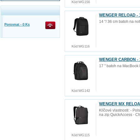
Kód:
WG156
WENGER RELOAD - 14"
14 "/ 36 cm batoh na no
Porovnat -
0
Ks
Kód:
WG116
WENGER CARBON - 17
17 " batoh na MacBook
Kód:
WG142
WENGER MX RELOAD - 
Klíčové vlastnosti: - Po
na zip QuickAccess - Ch
Kód:
WG115