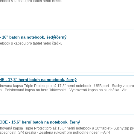
tebook s kapsou pro tablet nebo čtečku
6" batoh na notebook, šedý/černý
tebook s kapsou pro tablet nebo čtečku
- 17,3" herní batoh na notebook, černý
lstrovaná kapsa Triple Protect pro až 17,3" herní notebook - USB port - Suchy zip pr
 - Polstrovaná kapsa na herní klávesnici - Vyhrazená kapsa na sluchátka - Air-
 - 15,6" herní batoh na notebook, černý
lstrovaná kapsa Triple Protect pro až 15,6" herní notebook a 10" tablet - Suchy zip
zpečnostní S/R přezka - Zesílená rukojeť pro pohodlné nošení - Air-f