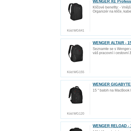
WENGER XE Profession
Klíčové benefity: - Vněj
Organizér na klíče, kab
Kód:
WG641
WENGER ALTAIR - 15,
Seznamte se s Wenger Al
váš pracovní i cestovní 
Kód:
WG155
WENGER GIGABYTE - 
15 " batoh na MacBook 
Kód:
WG120
WENGER RELOAD - 16"