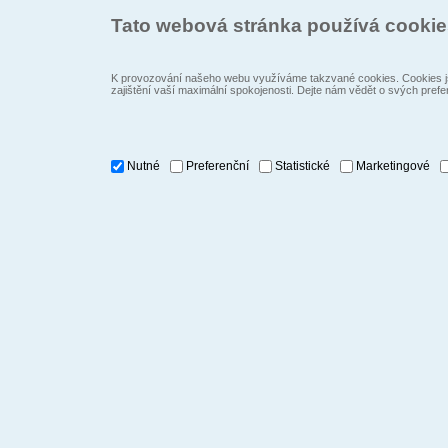
Tato webová stránka používá cooki
K provozování našeho webu využíváme takzvané cookies. Cookies js
zajištění vaší maximální spokojenosti. Dejte nám vědět o svých prefe
Nutné
Preferenční
Statistické
Marketingové