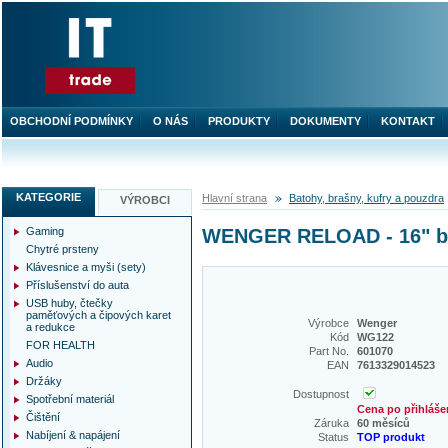
OBCHODNÍ PODMÍNKY
O NÁS
PRODUKTY
DOKUMENTY
KONTAKT
KATEGORIE
Hlavní strana
Batohy, brašny, kufry a pouzdra
VÝROBCI
Gaming
WENGER RELOAD - 16" bat
Chytré prsteny
Klávesnice a myši (sety)
Příslušenství do auta
USB huby, čtečky
paměťových a čipových karet
Výrobce
Wenger
a redukce
Kód
WG122
FOR HEALTH
Part No.
601070
Audio
EAN
7613329014523
Držáky
Dostupnost
Spotřební materiál
Cena po přihláše
Čištění
Záruka
60 měsíců
Nabíjení & napájení
Status
TOP produkt