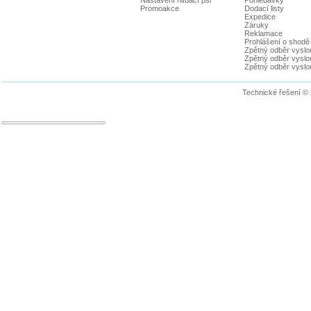
Promoakce
Dodací listy
Expedice
Záruky
Reklamace
Prohlášení o shodě
Zpětný odběr vyslou
Zpětný odběr vyslouž
Zpětný odběr vyslou
Technické řešení ©