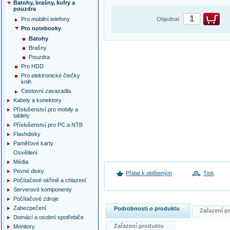
Batohy, brašny, kufry a
pouzdra
Pro mobilní telefony
Objednat
Pro notebooky
Batohy
Brašny
Pouzdra
Pro HDD
Pro elektronické čtečky
knih
Cestovní zavazadla
Kabely a konektory
Příslušenství pro mobily a
tablety
Příslušenství pro PC a NTB
Flashdisky
Paměťové karty
Osvětlení
Média
Pevné disky
Přidat k oblíbeným
Tisk
Počítačové skříně a chlazení
Serverové komponenty
Počítačové zdroje
Zabezpečení
Podrobnosti o produktu
Zařazení 
Domácí a osobní spotřebiče
Zařazení produktu
Monitory