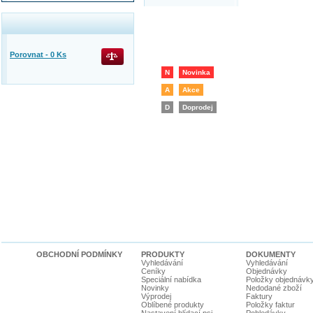
Porovnat -
0
Ks
N
Novinka
A
Akce
D
Doprodej
OBCHODNÍ PODMÍNKY
PRODUKTY
DOKUMENTY
Vyhledávání
Vyhledávání
Ceníky
Objednávky
Speciální nabídka
Položky objednávk
Novinky
Nedodané zboží
Výprodej
Faktury
Oblíbené produkty
Položky faktur
Nastavení hlídací psi
Pohledávky