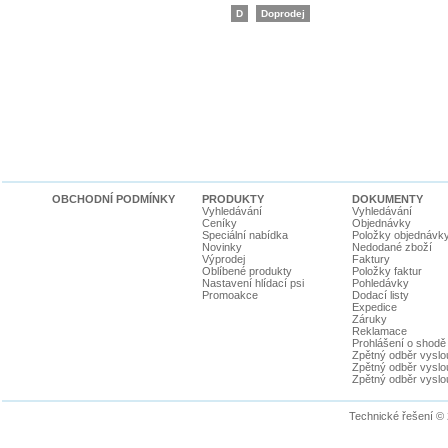
D
Doprodej
OBCHODNÍ PODMÍNKY
PRODUKTY
DOKUMENTY
Vyhledávání
Vyhledávání
Ceníky
Objednávky
Speciální nabídka
Položky objednávk
Novinky
Nedodané zboží
Výprodej
Faktury
Oblíbené produkty
Položky faktur
Nastavení hlídací psi
Pohledávky
Promoakce
Dodací listy
Expedice
Záruky
Reklamace
Prohlášení o shodě
Zpětný odběr vyslou
Zpětný odběr vyslouž
Zpětný odběr vyslou
Technické řešení ©