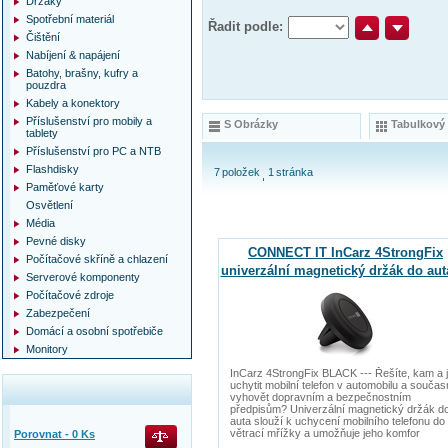
Držáky
Spotřební materiál
Řadit podle:
Čištění
Nabíjení & napájení
Batohy, brašny, kufry a
pouzdra
Kabely a konektory
Příslušenství pro mobily a
S Obrázky
Tabulkový
tablety
Příslušenství pro PC a NTB
Flashdisky
7
položek
1
stránka
Paměťové karty
Osvětlení
Média
Pevné disky
CONNECT IT InCarz 4StrongFix
Počítačové skříně a chlazení
univerzální magnetický držák do aut
Serverové komponenty
magnety, černý
Počítačové zdroje
Zabezpečení
Domácí a osobní spotřebiče
Monitory
InCarz 4StrongFix BLACK --- Řešíte, kam a 
uchytit mobilní telefon v automobilu a souča
vyhovět dopravním a bezpečnostním
předpisům? Univerzální magnetický držák d
auta slouží k uchycení mobilního telefonu do
větrací mřížky a umožňuje jeho komfor
Porovnat -
0
Ks