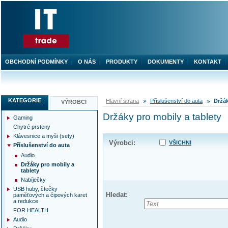
OBCHODNÍ PODMÍNKY
O NÁS
PRODUKTY
DOKUMENTY
KONTAKT
KATEGORIE
Hlavní strana
Příslušenství do auta
Držák
VÝROBCI
Držáky pro mobily a tablety
Gaming
Chytré prsteny
Klávesnice a myši (sety)
Výrobci:
VŠICHNI
Příslušenství do auta
Audio
Držáky pro mobily a
tablety
Nabíječky
USB huby, čtečky
Hledat:
paměťových a čipových karet
a redukce
FOR HEALTH
Audio