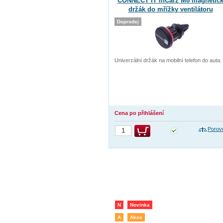
CONNECT IT InCarz M8 magnetic
držák do mřížky ventilátoru
Doprodej
Univerzální držák na mobilní telefon do auta.
Cena po přihlášení
Porov
N
Novinka
A
Akce