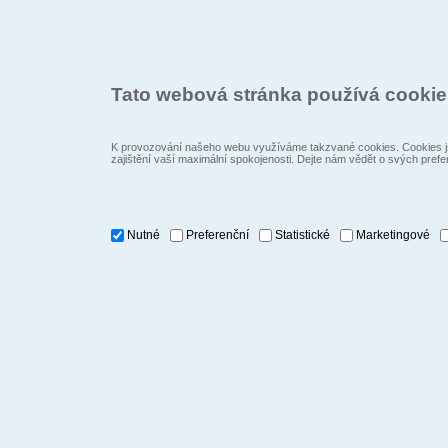
Tato webová stránka používá cooki
K provozování našeho webu využíváme takzvané cookies. Cookies js
zajištění vaší maximální spokojenosti. Dejte nám vědět o svých prefe
Nutné
Preferenční
Statistické
Marketingové