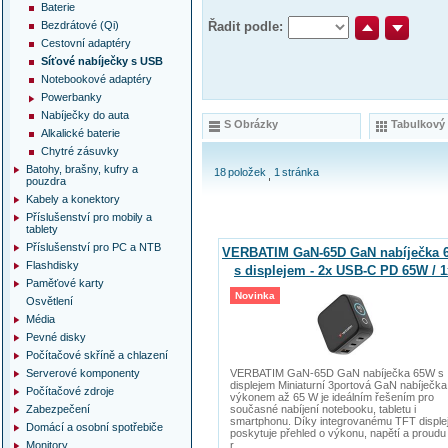
Baterie
Bezdrátové (Qi)
Řadit podle:
Cestovní adaptéry
Síťové nabíječky s USB
Notebookové adaptéry
Powerbanky
Nabíječky do auta
S Obrázky
Tabulkový
Alkalické baterie
Chytré zásuvky
Batohy, brašny, kufry a
18
položek
1
stránka
pouzdra
Kabely a konektory
Příslušenství pro mobily a
tablety
Příslušenství pro PC a NTB
VERBATIM GaN-65D GaN nabíječka 
Flashdisky
s displejem - 2x USB-C PD 65W / 1
Paměťové karty
USB-A QC 3.0
Novinka
Osvětlení
Média
Pevné disky
Počítačové skříně a chlazení
Serverové komponenty
VERBATIM GaN-65D GaN nabíječka 65W s
displejem Miniaturní 3portová GaN nabíječka
Počítačové zdroje
výkonem až 65 W je ideálním řešením pro
Zabezpečení
současné nabíjení notebooku, tabletu i
smartphonu. Díky integrovanému TFT displej
Domácí a osobní spotřebiče
poskytuje přehled o výkonu, napětí a proudu
Monitory
r