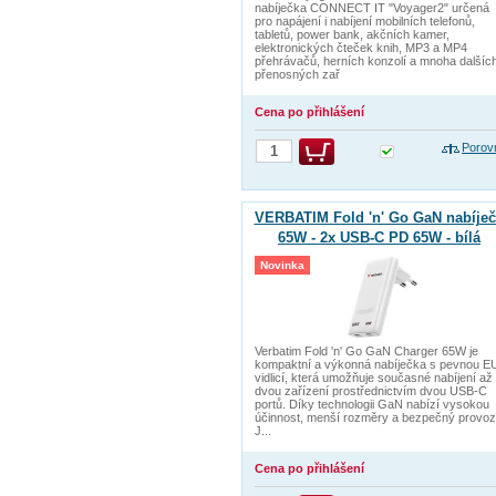
nabíječka CONNECT IT "Voyager2" určená
pro napájení i nabíjení mobilních telefonů,
tabletů, power bank, akčních kamer,
elektronických čteček knih, MP3 a MP4
přehrávačů, herních konzolí a mnoha dalšíc
přenosných zař
Cena po přihlášení
Porov
VERBATIM Fold 'n' Go GaN nabíječ
65W - 2x USB-C PD 65W - bílá
Novinka
Verbatim Fold 'n' Go GaN Charger 65W je
kompaktní a výkonná nabíječka s pevnou E
vidlicí, která umožňuje současné nabíjení až
dvou zařízení prostřednictvím dvou USB-C
portů. Díky technologii GaN nabízí vysokou
účinnost, menší rozměry a bezpečný provoz
J...
Cena po přihlášení