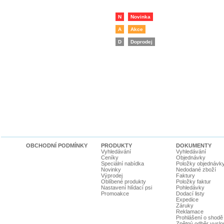
N
Novinka
A
Akce
D
Doprodej
OBCHODNÍ PODMÍNKY
PRODUKTY
DOKUMENTY
Vyhledávání
Vyhledávání
Ceníky
Objednávky
Speciální nabídka
Položky objednávk
Novinky
Nedodané zboží
Výprodej
Faktury
Oblíbené produkty
Položky faktur
Nastavení hlídací psi
Pohledávky
Promoakce
Dodací listy
Expedice
Záruky
Reklamace
Prohlášení o shodě
Zpětný odběr vyslou