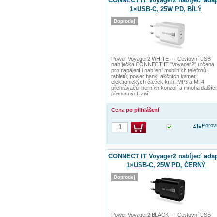
CONNECT IT Voyager2 nabíjecí adap
1×USB-C, 25W PD, BÍLÝ
Doprodej
Power Voyager2 WHITE --- Cestovní USB
nabíječka CONNECT IT "Voyager2" určená
pro napájení i nabíjení mobilních telefonů,
tabletů, power bank, akčních kamer,
elektronických čteček knih, MP3 a MP4
přehrávačů, herních konzolí a mnoha dalšíc
přenosných zař
Cena po přihlášení
Porov
CONNECT IT Voyager2 nabíjecí adap
1×USB-C, 25W PD, ČERNÝ
Doprodej
Power Voyager2 BLACK --- Cestovní USB