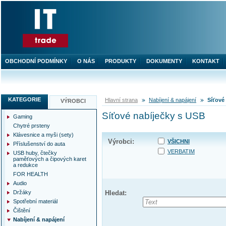
OBCHODNÍ PODMÍNKY
O NÁS
PRODUKTY
DOKUMENTY
KONTAKT
KATEGORIE
Hlavní strana
Nabíjení & napájení
Síťové
VÝROBCI
Síťové nabíječky s USB
Gaming
Chytré prsteny
Klávesnice a myši (sety)
Výrobci:
VŠICHNI
Příslušenství do auta
VERBATIM
USB huby, čtečky
paměťových a čipových karet
a redukce
FOR HEALTH
Audio
Držáky
Hledat:
Spotřební materiál
Čištění
Nabíjení & napájení