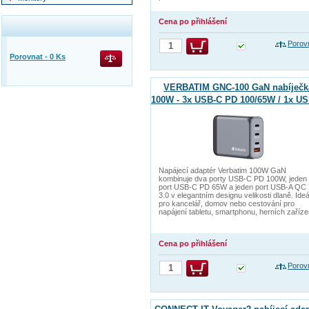
Cena po přihlášení
Porov
Porovnat -
0
Ks
VERBATIM GNC-100 GaN nabíječk
100W - 3x USB-C PD 100/65W / 1x U
QC 3.0
Napájecí adaptér Verbatim 100W GaN
kombinuje dva porty USB-C PD 100W, jeden
port USB-C PD 65W a jeden port USB-A QC
3.0 v elegantním designu velikosti dlaně. Ideá
pro kancelář, domov nebo cestování pro
napájení tabletu, smartphonu, herních zaříze
Cena po přihlášení
Porov