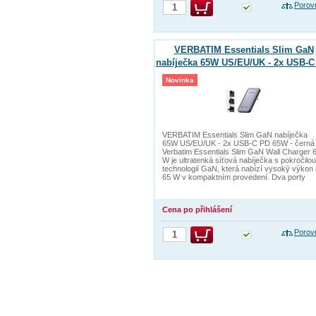
Porov
VERBATIM Essentials Slim GaN
nabíječka 65W US/EU/UK - 2x USB-C
65W - černá
Novinka
VERBATIM Essentials Slim GaN nabíječka
65W US/EU/UK - 2x USB-C PD 65W - černá
Verbatim Essentials Slim GaN Wall Charger 
W je ultratenká síťová nabíječka s pokročilou
technologií GaN, která nabízí vysoký výkon
65 W v kompaktním provedení. Dva porty
Cena po přihlášení
Porov