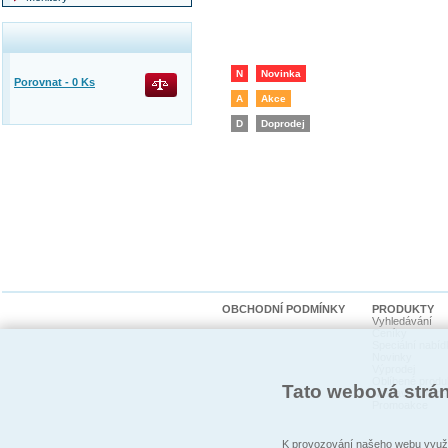
N
Novinka
Porovnat -
0
Ks
A
Akce
D
Doprodej
OBCHODNÍ PODMÍNKY
PRODUKTY
Vyhledávání
Ceníky
Speciální nabíd
Novinky
Výprodej
Oblíbené produ
Tato webová strá
Nastavení hlída
Promoakce
K provozování našeho webu využí