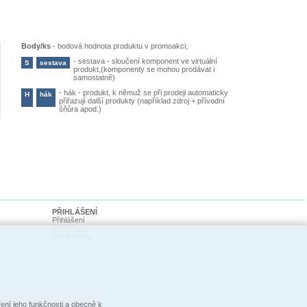
Body/ks
-
bodová hodnota produktu v promoakci;
-
sestava - sloučení komponent ve virtuální
S
sestava
produkt,(komponenty se mohou prodávat i
samostatně)
-
hák - produkt, k němuž se při prodeji automaticky
H
hák
přiřazují další produkty (například zdroj + přívodní
šňůra apod.)
PŘIHLÁŠENÍ
Přihlášení
Registrace
Nové heslo
ní jeho funkčnosti a obecně k