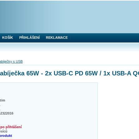
KOŠÍK
PŘIHLÁŠENÍ
REKLAMACE
abíječky s USB
íječka 65W - 2x USB-C PD 65W / 1x USB-A Q
tim
1
1
42322016
po přihlášení
ěsíců
produkt