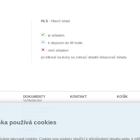
HLS
-
Hlavní sklad
-
je skladem
-
k dispozici do 48 hodin
-
není skladem
po kliknutí na ikony se zobrazí detailní dotazovač skladu
DOKUMENTY
KONTAKT
KOŠÍK
Vyhledávání
Objednávky
ka
Položky objednávky
Nedodané zboží
Faktury
kty
Položky faktur
nka používá cookies
cí psi
Pohledávky
Dodací listy
Expedice
Záruky
Reklamace
váme takzvané cookies. Cookies jsou soubory sloužící k přizpůsobení obsahu webu, k měře