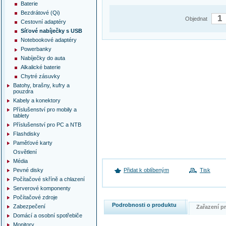
Baterie
Bezdrátové (Qi)
Objednat
Cestovní adaptéry
Síťové nabíječky s USB
Notebookové adaptéry
Powerbanky
Nabíječky do auta
Alkalické baterie
Chytré zásuvky
Batohy, brašny, kufry a
pouzdra
Kabely a konektory
Příslušenství pro mobily a
tablety
Příslušenství pro PC a NTB
Flashdisky
Paměťové karty
Osvětlení
Média
Pevné disky
Přidat k oblíbeným
Tisk
Počítačové skříně a chlazení
Serverové komponenty
Počítačové zdroje
Podrobnosti o produktu
Zabezpečení
Zařazení 
Domácí a osobní spotřebiče
Monitory