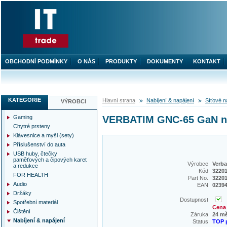
OBCHODNÍ PODMÍNKY
O NÁS
PRODUKTY
DOKUMENTY
KONTAKT
KATEGORIE
Hlavní strana
Nabíjení & napájení
Síťové n
VÝROBCI
Gaming
VERBATIM GNC-65 GaN nab
Chytré prsteny
Klávesnice a myši (sety)
Příslušenství do auta
USB huby, čtečky
paměťových a čipových karet
Výrobce
Verba
a redukce
Kód
3220
FOR HEALTH
Part No.
3220
Audio
EAN
0239
Držáky
Dostupnost
Spotřební materiál
Cena 
Čištění
Záruka
24 m
Nabíjení & napájení
Status
TOP 