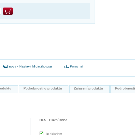
nový
-
Nastavit hlídacího psa
Porovnat
produktu
Podrobnosti o produktu
Zařazení produktu
Podrobnost
HLS
-
Hlavní sklad
-
je skladem