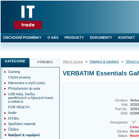
OBCHODNÍ PODMÍNKY
O NÁS
PRODUKTY
DOKUMENTY
KONTAKT
KATEGORIE
Hlavní strana
Nabíjení & napájení
Síťové n
VÝROBCI
Gaming
VERBATIM Essentials GaN 
Chytré prsteny
Klávesnice a myši (sety)
Příslušenství do auta
USB huby, čtečky
paměťových a čipových karet
Výrobce
Verba
a redukce
Kód
3235
FOR HEALTH
Part No.
3235
Audio
EAN
0239
Držáky
Dostupnost
Spotřební materiál
Cena 
Čištění
Záruka
24 m
Nabíjení & napájení
Status
Novi