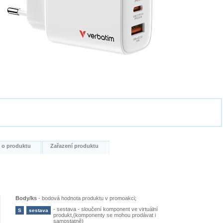
i o produktu
Zařazení produktu
Body/ks
-
bodová hodnota produktu v promoakci;
-
sestava - sloučení komponent ve virtuální
S
sestava
produkt,(komponenty se mohou prodávat i
samostatně)