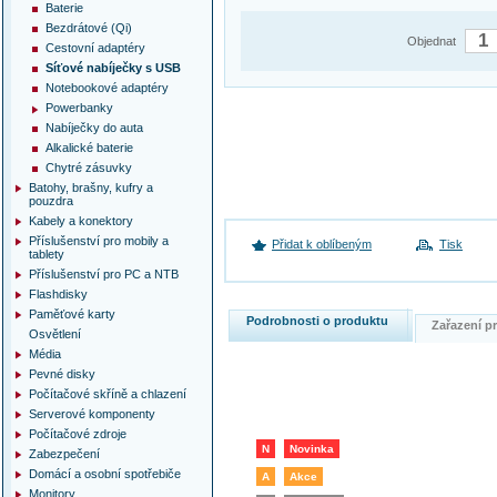
Baterie
Bezdrátové (Qi)
Objednat
Cestovní adaptéry
Síťové nabíječky s USB
Notebookové adaptéry
Powerbanky
Nabíječky do auta
Alkalické baterie
Chytré zásuvky
Batohy, brašny, kufry a
pouzdra
Kabely a konektory
Příslušenství pro mobily a
Přidat k oblíbeným
Tisk
tablety
Příslušenství pro PC a NTB
Flashdisky
Paměťové karty
Podrobnosti o produktu
Zařazení 
Osvětlení
Média
Pevné disky
Počítačové skříně a chlazení
Serverové komponenty
Počítačové zdroje
N
Novinka
Zabezpečení
Domácí a osobní spotřebiče
A
Akce
Monitory