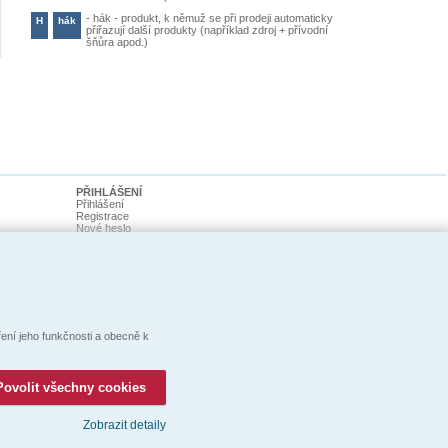
-
hák - produkt, k němuž se při prodeji automaticky
H
hák
přiřazují další produkty (například zdroj + přívodní
šňůra apod.)
PŘIHLÁŠENÍ
Přihlášení
Registrace
Nové heslo
ní jeho funkčnosti a obecně k
Povolit všechny cookies
Zobrazit detaily