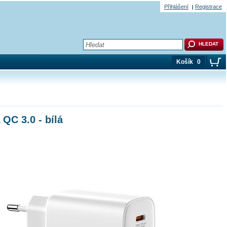
Přihlášení
Registrace
Košík
0
QC 3.0 - bílá