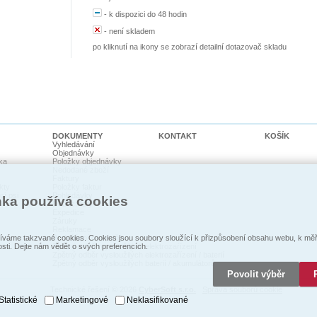
-
k dispozici do 48 hodin
-
není skladem
po kliknutí na ikony se zobrazí detailní dotazovač skladu
DOKUMENTY
KONTAKT
KOŠÍK
Vyhledávání
Objednávky
ka
Položky objednávky
Nedodané zboží
Faktury
kty
Položky faktur
cí psi
Pohledávky
nka používá cookies
Dodací listy
Expedice
Záruky
Reklamace
Prohlášení o shodě
váme takzvané cookies. Cookies jsou soubory sloužící k přizpůsobení obsahu webu, k měře
Zpětný odběr vysloužilých elektrozaŕízení
osti. Dejte nám vědět o svých preferencích.
Zpětný odběr vysloužilých elektrozařízení / baterií
Zpětný odběr vysloužilých baterií / akumulátorů
Povolit výběr
Technické řešení © 2026
CyberSoft s.r.o.
Správa souborů cookie
Statistické
Marketingové
Neklasifikované