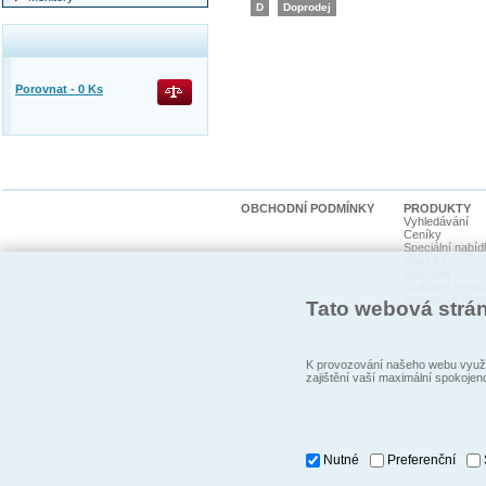
D
Doprodej
Porovnat -
0
Ks
OBCHODNÍ PODMÍNKY
PRODUKTY
Vyhledávání
Ceníky
Speciální nabíd
Novinky
Výprodej
Oblíbené produ
Nastavení hlída
Tato webová strá
Promoakce
K provozování našeho webu využí
zajištění vaší maximální spokojen
Nutné
Preferenční