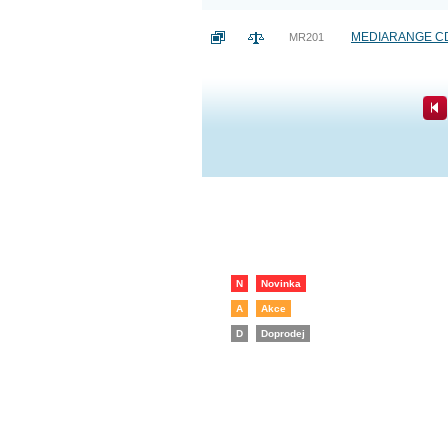
MEDIARANGE CD-
MR201
N
Novinka
A
Akce
D
Doprodej