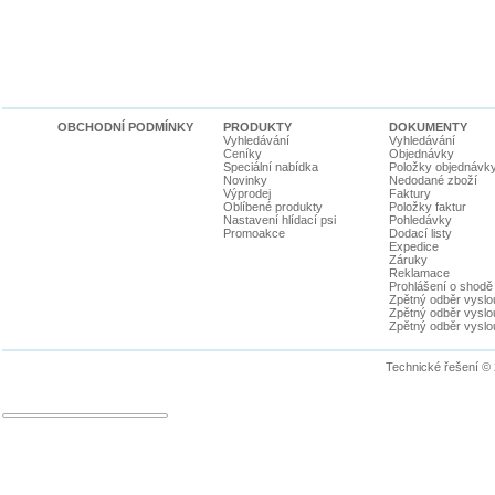
OBCHODNÍ PODMÍNKY
PRODUKTY
DOKUMENTY
Vyhledávání
Vyhledávání
Ceníky
Objednávky
Speciální nabídka
Položky objednávk
Novinky
Nedodané zboží
Výprodej
Faktury
Oblíbené produkty
Položky faktur
Nastavení hlídací psi
Pohledávky
Promoakce
Dodací listy
Expedice
Záruky
Reklamace
Prohlášení o shodě
Zpětný odběr vyslou
Zpětný odběr vyslouž
Zpětný odběr vyslou
Technické řešení ©