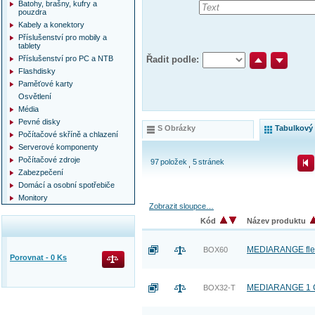
Batohy, brašny, kufry a
pouzdra
Kabely a konektory
Příslušenství pro mobily a
tablety
Příslušenství pro PC a NTB
Řadit podle:
Flashdisky
Paměťové karty
Osvětlení
Média
Pevné disky
S Obrázky
Tabulkový
Počítačové skříně a chlazení
Serverové komponenty
Počítačové zdroje
97
položek
5
stránek
Zabezpečení
Domácí a osobní spotřebiče
Monitory
Zobrazit sloupce…
Kód
Název produktu
MEDIARANGE fleec
BOX60
Porovnat -
0
Ks
MEDIARANGE 1 CD
BOX32-T