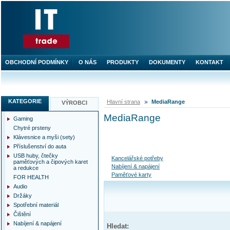
OBCHODNÍ PODMÍNKY
O NÁS
PRODUKTY
DOKUMENTY
KONTAKT
KATEGORIE
Hlavní strana
MediaRange
VÝROBCI
MediaRange
Gaming
Chytré prsteny
Klávesnice a myši (sety)
Příslušenství do auta
USB huby, čtečky
Kancelářské potřeby
paměťových a čipových karet
Nabíjení & napájení
a redukce
Paměťové karty
FOR HEALTH
Audio
Držáky
Spotřební materiál
Čištění
Nabíjení & napájení
Hledat: