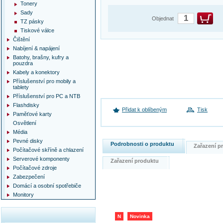
Tonery
Sady
Objednat
TZ pásky
Tiskové válce
Čištění
Nabíjení & napájení
Batohy, brašny, kufry a
pouzdra
Kabely a konektory
Příslušenství pro mobily a
tablety
Příslušenství pro PC a NTB
Flashdisky
Přidat k oblíbeným
Tisk
Paměťové karty
Osvětlení
Média
Pevné disky
Podrobnosti o produktu
Zařazení 
Počítačové skříně a chlazení
Serverové komponenty
Zařazení produktu
Počítačové zdroje
Zabezpečení
Domácí a osobní spotřebiče
Monitory
N
Novinka