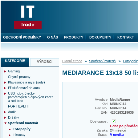
OBCHODNÍ PODMÍNKY
O NÁS
PRODUKTY
DOKUMENTY
KONTAKT
KATEGORIE
Hlavní strana
Spotřební materiál
Fotopapír
VÝROBCI
Gaming
MEDIARANGE 13x18 50 lis
Chytré prsteny
Klávesnice a myši (sety)
Příslušenství do auta
USB huby, čtečky
paměťových a čipových karet
Výrobce
MediaRange
a redukce
Kód
MRINK114
FOR HEALTH
Part No.
MRINK114
Audio
EAN
4260283119035
Držáky
Dostupnost
Spotřební materiál
Cena po přihláše
Fotopapíry
Záruka
24 měsíců
Inkousty
Status
V ceníku