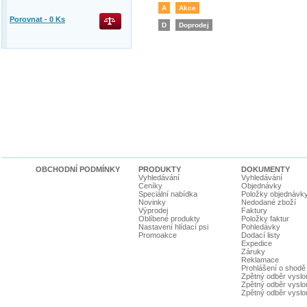
A
Akce
Porovnat -
0
Ks
D
Doprodej
OBCHODNÍ PODMÍNKY
PRODUKTY
DOKUMENTY
Vyhledávání
Vyhledávání
Ceníky
Objednávky
Speciální nabídka
Položky objednávk
Novinky
Nedodané zboží
Výprodej
Faktury
Oblíbené produkty
Položky faktur
Nastavení hlídací psi
Pohledávky
Promoakce
Dodací listy
Expedice
Záruky
Reklamace
Prohlášení o shodě
Zpětný odběr vyslou
Zpětný odběr vyslouž
Zpětný odběr vyslou