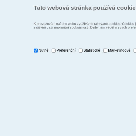
Tato webová stránka používá cooki
K provozování našeho webu využíváme takzvané cookies. Cookies js
zajištění vaší maximální spokojenosti. Dejte nám vědět o svých prefe
Nutné
Preferenční
Statistické
Marketingové