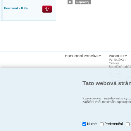
D
Doprodej
Porovnat -
0
Ks
OBCHODNÍ PODMÍNKY
PRODUKTY
Vyhledávání
Ceníky
Speciální nabíd
Novinky
Výprodej
Oblíbené produ
Nastavení hlída
Tato webová strá
Promoakce
K provozování našeho webu využí
zajištění vaší maximální spokojen
Nutné
Preferenční