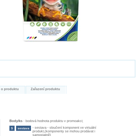
i o produktu
Zařazení produktu
Body/ks
-
bodová hodnota produktu v promoakci;
-
sestava - sloučení komponent ve virtuální
S
sestava
produkt,(komponenty se mohou prodávat i
samostatně)