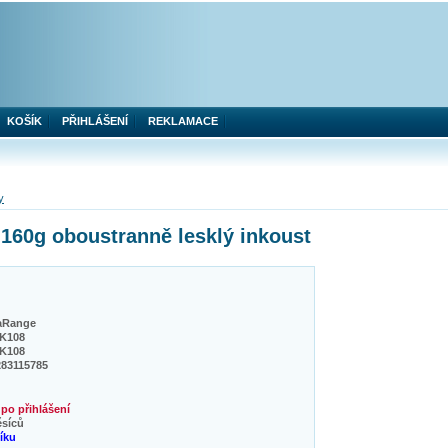
KOŠÍK
PŘIHLÁŠENÍ
REKLAMACE
y
160g oboustranně lesklý inkoust
aRange
K108
K108
283115785
po přihlášení
ěsíců
níku