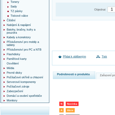
Tonery
Sady
Objednat
TZ pásky
Tiskové válce
Čištění
Nabíjení & napájení
Batohy, brašny, kufry a
pouzdra
Kabely a konektory
Příslušenství pro mobily a
tablety
Příslušenství pro PC a NTB
Flashdisky
Přidat k oblíbeným
Tisk
Paměťové karty
Osvětlení
Média
Pevné disky
Podrobnosti o produktu
Zařazení 
Počítačové skříně a chlazení
Serverové komponenty
Počítačové zdroje
Zabezpečení
Domácí a osobní spotřebiče
Monitory
N
Novinka
A
Akce