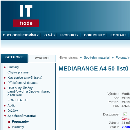
OBCHODNÍ PODMÍNKY
O NÁS
PRODUKTY
DOKUMENTY
KONTAKT
KATEGORIE
Hlavní strana
Spotřební materiál
Fotopapír
VÝROBCI
Gaming
MEDIARANGE A4 50 listů 
Chytré prsteny
Klávesnice a myši (sety)
Příslušenství do auta
USB huby, čtečky
paměťových a čipových karet
Výrobce
Medi
a redukce
Kód
MRIN
FOR HEALTH
Part No.
MRIN
Audio
EAN
4260
Držáky
Dostupnost
Spotřební materiál
Cena 
Fotopapíry
Záruka
24 m
Inkousty
Status
V ce