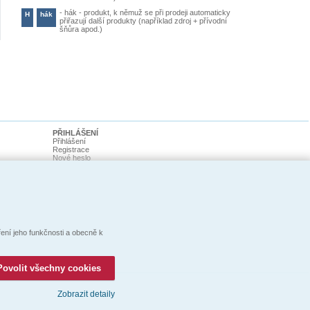
-
hák - produkt, k němuž se při prodeji automaticky
H
hák
přiřazují další produkty (například zdroj + přívodní
šňůra apod.)
PŘIHLÁŠENÍ
Přihlášení
Registrace
Nové heslo
ní jeho funkčnosti a obecně k
Povolit všechny cookies
Zobrazit detaily