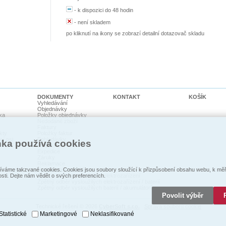
-
k dispozici do 48 hodin
-
není skladem
po kliknutí na ikony se zobrazí detailní dotazovač skladu
DOKUMENTY
KONTAKT
KOŠÍK
Vyhledávání
Objednávky
ka
Položky objednávky
Nedodané zboží
Faktury
kty
Položky faktur
cí psi
Pohledávky
nka používá cookies
Dodací listy
Expedice
Záruky
Reklamace
Prohlášení o shodě
váme takzvané cookies. Cookies jsou soubory sloužící k přizpůsobení obsahu webu, k měře
Zpětný odběr vysloužilých elektrozaŕízení
osti. Dejte nám vědět o svých preferencích.
Zpětný odběr vysloužilých elektrozařízení / baterií
Zpětný odběr vysloužilých baterií / akumulátorů
Povolit výběr
Technické řešení © 2026
CyberSoft s.r.o.
Správa souborů cookie
Statistické
Marketingové
Neklasifikované