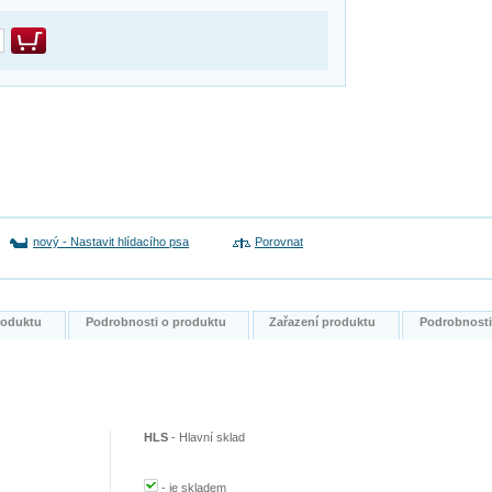
nový
-
Nastavit hlídacího psa
Porovnat
produktu
Podrobnosti o produktu
Zařazení produktu
Podrobnost
HLS
-
Hlavní sklad
-
je skladem