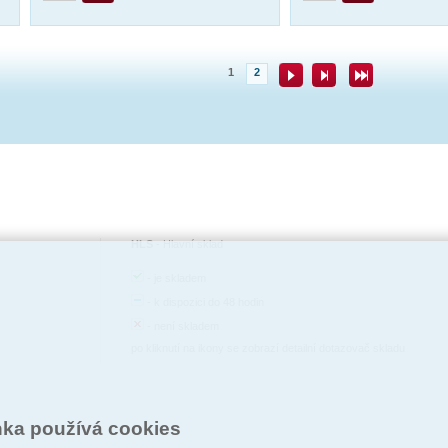
1
2
HLS
-
Hlavní sklad
-
je skladem
-
k dispozici do 48 hodin
-
není skladem
po kliknutí na ikony se zobrazí detailní dotazovač skladu
nka používá cookies