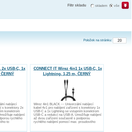
Filtr skladu
skladem
vše
Položek na stránku:
 2x USB-C, 1x
CONNECT IT Wirez 4in1 1x USB-C, 1x
m, ČERNÝ
Lightning, 1,25 m, ČERNÝ
lní nabíjecí
Wirez 4in1 BLACK --- Univerzální nabíjecí
ní s konektory 2x
kabel 4v1 pro nabíjení zařízení s konektory 1x
ním konektrom
USB-C a 1x Lightning se vstupním konektrom
možňuje nabíjení
USB-C a redukcí na USB-A. Umožňuje nabíjení
odporou rychlého
až dvou zařízení současně s podporou
ého to
rychlého nabíjení pomocí max. proudového