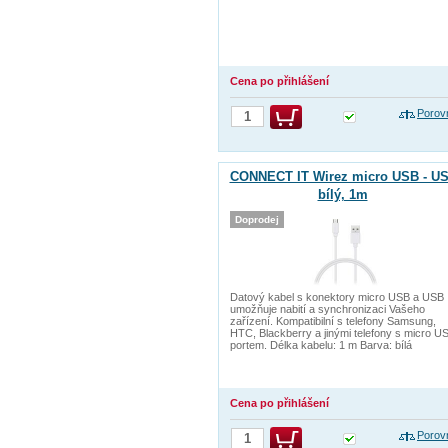
Cena po přihlášení
Porov
CONNECT IT Wirez micro USB - US
bílý, 1m
Doprodej
Datový kabel s konektory micro USB a USB
umožňuje nabití a synchronizaci Vašeho
zařízení. Kompatibilní s telefony Samsung,
HTC, Blackberry a jinými telefony s micro U
portem. Délka kabelu: 1 m Barva: bílá
Cena po přihlášení
Porov