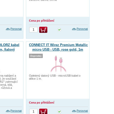
Cena po přihlášení
Porovnat
Porovnat
OLORZ kabel
CONNECT IT Wirez Premium Metallic
, fialový
micro USB - USB, rose gold, 1m
Doprodej
na nabíjení a
Opletený datový USB - microUSB kabel o
) Je součástí
délce 1 m.
Z" zahrnující
erná, bílá,
, růžová a
Cena po přihlášení
Porovnat
Porovnat