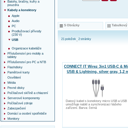
Batohy, brašny, kufry a
pouzdra
Kabely a konektory
Apple
Audio
S Obrázky
Tabulkový
PC
Prodlužovací přívody
(230 V)
21
položek
2
stránky
USB
Organizace kabeláže
Příslušenství pro mobily a
tablety
Příslušenství pro PC a NTB
CONNECT IT Wirez 3in1 USB-C & Mi
Flashdisky
USB & Lightning, silver gray, 1,2 
Paměťové karty
Osvětlení
Média
Pevné disky
Počítačové skříně a chlazení
Serverové komponenty
Datový kabel s konektory micro USB a USB
Počítačové zdroje
umožňuje nabití a synchronizaci Vašeho
zařízení. Barva: černá
Zabezpečení
Domácí a osobní spotřebiče
Monitory