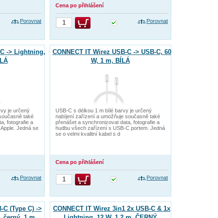
Cena po přihlášení
Porovnat
Porovnat
 -> Lightning,
CONNECT IT Wirez USB-C -> USB-C, 60
ÍLÁ
W, 1 m, BÍLÁ
rvy je určený
USB-C s délkou 1 m bílé barvy je určený
 současně také
nabíjení zařízení a umožňuje současně také
, fotografie a
přenášet a synchronizovat data, fotografie a
 Apple. Jedná se
hudbu všech zařízení s USB-C portem. Jedná
se o velmi kvalitní kabel s d
Cena po přihlášení
Porovnat
Porovnat
C (Type C) ->
CONNECT IT Wirez 3in1 2x USB-C & 1x
 černý, 1 m
Lightning, 12 W, 1,2 m, ČERNÝ