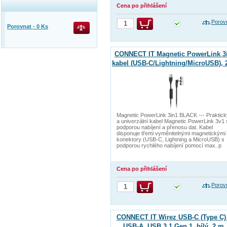
Cena po přihlášení
Porov
Porovnat -
0
Ks
CONNECT IT Magnetic PowerLink 3
kabel (USB-C/Lightning/MicroUSB), 
ČERNÁ
Magnetic PowerLink 3in1 BLACK --- Praktick
a univerzální kabel Magnetic PowerLink 3v1 
podporou nabíjení a přenosu dat. Kabel
disponuje třemi vyměnitelnými magnetickými
konektory (USB-C, Lightning a MicroUSB) s
podporou rychlého nabíjení pomocí max. p
Cena po přihlášení
Porov
CONNECT IT Wirez USB-C (Type C) 
USB-A, USB 3.1 Gen 1, bílý, 2 m