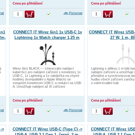
Cena po přihlášení
Cena po přihlášení
nat
Porovnat
in1
CONNECT IT Wirez 6in1 1x USB-C 1x
CONNECT IT Wirez USB-C
2m,
Lightning 1x Watch charger 1,25 m
27 W, 1 m, B
ČERNÝ
ý
Wirez 6in1 BLACK --- Univerzální nabíjecí
Lightning s délkou 1 m bílé ba
s
kabel 6v1 pro nabíjení zařízení s konektory 1x
nabíjení zařízení a umožňuje
USB-C, 1x Lightning a 1x nabíječka na chytré
přenášet a synchronizovat data
hodinky (kompatibilní s Apple Watch) se
hudbu všech zařízení zančky
vstupním konektrom USB-C a redukcí na USB-
o velmi kvalitní kab
A. Umožňuje nabíjení až tří zařízení
Cena po přihlášení
Cena po přihlášení
nat
Porovnat
->
CONNECT IT Wirez USB-C (Type C) ->
CONNECT IT Wirez USB-
USB-A, USB 3.1 Gen 1, černý, 2 m
USB-A, USB 3.1 Gen 1,