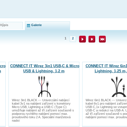
 Výpis
Galerie
1
2
cro
CONNECT IT Wirez 3in1 USB-C & Micro
CONNECT IT Wirez 6in1
m
USB & Lightning, 1,2 m
Lightning, 1,25 
Wirez 3in1 BLACK --- Univerzální nabíjecí
Wirez 6in1 BLACK --- Univerzá
kabel 3v1 na nabíjení zařízení s konektory
kabel 6v1 pro nabíjení zaříze
Micro USB, Lightning a USB-C (Type C)
USB-C,1x Lightning se vstup
umožňuje nabíjení až tří zařízení současně s
USB-C a redukcí na USB-A. U
podporou rychlého nabíjení pomocí max.
až tří zařízení současně s p
proudového toku 2 A. Speciální manžetová
nabíjení pomocí max. proudov
nadst