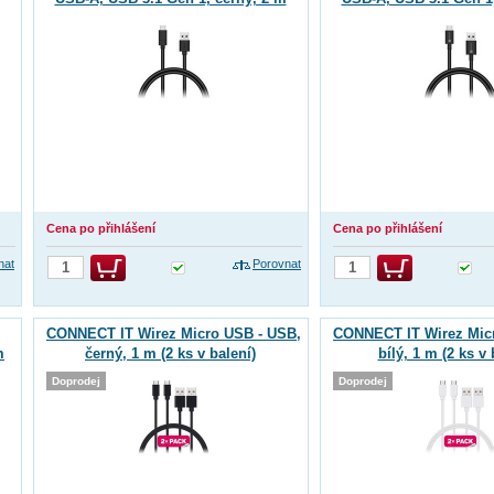
Cena po přihlášení
Cena po přihlášení
nat
Porovnat
CONNECT IT Wirez Micro USB - USB,
CONNECT IT Wirez Mic
m
černý, 1 m (2 ks v balení)
bílý, 1 m (2 ks v 
Doprodej
Doprodej