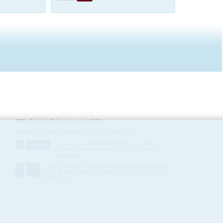
RP*
-
Recyklační poplatek bez DPH
Body/ks
-
bodová hodnota produktu v promoakci;
-
sestava - sloučení komponent ve virtuální
S
sestava
produkt,(komponenty se mohou prodávat i
samostatně)
-
hák - produkt, k němuž se při prodeji automaticky
H
hák
přiřazují další produkty (například zdroj + přívodní
šňůra apod.)