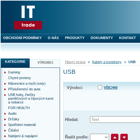
OBCHODNÍ PODMÍNKY
O NÁS
PRODUKTY
DOKUMENTY
KONTAKT
KATEGORIE
Hlavní strana
Kabely a konektory
USB
VÝROBCI
USB
Gaming
Chytré prsteny
Klávesnice a myši (sety)
Výrobci:
VŠICHNI
Příslušenství do auta
USB huby, čtečky
paměťových a čipových karet
a redukce
FOR HEALTH
Audio
Držáky
Hledat:
Spotřební materiál
Čištění
Nabíjení & napájení
Řadit podle: