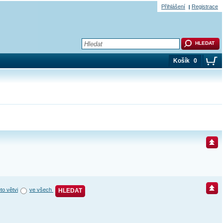
Přihlášení
Registrace
Košík
0
éto větvi
ve všech
HLEDAT