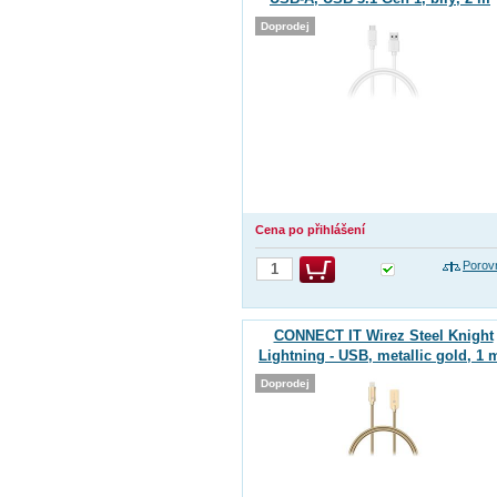
Doprodej
Cena po přihlášení
Porov
CONNECT IT Wirez Steel Knight
Lightning - USB, metallic gold, 1 
Doprodej