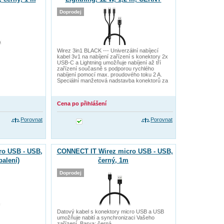
Doprodej
Wirez 3in1 BLACK --- Univerzální nabíjecí
kabel 3v1 na nabíjení zařízení s konektory 2x
USB-C a Lightning umožňuje nabíjení až tří
zařízení současně s podporou rychlého
nabíjení pomocí max. proudového toku 2 A.
Speciální manžetová nadstavba konektorů za
Cena po přihlášení
Porovnat
Porovnat
ro USB - USB,
CONNECT IT Wirez micro USB - USB,
balení)
černý, 1m
Doprodej
Datový kabel s konektory micro USB a USB
umožňuje nabití a synchronizaci Vašeho
zařízení. Barva: černá