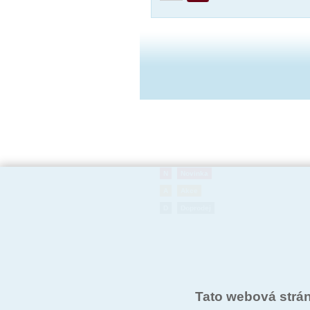
N
Novinka
A
Akce
D
Doprodej
Tato webová strá