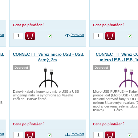
Cena po přihlášení
Cena po přihlášení
nat
Porovnat
B,
CONNECT IT Wirez micro USB - USB,
CONNECT IT Wirez C
černý, 2m
micro USB - USB, 1m
Doprodej
Doprodej
Datový kabel s konektory micro USB a USB
Micro-USB PURPLE --- Kabel 
umožňuje nabití a synchronizaci Vašeho
přenost dat (Micro USB - USB
zařízení. Barva: černá
ucelené barevné řady "COLOR
SB
celkem 8 barevných variant (č
modrá, červená, zelená, žlutá
fialová) --- --- Délka
Cena po přihlášení
Cena po přihlášení
nat
Porovnat