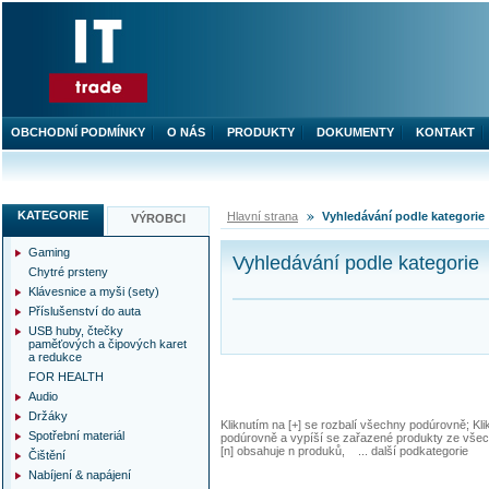
OBCHODNÍ PODMÍNKY
O NÁS
PRODUKTY
DOKUMENTY
KONTAKT
KATEGORIE
Hlavní strana
Vyhledávání podle kategorie
VÝROBCI
Gaming
Vyhledávání podle kategorie
Chytré prsteny
Klávesnice a myši (sety)
Příslušenství do auta
USB huby, čtečky
paměťových a čipových karet
a redukce
FOR HEALTH
Audio
Držáky
Kliknutím na [+] se rozbalí všechny podúrovně; Kl
Spotřební materiál
podúrovně a vypíší se zařazené produkty ze všec
[n] obsahuje n produků, ... další podkategorie
Čištění
Nabíjení & napájení