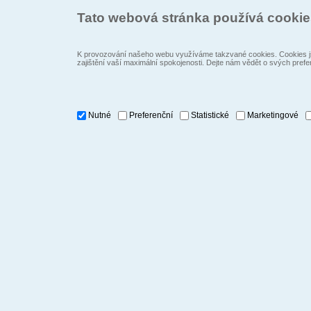
Tato webová stránka používá cooki
K provozování našeho webu využíváme takzvané cookies. Cookies js
zajištění vaší maximální spokojenosti. Dejte nám vědět o svých prefe
Nutné
Preferenční
Statistické
Marketingové