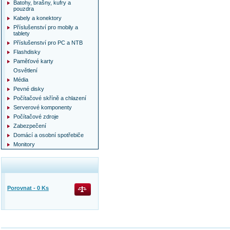
Batohy, brašny, kufry a
pouzdra
Kabely a konektory
Příslušenství pro mobily a
tablety
Příslušenství pro PC a NTB
Flashdisky
Paměťové karty
Osvětlení
Média
Pevné disky
Počítačové skříně a chlazení
Serverové komponenty
Počítačové zdroje
Zabezpečení
Domácí a osobní spotřebiče
Monitory
Porovnat -
0
Ks