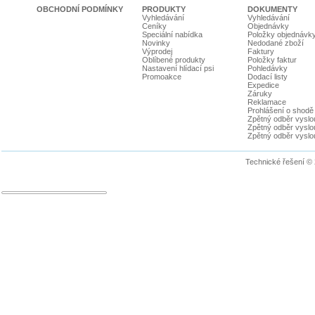
OBCHODNÍ PODMÍNKY
PRODUKTY
DOKUMENTY
Vyhledávání
Vyhledávání
Ceníky
Objednávky
Speciální nabídka
Položky objednávk
Novinky
Nedodané zboží
Výprodej
Faktury
Oblíbené produkty
Položky faktur
Nastavení hlídací psi
Pohledávky
Promoakce
Dodací listy
Expedice
Záruky
Reklamace
Prohlášení o shodě
Zpětný odběr vyslou
Zpětný odběr vyslouž
Zpětný odběr vyslou
Technické řešení ©