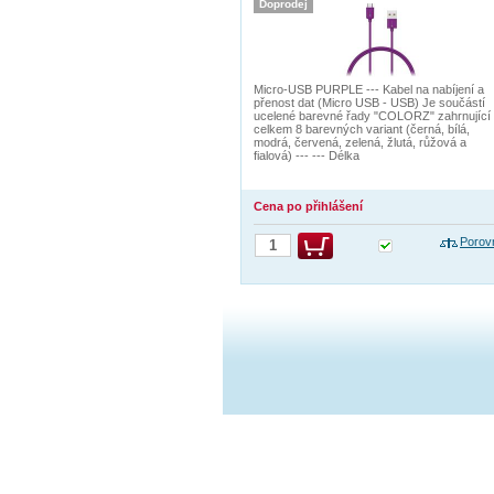
Doprodej
Micro-USB PURPLE --- Kabel na nabíjení a
přenost dat (Micro USB - USB) Je součástí
ucelené barevné řady "COLORZ" zahrnující
celkem 8 barevných variant (černá, bílá,
modrá, červená, zelená, žlutá, růžová a
fialová) --- --- Délka
Cena po přihlášení
Porov