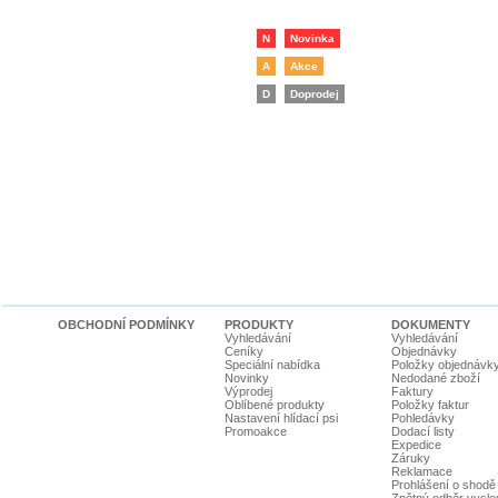
N
Novinka
A
Akce
D
Doprodej
OBCHODNÍ PODMÍNKY
PRODUKTY
DOKUMENTY
Vyhledávání
Vyhledávání
Ceníky
Objednávky
Speciální nabídka
Položky objednávk
Novinky
Nedodané zboží
Výprodej
Faktury
Oblíbené produkty
Položky faktur
Nastavení hlídací psi
Pohledávky
Promoakce
Dodací listy
Expedice
Záruky
Reklamace
Prohlášení o shodě