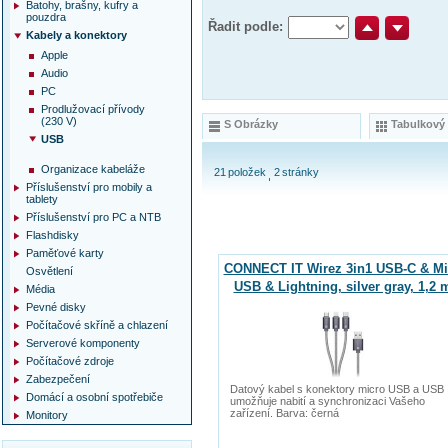
Batohy, brašny, kufry a
pouzdra
Řadit podle:
Kabely a konektory
Apple
Audio
PC
Prodlužovací přívody
(230 V)
S Obrázky
Tabulkový
USB
Organizace kabeláže
21
položek
2
stránky
Příslušenství pro mobily a
tablety
Příslušenství pro PC a NTB
Flashdisky
Paměťové karty
CONNECT IT Wirez 3in1 USB-C & Mi
Osvětlení
USB & Lightning, silver gray, 1,2 
Média
Pevné disky
Počítačové skříně a chlazení
Serverové komponenty
Počítačové zdroje
Zabezpečení
Datový kabel s konektory micro USB a USB
Domácí a osobní spotřebiče
umožňuje nabití a synchronizaci Vašeho
zařízení. Barva: černá
Monitory