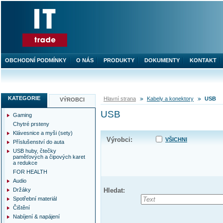
OBCHODNÍ PODMÍNKY
O NÁS
PRODUKTY
DOKUMENTY
KONTAKT
KATEGORIE
Hlavní strana
Kabely a konektory
USB
VÝROBCI
USB
Gaming
Chytré prsteny
Klávesnice a myši (sety)
Výrobci:
VŠICHNI
Příslušenství do auta
USB huby, čtečky
paměťových a čipových karet
a redukce
FOR HEALTH
Audio
Držáky
Hledat:
Spotřební materiál
Čištění
Nabíjení & napájení