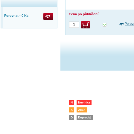
Cena po přihlášení
Porovnat -
0
Ks
Porov
N
Novinka
A
Akce
D
Doprodej