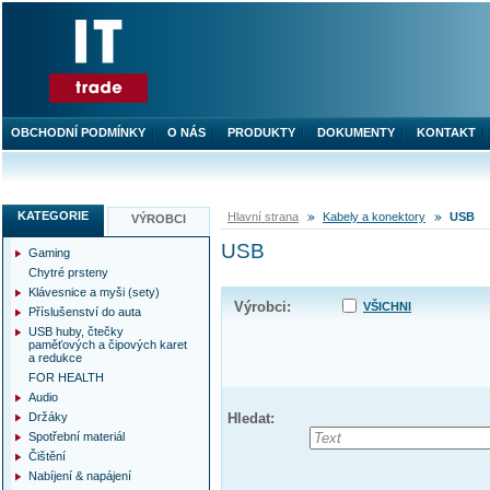
OBCHODNÍ PODMÍNKY
O NÁS
PRODUKTY
DOKUMENTY
KONTAKT
KATEGORIE
Hlavní strana
Kabely a konektory
USB
VÝROBCI
USB
Gaming
Chytré prsteny
Klávesnice a myši (sety)
Výrobci:
VŠICHNI
Příslušenství do auta
USB huby, čtečky
paměťových a čipových karet
a redukce
FOR HEALTH
Audio
Držáky
Hledat:
Spotřební materiál
Čištění
Nabíjení & napájení