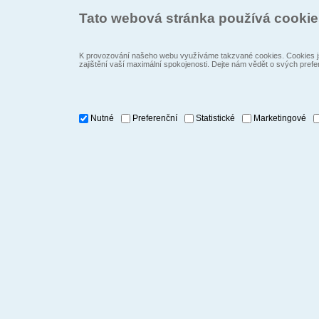
Tato webová stránka používá cooki
K provozování našeho webu využíváme takzvané cookies. Cookies js
zajištění vaší maximální spokojenosti. Dejte nám vědět o svých prefe
Nutné
Preferenční
Statistické
Marketingové