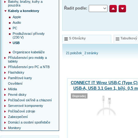
Batohy, brašny, kufry a
pouzdra
Řadit podle:
Kabely a konektory
Apple
Audio
PC
Prodlužovací přívody
(230 V)
S Obrázky
Tabulkový
USB
Organizace kabeláže
21
položek
2
stránky
Příslušenství pro mobily a
tablety
Příslušenství pro PC a NTB
Flashdisky
Paměťové karty
CONNECT IT Wirez USB-C (Type C) 
Osvětlení
USB-A, USB 3.1 Gen 1, bílý, 0,5 m
Média
Pevné disky
Doprodej
Počítačové skříně a chlazení
Serverové komponenty
Počítačové zdroje
Zabezpečení
Domácí a osobní spotřebiče
Monitory