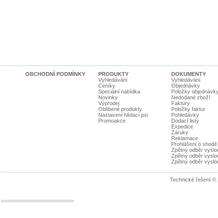
OBCHODNÍ PODMÍNKY
PRODUKTY
DOKUMENTY
Vyhledávání
Vyhledávání
Ceníky
Objednávky
Speciální nabídka
Položky objednávk
Novinky
Nedodané zboží
Výprodej
Faktury
Oblíbené produkty
Položky faktur
Nastavení hlídací psi
Pohledávky
Promoakce
Dodací listy
Expedice
Záruky
Reklamace
Prohlášení o shodě
Zpětný odběr vyslou
Zpětný odběr vyslouž
Zpětný odběr vyslou
Technické řešení ©