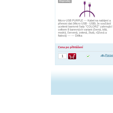
Doprodej
Micro-USB PURPLE --- Kabel na nabíjení a
přenost dat (Micro USB - USB) Je součástí
ucelené barevné řady "COLORZ" zahrnující
celkem 8 barevných variant (černá, bílá,
modrá, červená, zelená, žlutá, růžová a
fialová) --- --- Délka
Cena po přihlášení
Porov