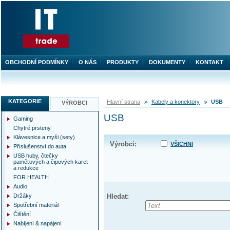
OBCHODNÍ PODMÍNKY
O NÁS
PRODUKTY
DOKUMENTY
KONTAKT
KATEGORIE
Hlavní strana
Kabely a konektory
USB
VÝROBCI
USB
Gaming
Chytré prsteny
Klávesnice a myši (sety)
Výrobci:
VŠICHNI
Příslušenství do auta
USB huby, čtečky
paměťových a čipových karet
a redukce
FOR HEALTH
Audio
Držáky
Hledat:
Spotřební materiál
Čištění
Nabíjení & napájení