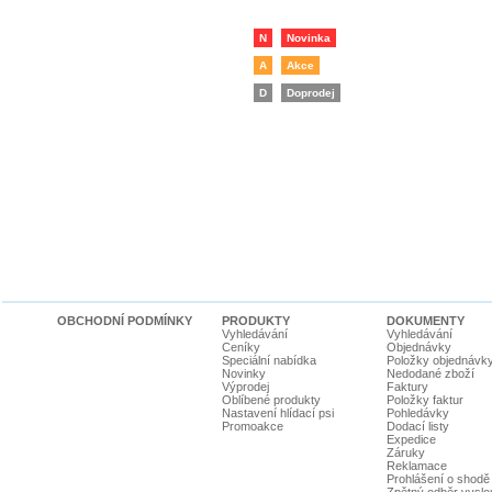
N
Novinka
A
Akce
D
Doprodej
OBCHODNÍ PODMÍNKY
PRODUKTY
DOKUMENTY
Vyhledávání
Vyhledávání
Ceníky
Objednávky
Speciální nabídka
Položky objednávk
Novinky
Nedodané zboží
Výprodej
Faktury
Oblíbené produkty
Položky faktur
Nastavení hlídací psi
Pohledávky
Promoakce
Dodací listy
Expedice
Záruky
Reklamace
Prohlášení o shodě