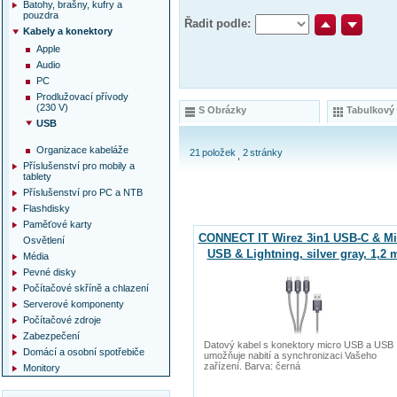
Batohy, brašny, kufry a
pouzdra
Řadit podle:
Kabely a konektory
Apple
Audio
PC
Prodlužovací přívody
(230 V)
S Obrázky
Tabulkový
USB
Organizace kabeláže
21
položek
2
stránky
Příslušenství pro mobily a
tablety
Příslušenství pro PC a NTB
Flashdisky
Paměťové karty
CONNECT IT Wirez 3in1 USB-C & Mi
Osvětlení
USB & Lightning, silver gray, 1,2 
Média
Pevné disky
Počítačové skříně a chlazení
Serverové komponenty
Počítačové zdroje
Zabezpečení
Datový kabel s konektory micro USB a USB
Domácí a osobní spotřebiče
umožňuje nabití a synchronizaci Vašeho
zařízení. Barva: černá
Monitory