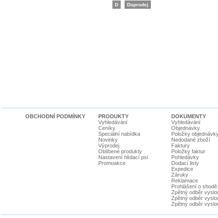
D
Doprodej
OBCHODNÍ PODMÍNKY
PRODUKTY
DOKUMENTY
Vyhledávání
Vyhledávání
Ceníky
Objednávky
Speciální nabídka
Položky objednávk
Novinky
Nedodané zboží
Výprodej
Faktury
Oblíbené produkty
Položky faktur
Nastavení hlídací psi
Pohledávky
Promoakce
Dodací listy
Expedice
Záruky
Reklamace
Prohlášení o shodě
Zpětný odběr vyslou
Zpětný odběr vyslouž
Zpětný odběr vyslou