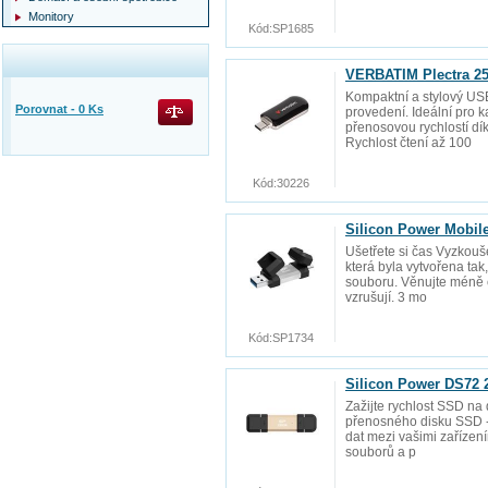
Monitory
Kód:
SP1685
VERBATIM Plectra 25
Kompaktní a stylový US
Porovnat -
0
Ks
provedení. Ideální pro 
přenosovou rychlostí d
Rychlost čtení až 100
Kód:
30226
Silicon Power Mobil
Ušetřete si čas Vyzkouše
která byla vytvořena ta
souboru. Věnujte méně č
vzrušují. 3 mo
Kód:
SP1734
Silicon Power DS72 
Zažijte rychlost SSD na
přenosného disku SSD - 
dat mezi vašimi zařízen
souborů a p