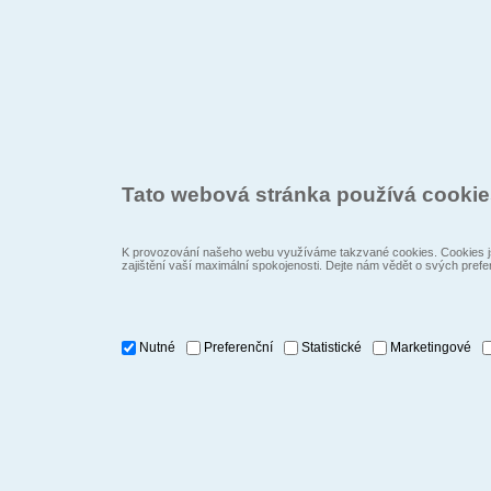
Tato webová stránka používá cooki
K provozování našeho webu využíváme takzvané cookies. Cookies js
zajištění vaší maximální spokojenosti. Dejte nám vědět o svých prefe
Nutné
Preferenční
Statistické
Marketingové