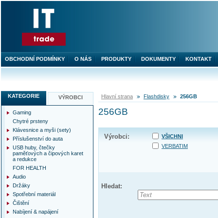
OBCHODNÍ PODMÍNKY
O NÁS
PRODUKTY
DOKUMENTY
KONTAKT
KATEGORIE
Hlavní strana
Flashdisky
256GB
VÝROBCI
256GB
Gaming
Chytré prsteny
Klávesnice a myši (sety)
Výrobci:
VŠICHNI
Příslušenství do auta
VERBATIM
USB huby, čtečky
paměťových a čipových karet
a redukce
FOR HEALTH
Audio
Držáky
Hledat:
Spotřební materiál
Čištění
Nabíjení & napájení