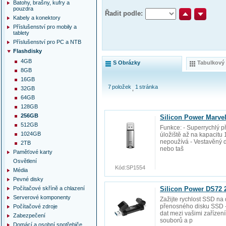
Batohy, brašny, kufry a
pouzdra
Řadit podle:
Kabely a konektory
Příslušenství pro mobily a
tablety
Příslušenství pro PC a NTB
Flashdisky
4GB
S Obrázky
Tabulkový
8GB
16GB
7
položek
1
stránka
32GB
64GB
128GB
256GB
Silicon Power Marve
512GB
Funkce: - Superrychlý p
1024GB
úložiště až na kapacitu
nepoužívá - Vestavěný 
2TB
nebo taš
Paměťové karty
Osvětlení
Kód:
SP1554
Média
Pevné disky
Počítačové skříně a chlazení
Silicon Power DS72 
Serverové komponenty
Zažijte rychlost SSD na
přenosného disku SSD - 
Počítačové zdroje
dat mezi vašimi zařízen
Zabezpečení
souborů a p
Domácí a osobní spotřebiče