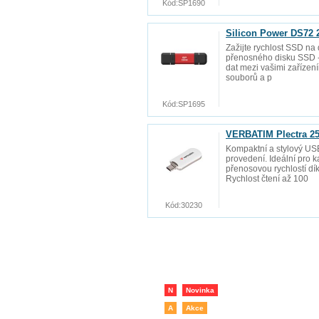
Kód:
SP1690
Silicon Power DS72 
Zažijte rychlost SSD na
přenosného disku SSD - 
dat mezi vašimi zařízen
souborů a p
Kód:
SP1695
VERBATIM Plectra 25
Kompaktní a stylový USB
provedení. Ideální pro 
přenosovou rychlostí d
Rychlost čtení až 100
Kód:
30230
N
Novinka
A
Akce