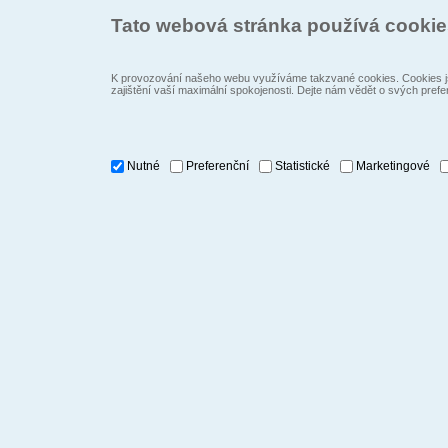
Tato webová stránka používá cooki
K provozování našeho webu využíváme takzvané cookies. Cookies js
zajištění vaší maximální spokojenosti. Dejte nám vědět o svých prefe
Nutné
Preferenční
Statistické
Marketingové