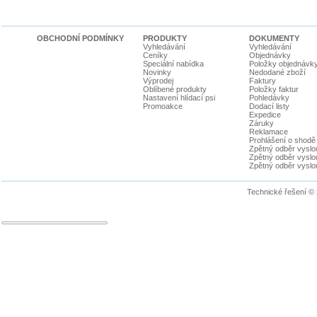
OBCHODNÍ PODMÍNKY
PRODUKTY
DOKUMENTY
Vyhledávání
Vyhledávání
Ceníky
Objednávky
Speciální nabídka
Položky objednávk
Novinky
Nedodané zboží
Výprodej
Faktury
Oblíbené produkty
Položky faktur
Nastavení hlídací psi
Pohledávky
Promoakce
Dodací listy
Expedice
Záruky
Reklamace
Prohlášení o shodě
Zpětný odběr vyslou
Zpětný odběr vyslouž
Zpětný odběr vyslou
Technické řešení ©