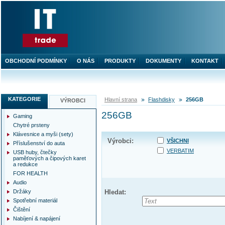
OBCHODNÍ PODMÍNKY
O NÁS
PRODUKTY
DOKUMENTY
KONTAKT
KATEGORIE
Hlavní strana
Flashdisky
256GB
VÝROBCI
256GB
Gaming
Chytré prsteny
Klávesnice a myši (sety)
Výrobci:
VŠICHNI
Příslušenství do auta
VERBATIM
USB huby, čtečky
paměťových a čipových karet
a redukce
FOR HEALTH
Audio
Držáky
Hledat:
Spotřební materiál
Čištění
Nabíjení & napájení