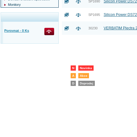
Silicon Power DS72
SP1690
Monitory
Silicon Power DS72
SP1695
VERBATIM Plectra 
30230
Porovnat -
0
Ks
N
Novinka
A
Akce
D
Doprodej