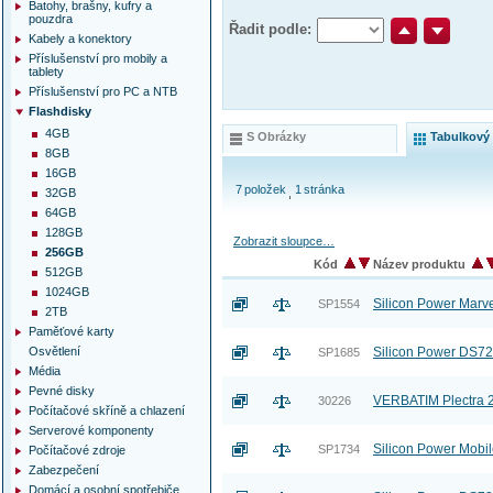
Batohy, brašny, kufry a
pouzdra
Řadit podle:
Kabely a konektory
Příslušenství pro mobily a
tablety
Příslušenství pro PC a NTB
Flashdisky
4GB
S Obrázky
Tabulkový
8GB
16GB
7
položek
1
stránka
32GB
64GB
128GB
Zobrazit sloupce…
256GB
Kód
Název produktu
512GB
1024GB
Silicon Power Mar
SP1554
2TB
Paměťové karty
Osvětlení
Silicon Power DS72
SP1685
Média
Pevné disky
VERBATIM Plectra 
30226
Počítačové skříně a chlazení
Serverové komponenty
Silicon Power Mobi
SP1734
Počítačové zdroje
Zabezpečení
Domácí a osobní spotřebiče