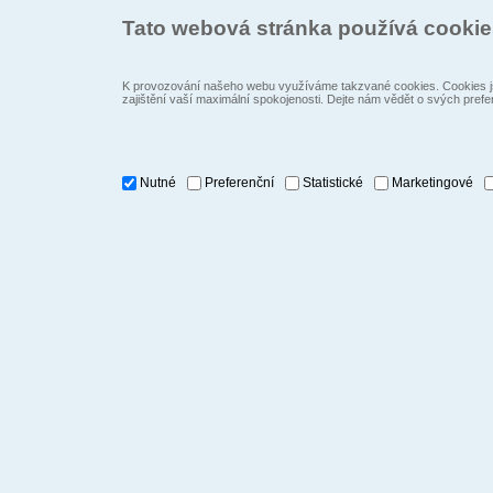
Tato webová stránka používá cooki
K provozování našeho webu využíváme takzvané cookies. Cookies js
zajištění vaší maximální spokojenosti. Dejte nám vědět o svých prefe
Nutné
Preferenční
Statistické
Marketingové