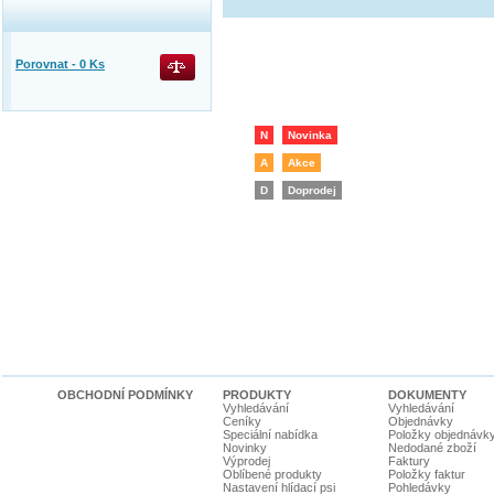
Porovnat -
0
Ks
N
Novinka
A
Akce
D
Doprodej
OBCHODNÍ PODMÍNKY
PRODUKTY
DOKUMENTY
Vyhledávání
Vyhledávání
Ceníky
Objednávky
Speciální nabídka
Položky objednávk
Novinky
Nedodané zboží
Výprodej
Faktury
Oblíbené produkty
Položky faktur
Nastavení hlídací psi
Pohledávky