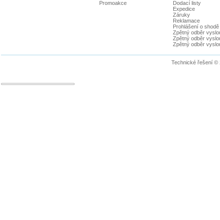
Promoakce
Dodací listy
Expedice
Záruky
Reklamace
Prohlášení o shodě
Zpětný odběr vyslou
Zpětný odběr vyslouž
Zpětný odběr vyslou
Technické řešení ©