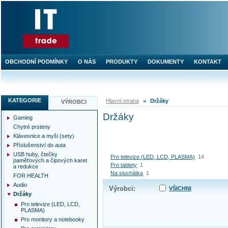
OBCHODNÍ PODMÍNKY
O NÁS
PRODUKTY
DOKUMENTY
KONTAKT
KATEGORIE
Hlavní strana
Držáky
VÝROBCI
Držáky
Gaming
Chytré prsteny
Klávesnice a myši (sety)
Příslušenství do auta
USB huby, čtečky
Pro televize (LED, LCD, PLASMA)
14
paměťových a čipových karet
Pro tablety
1
a redukce
Na sluchátka
1
FOR HEALTH
Audio
Výrobci:
VŠICHNI
Držáky
Pro televize (LED, LCD,
PLASMA)
Pro monitory a notebooky