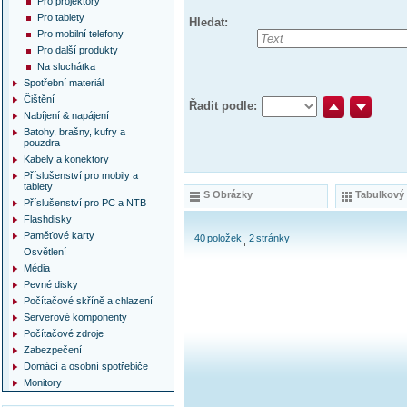
Pro projektory
Pro tablety
Hledat:
Pro mobilní telefony
Pro další produkty
Na sluchátka
Spotřební materiál
Čištění
Řadit podle:
Nabíjení & napájení
Batohy, brašny, kufry a
pouzdra
Kabely a konektory
Příslušenství pro mobily a
tablety
S Obrázky
Tabulkový
Příslušenství pro PC a NTB
Flashdisky
Paměťové karty
40
položek
2
stránky
Osvětlení
Média
Pevné disky
Počítačové skříně a chlazení
Serverové komponenty
Počítačové zdroje
Zabezpečení
Domácí a osobní spotřebiče
Monitory