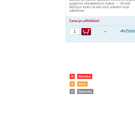
podporou uživatelských maker. --- Kromě
běžných funkcí je tato myš unikátní svojí
odlehčeno
Cena po přihlášení
Porov
N
Novinka
A
Akce
D
Doprodej