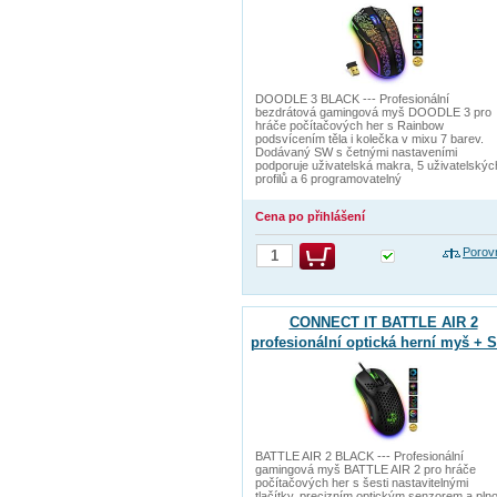
DOODLE 3 BLACK --- Profesionální
bezdrátová gamingová myš DOODLE 3 pro
hráče počítačových her s Rainbow
podsvícením těla i kolečka v mixu 7 barev.
Dodávaný SW s četnými nastaveními
podporuje uživatelská makra, 5 uživatelskýc
profilů a 6 programovatelný
Cena po přihlášení
Porov
CONNECT IT BATTLE AIR 2
profesionální optická herní myš + 
12800 DPI, Černá
BATTLE AIR 2 BLACK --- Profesionální
gamingová myš BATTLE AIR 2 pro hráče
počítačových her s šesti nastavitelnými
tlačítky, precizním optickým senzorem a pln