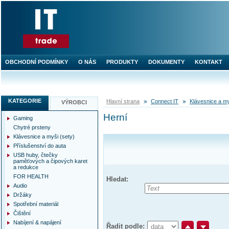
OBCHODNÍ PODMÍNKY
O NÁS
PRODUKTY
DOKUMENTY
KONTAKT
KATEGORIE
Hlavní strana
Connect IT
Klávesnice a my
VÝROBCI
Herní
Gaming
Chytré prsteny
Klávesnice a myši (sety)
Příslušenství do auta
USB huby, čtečky
paměťových a čipových karet
a redukce
FOR HEALTH
Hledat:
Audio
Držáky
Spotřební materiál
Čištění
Nabíjení & napájení
Řadit podle: