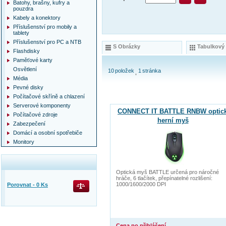
Batohy, brašny, kufry a
pouzdra
Kabely a konektory
Příslušenství pro mobily a
tablety
Příslušenství pro PC a NTB
S Obrázky
Tabulkový
Flashdisky
Paměťové karty
Osvětlení
10
položek
1
stránka
Média
Pevné disky
Počítačové skříně a chlazení
Serverové komponenty
CONNECT IT BATTLE RNBW optic
Počítačové zdroje
herní myš
Zabezpečení
Domácí a osobní spotřebiče
Monitory
Optická myš BATTLE určená pro náročné
hráče, 6 tlačítek, přepínatelné rozlišení:
1000/1600/2000 DPI
Porovnat -
0
Ks
Cena po přihlášení