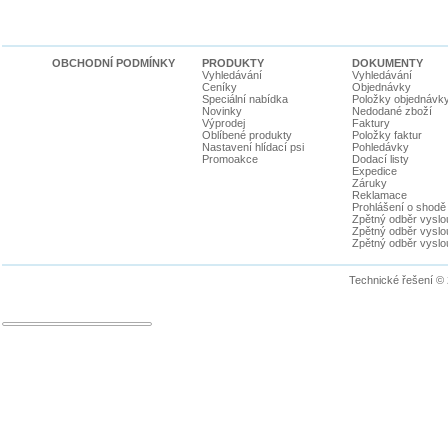
OBCHODNÍ PODMÍNKY
PRODUKTY
DOKUMENTY
Vyhledávání
Vyhledávání
Ceníky
Objednávky
Speciální nabídka
Položky objednávk
Novinky
Nedodané zboží
Výprodej
Faktury
Oblíbené produkty
Položky faktur
Nastavení hlídací psi
Pohledávky
Promoakce
Dodací listy
Expedice
Záruky
Reklamace
Prohlášení o shodě
Zpětný odběr vyslou
Zpětný odběr vyslouž
Zpětný odběr vyslou
Technické řešení ©