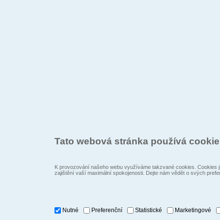
Tato webová stránka používá cooki
K provozování našeho webu využíváme takzvané cookies. Cookies js
zajištění vaší maximální spokojenosti. Dejte nám vědět o svých prefe
Nutné
Preferenční
Statistické
Marketingové