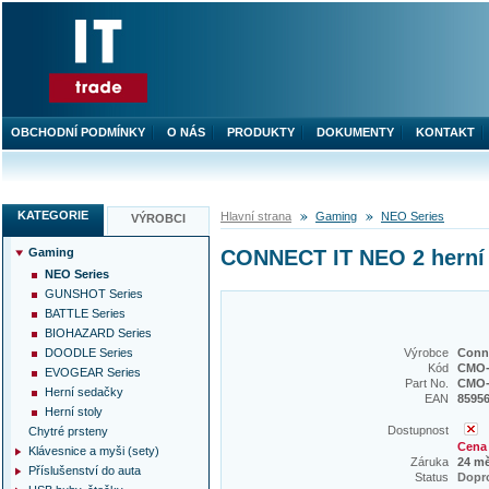
OBCHODNÍ PODMÍNKY
O NÁS
PRODUKTY
DOKUMENTY
KONTAKT
KATEGORIE
Hlavní strana
Gaming
NEO Series
VÝROBCI
Gaming
CONNECT IT NEO 2 herní
NEO Series
GUNSHOT Series
BATTLE Series
BIOHAZARD Series
DOODLE Series
Výrobce
Conne
Kód
CMO-
EVOGEAR Series
Part No.
CMO-
Herní sedačky
EAN
8595
Herní stoly
Dostupnost
Chytré prsteny
Cena 
Klávesnice a myši (sety)
Záruka
24 m
Příslušenství do auta
Status
Dopr