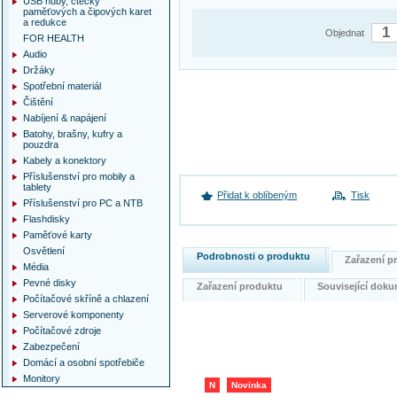
USB huby, čtečky
paměťových a čipových karet
a redukce
Objednat
FOR HEALTH
Audio
Držáky
Spotřební materiál
Čištění
Nabíjení & napájení
Batohy, brašny, kufry a
pouzdra
Kabely a konektory
Příslušenství pro mobily a
tablety
Přidat k oblíbeným
Tisk
Příslušenství pro PC a NTB
Flashdisky
Paměťové karty
Osvětlení
Podrobnosti o produktu
Zařazení 
Média
Pevné disky
Zařazení produktu
Související do
Počítačové skříně a chlazení
Serverové komponenty
Počítačové zdroje
Zabezpečení
Domácí a osobní spotřebiče
Monitory
N
Novinka