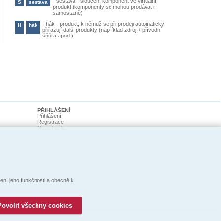
-
sestava - sloučení komponent ve virtuální
S
sestava
produkt,(komponenty se mohou prodávat i
samostatně)
-
hák - produkt, k němuž se při prodeji automaticky
H
hák
přiřazují další produkty (například zdroj + přívodní
šňůra apod.)
PŘIHLÁŠENÍ
Přihlášení
Registrace
Nové heslo
ní jeho funkčnosti a obecně k
Povolit všechny cookies