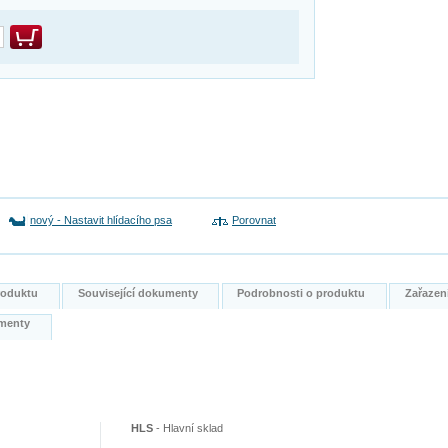
nový
-
Nastavit hlídacího psa
Porovnat
produktu
Související dokumenty
Podrobnosti o produktu
Zařazen
kumenty
HLS
-
Hlavní sklad