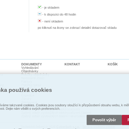
-
je skladem
-
k dispozici do 48 hodin
-
není skladem
po kliknutí na ikony se zobrazí detailní dotazovač skladu
DOKUMENTY
KONTAKT
KOŠÍK
Vyhledávání
Objednávky
ka
Položky objednávky
Nedodané zboží
Faktury
kty
Položky faktur
cí psi
Pohledávky
nka používá cookies
Dodací listy
Expedice
Záruky
Reklamace
váme takzvané cookies. Cookies jsou soubory sloužící k přizpůsobení obsahu webu, k měře
Prohlášení o shodě
osti. Dejte nám vědět o svých preferencích.
Zpětný odběr vysloužilých elektrozaŕízení
Zpětný odběr vysloužilých elektrozařízení / baterií
Zpětný odběr vysloužilých baterií / akumulátorů
Povolit výběr
Technické řešení © 2026
CyberSoft s.r.o.
Správa souborů cookie