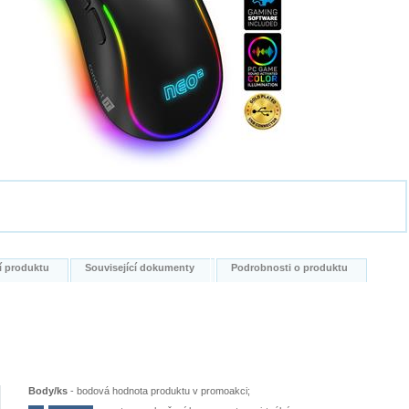
í produktu
Související dokumenty
Podrobnosti o produktu
Body/ks
-
bodová hodnota produktu v promoakci;