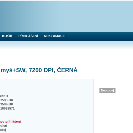
KOŠÍK
PŘIHLÁŠENÍ
REKLAMACE
 myš+SW, 7200 DPI, ČERNÁ
Doprodej
ct IT
3589-BK
3589-BK
610629571
po přihlášení
ěsíců
odej