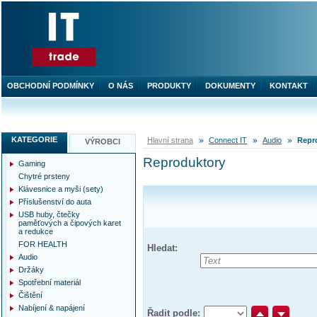
OBCHODNÍ PODMÍNKY
O NÁS
PRODUKTY
DOKUMENTY
KONTAKT
KATEGORIE
Hlavní strana
Connect IT
Audio
Repr
VÝROBCI
Reproduktory
Gaming
Chytré prsteny
Klávesnice a myši (sety)
Příslušenství do auta
USB huby, čtečky
paměťových a čipových karet
a redukce
FOR HEALTH
Hledat:
Audio
Držáky
Spotřební materiál
Čištění
Nabíjení & napájení
Řadit podle: