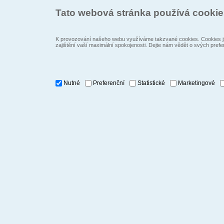
Tato webová stránka používá cooki
K provozování našeho webu využíváme takzvané cookies. Cookies js
zajištění vaší maximální spokojenosti. Dejte nám vědět o svých prefe
Nutné
Preferenční
Statistické
Marketingové