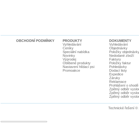
OBCHODNÍ PODMÍNKY
PRODUKTY
DOKUMENTY
Vyhledávání
Vyhledávání
Ceníky
Objednávky
Speciální nabídka
Položky objednávk
Novinky
Nedodané zboží
Výprodej
Faktury
Oblíbené produkty
Položky faktur
Nastavení hlídací psi
Pohledávky
Promoakce
Dodací listy
Expedice
Záruky
Reklamace
Prohlášení o shodě
Zpětný odběr vyslou
Zpětný odběr vyslouž
Zpětný odběr vyslou
Technické řešení ©