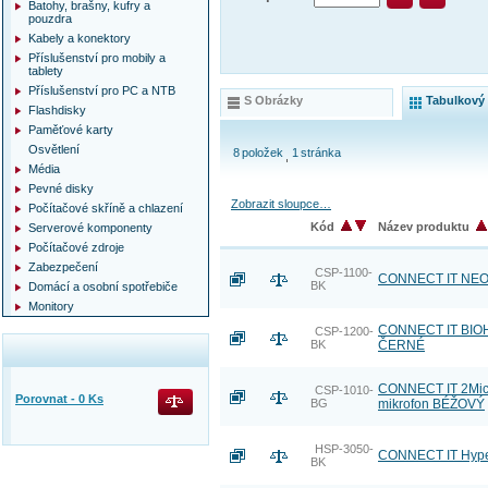
Batohy, brašny, kufry a
pouzdra
Kabely a konektory
Příslušenství pro mobily a
tablety
Příslušenství pro PC a NTB
S Obrázky
Tabulkový
Flashdisky
Paměťové karty
Osvětlení
8
položek
1
stránka
Média
Pevné disky
Zobrazit sloupce…
Počítačové skříně a chlazení
Kód
Název produktu
Serverové komponenty
Počítačové zdroje
Zabezpečení
CSP-1100-
CONNECT IT NEO 
BK
Domácí a osobní spotřebiče
Monitory
CONNECT IT BIOH
CSP-1200-
BK
ČERNÉ
CONNECT IT 2Mic b
CSP-1010-
Porovnat -
0
Ks
BG
mikrofon BÉŽOVÝ
HSP-3050-
CONNECT IT Hyper
BK