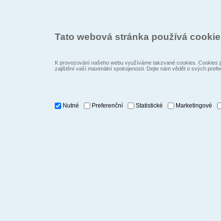
Tato webová stránka používá cooki
K provozování našeho webu využíváme takzvané cookies. Cookies js
zajištění vaší maximální spokojenosti. Dejte nám vědět o svých prefe
Nutné
Preferenční
Statistické
Marketingové