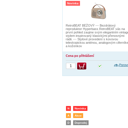
BÉŽOVÝ
Novinka
RetroBEAT BÉŽOVÝ --- Bezdrátový
reproduktor Hyperbass RetroBEAT vás na
první pohled zaujme svým elegantním vintag
stylem inspirovaný klasickými přenosnými
rádii. --- Stylové provedení s kovovou
teleskopickou anténou, analogovým ciferník
a koženkov
Cena po přihlášení
Porov
N
Novinka
A
Akce
D
Doprodej