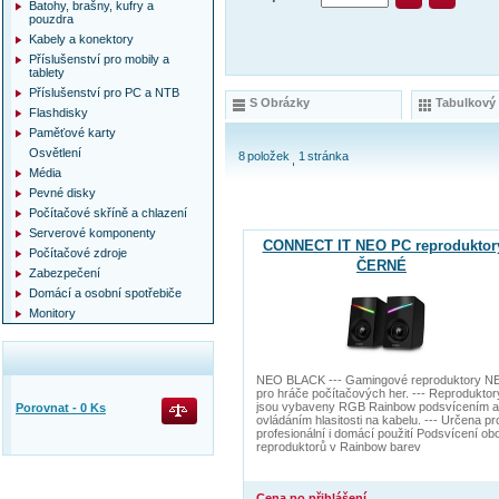
Batohy, brašny, kufry a
pouzdra
Kabely a konektory
Příslušenství pro mobily a
tablety
Příslušenství pro PC a NTB
S Obrázky
Tabulkový
Flashdisky
Paměťové karty
Osvětlení
8
položek
1
stránka
Média
Pevné disky
Počítačové skříně a chlazení
Serverové komponenty
CONNECT IT NEO PC reproduktor
Počítačové zdroje
ČERNÉ
Zabezpečení
Domácí a osobní spotřebiče
Monitory
NEO BLACK --- Gamingové reproduktory N
pro hráče počítačových her. --- Reproduktor
jsou vybaveny RGB Rainbow podsvícením a
Porovnat -
0
Ks
ovládáním hlasitosti na kabelu. --- Určena pr
profesionální i domácí použití Podsvícení ob
reproduktorů v Rainbow barev
Cena po přihlášení