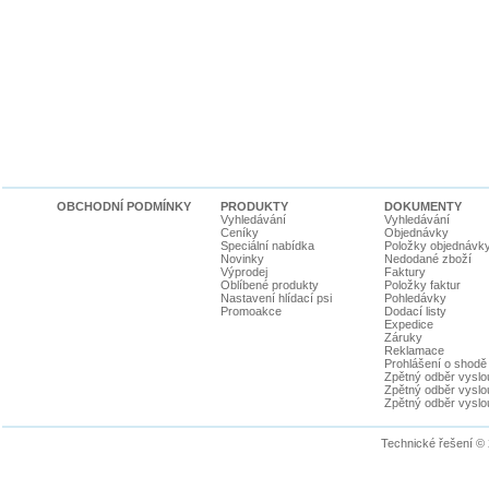
OBCHODNÍ PODMÍNKY
PRODUKTY
DOKUMENTY
Vyhledávání
Vyhledávání
Ceníky
Objednávky
Speciální nabídka
Položky objednávk
Novinky
Nedodané zboží
Výprodej
Faktury
Oblíbené produkty
Položky faktur
Nastavení hlídací psi
Pohledávky
Promoakce
Dodací listy
Expedice
Záruky
Reklamace
Prohlášení o shodě
Zpětný odběr vyslou
Zpětný odběr vyslouž
Zpětný odběr vyslou
Technické řešení ©