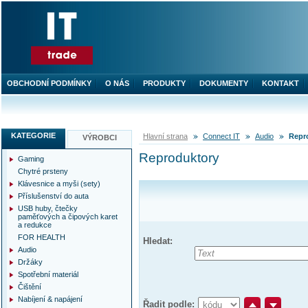
OBCHODNÍ PODMÍNKY
O NÁS
PRODUKTY
DOKUMENTY
KONTAKT
KATEGORIE
Hlavní strana
Connect IT
Audio
Repr
VÝROBCI
Reproduktory
Gaming
Chytré prsteny
Klávesnice a myši (sety)
Příslušenství do auta
USB huby, čtečky
paměťových a čipových karet
a redukce
FOR HEALTH
Hledat:
Audio
Držáky
Spotřební materiál
Čištění
Nabíjení & napájení
Řadit podle: