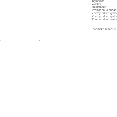
Expedice
Záruky
Reklamace
Prohlášení o shodě
Zpětný odběr vyslou
Zpětný odběr vyslouž
Zpětný odběr vyslou
Technické řešení ©