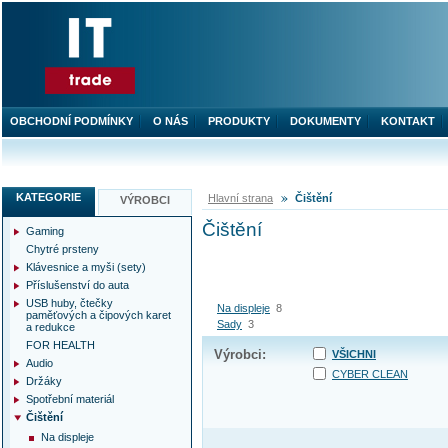
OBCHODNÍ PODMÍNKY
O NÁS
PRODUKTY
DOKUMENTY
KONTAKT
KATEGORIE
Hlavní strana
Čištění
VÝROBCI
Čištění
Gaming
Chytré prsteny
Klávesnice a myši (sety)
Příslušenství do auta
USB huby, čtečky
Na displeje
8
paměťových a čipových karet
Sady
3
a redukce
FOR HEALTH
Výrobci:
VŠICHNI
Audio
CYBER CLEAN
Držáky
Spotřební materiál
Čištění
Na displeje