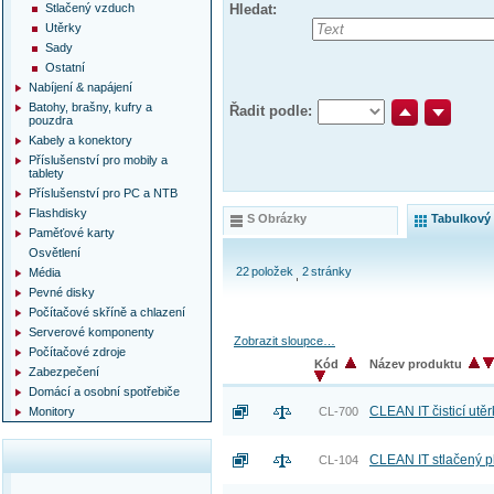
Stlačený vzduch
Hledat:
Utěrky
Sady
Ostatní
Nabíjení & napájení
Batohy, brašny, kufry a
Řadit podle:
pouzdra
Kabely a konektory
Příslušenství pro mobily a
tablety
Příslušenství pro PC a NTB
Flashdisky
S Obrázky
Tabulkový
Paměťové karty
Osvětlení
22
položek
2
stránky
Média
Pevné disky
Počítačové skříně a chlazení
Serverové komponenty
Zobrazit sloupce…
Počítačové zdroje
Kód
Název produktu
Zabezpečení
Domácí a osobní spotřebiče
CLEAN IT čisticí utě
Monitory
CL-700
CLEAN IT stlačený p
CL-104