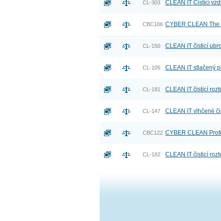
CLEAN IT Čistící vz
CL-303
CYBER CLEAN The Orig
CBC106
CLEAN IT čisticí ub
CL-150
CLEAN IT stlačený 
CL-105
CLEAN IT čistící roz
CL-181
CLEAN IT vlhčené čis
CL-147
CYBER CLEAN Profess
CBC122
CLEAN IT čisticí roz
CL-182