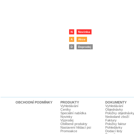
N
Novinka
A
Akce
D
Doprodej
OBCHODNÍ PODMÍNKY
PRODUKTY
DOKUMENTY
Vyhledávání
Vyhledávání
Ceníky
Objednávky
Speciální nabídka
Položky objednávk
Novinky
Nedodané zboží
Výprodej
Faktury
Oblíbené produkty
Položky faktur
Nastavení hlídací psi
Pohledávky
Promoakce
Dodací listy