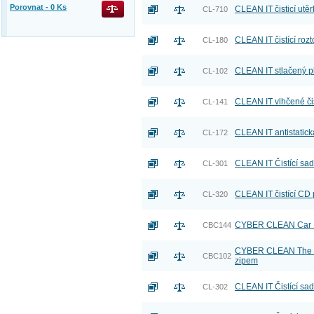
Porovnat -
0
Ks
CLEAN IT čisticí utě
CL-710
CLEAN IT čistící roz
CL-180
CLEAN IT stlačený p
CL-102
CLEAN IT vlhčené čis
CL-141
CLEAN IT antistatick
CL-172
CLEAN IT Čistící sad
CL-301
CLEAN IT čistící C
CL-320
CYBER CLEAN Car 160
CBC144
CYBER CLEAN The Orig
CBC102
zipem
CLEAN IT Čistící sa
CL-302