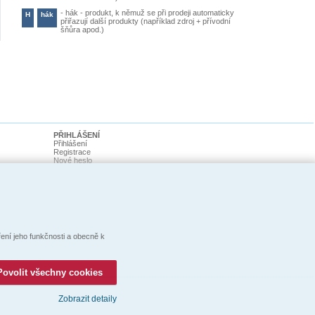
-
hák - produkt, k němuž se při prodeji automaticky
H
hák
přiřazují další produkty (například zdroj + přívodní
šňůra apod.)
PŘIHLÁŠENÍ
Přihlášení
Registrace
Nové heslo
ní jeho funkčnosti a obecně k
Povolit všechny cookies
Zobrazit detaily