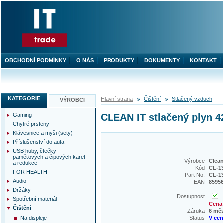
OBCHODNÍ PODMÍNKY
O NÁS
PRODUKTY
DOKUMENTY
KONTAKT
KATEGORIE
Hlavní strana
Čištění
Stlačený vzduch
VÝROBCI
Gaming
CLEAN IT stlačený plyn 
Chytré prsteny
Klávesnice a myši (sety)
Příslušenství do auta
USB huby, čtečky
paměťových a čipových karet
Výrobce
Clean
a redukce
Kód
CL-1
FOR HEALTH
Part No.
CL-1
Audio
EAN
8595
Držáky
Dostupnost
Spotřební materiál
Cena 
Čištění
Záruka
6 mě
Na displeje
Status
V ce