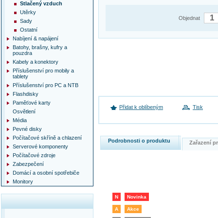
Stlačený vzduch
Utěrky
Objednat
Sady
Ostatní
Nabíjení & napájení
Batohy, brašny, kufry a
pouzdra
Kabely a konektory
Příslušenství pro mobily a
tablety
Příslušenství pro PC a NTB
Flashdisky
Paměťové karty
Přidat k oblíbeným
Tisk
Osvětlení
Média
Pevné disky
Počítačové skříně a chlazení
Podrobnosti o produktu
Zařazení 
Serverové komponenty
Počítačové zdroje
Zabezpečení
Domácí a osobní spotřebiče
Monitory
N
Novinka
A
Akce