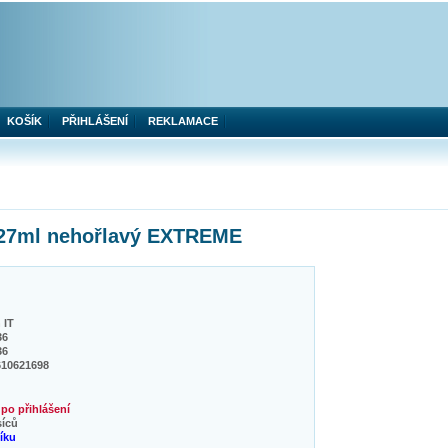
KOŠÍK
PŘIHLÁŠENÍ
REKLAMACE
427ml nehořlavý EXTREME
 IT
36
36
610621698
po přihlášení
síců
níku