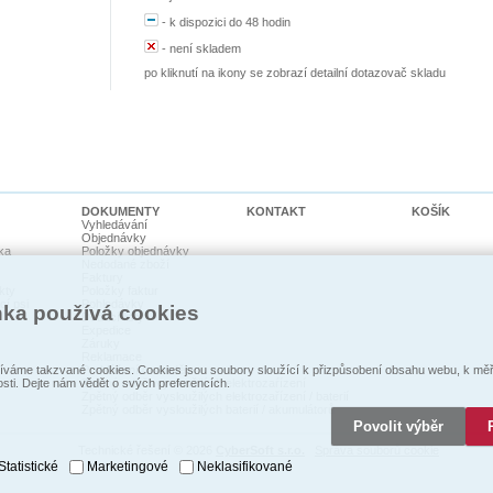
-
k dispozici do 48 hodin
-
není skladem
po kliknutí na ikony se zobrazí detailní dotazovač skladu
DOKUMENTY
KONTAKT
KOŠÍK
Vyhledávání
Objednávky
ka
Položky objednávky
Nedodané zboží
Faktury
kty
Položky faktur
cí psi
Pohledávky
nka používá cookies
Dodací listy
Expedice
Záruky
Reklamace
Prohlášení o shodě
váme takzvané cookies. Cookies jsou soubory sloužící k přizpůsobení obsahu webu, k měře
Zpětný odběr vysloužilých elektrozaŕízení
osti. Dejte nám vědět o svých preferencích.
Zpětný odběr vysloužilých elektrozařízení / baterií
Zpětný odběr vysloužilých baterií / akumulátorů
Povolit výběr
Technické řešení © 2026
CyberSoft s.r.o.
Správa souborů cookie
Statistické
Marketingové
Neklasifikované