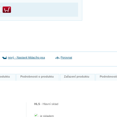
nový
-
Nastavit hlídacího psa
Porovnat
produktu
Podrobnosti o produktu
Zařazení produktu
Podrobnost
HLS
-
Hlavní sklad
-
je skladem