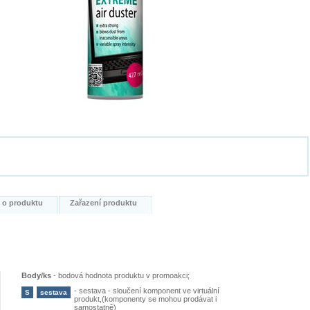
i o produktu
Zařazení produktu
Body/ks
-
bodová hodnota produktu v promoakci;
-
sestava - sloučení komponent ve virtuální
S
sestava
produkt,(komponenty se mohou prodávat i
samostatně)