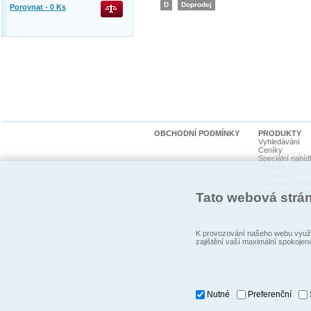
D
Doprodej
Porovnat -
0
Ks
OBCHODNÍ PODMÍNKY
PRODUKTY
Vyhledávání
Ceníky
Speciální nabíd
Novinky
Výprodej
Oblíbené produ
Nastavení hlída
Tato webová strá
Promoakce
K provozování našeho webu využí
zajištění vaší maximální spokojen
Nutné
Preferenční