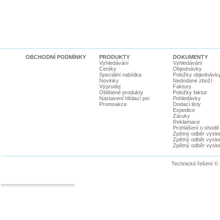
OBCHODNÍ PODMÍNKY
PRODUKTY
DOKUMENTY
Vyhledávání
Vyhledávání
Ceníky
Objednávky
Speciální nabídka
Položky objednávk
Novinky
Nedodané zboží
Výprodej
Faktury
Oblíbené produkty
Položky faktur
Nastavení hlídací psi
Pohledávky
Promoakce
Dodací listy
Expedice
Záruky
Reklamace
Prohlášení o shodě
Zpětný odběr vyslou
Zpětný odběr vyslouž
Zpětný odběr vyslou
Technické řešení ©