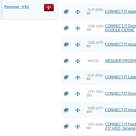
Porovnat -
0
Ks
CLP-2050-
CONNECT IT laser
BK
CONNECT IT Doodl
CEB-1076-
DD
DOODLE ČERNÉ
CEB-1075-
CONNECT IT pouzd
BK
WENGER PROSPECTU
WG210
CLP-2052-
CONNECT IT Laser
BK
CFF-7013-
CONNECT IT Doodl
DD
CEB-1077-
CONNECT IT pouzd
WH
CONNECT IT HardS
CFF-5000-
RD
2,5" HDD, červené