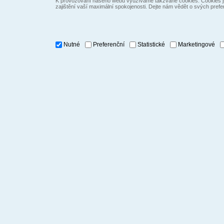
K provozování našeho webu využíváme takzvané cookies. Cookies js
zajištění vaší maximální spokojenosti. Dejte nám vědět o svých prefe
Nutné
Preferenční
Statistické
Marketingové