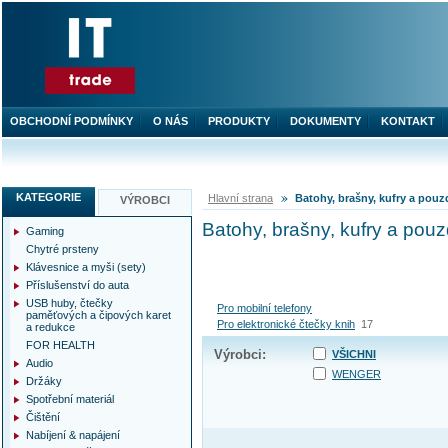
OBCHODNÍ PODMÍNKY
O NÁS
PRODUKTY
DOKUMENTY
KONTAKT
KATEGORIE
Hlavní strana
Batohy, brašny, kufry a pouz
VÝROBCI
Batohy, brašny, kufry a pouz
Gaming
Chytré prsteny
Klávesnice a myši (sety)
Příslušenství do auta
USB huby, čtečky
Pro mobilní telefony
paměťových a čipových karet
Pro elektronické čtečky knih
17
a redukce
FOR HEALTH
Výrobci:
VŠICHNI
Audio
WENGER
Držáky
Spotřební materiál
Čištění
Nabíjení & napájení