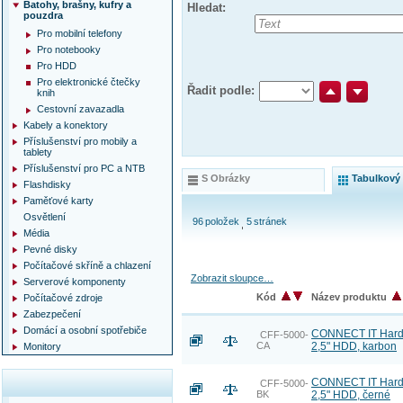
Batohy, brašny, kufry a
Hledat:
pouzdra
Pro mobilní telefony
Pro notebooky
Pro HDD
Pro elektronické čtečky
Řadit podle:
knih
Cestovní zavazadla
Kabely a konektory
Příslušenství pro mobily a
tablety
Příslušenství pro PC a NTB
S Obrázky
Tabulkový
Flashdisky
Paměťové karty
Osvětlení
96
položek
5
stránek
Média
Pevné disky
Počítačové skříně a chlazení
Zobrazit sloupce…
Serverové komponenty
Kód
Název produktu
Počítačové zdroje
Zabezpečení
Domácí a osobní spotřebiče
CONNECT IT HardS
CFF-5000-
CA
2,5" HDD, karbon
Monitory
CONNECT IT HardS
CFF-5000-
BK
2,5" HDD, černé