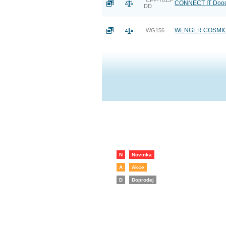
CFF-7015-
CONNECT IT Doodl
DD
WENGER COSMIC - 
WG156
N
Novinka
A
Akce
D
Doprodej