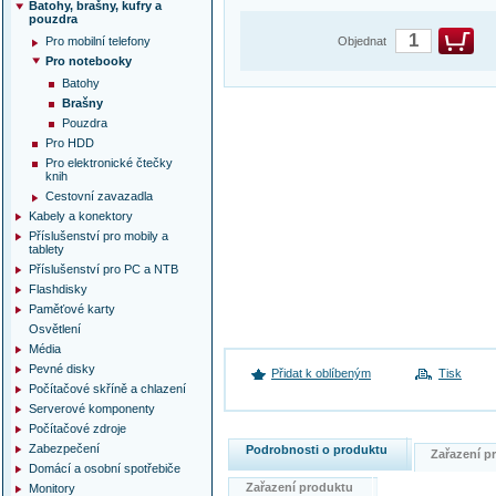
Batohy, brašny, kufry a
pouzdra
Pro mobilní telefony
Objednat
Pro notebooky
Batohy
Brašny
Pouzdra
Pro HDD
Pro elektronické čtečky
knih
Cestovní zavazadla
Kabely a konektory
Příslušenství pro mobily a
tablety
Příslušenství pro PC a NTB
Flashdisky
Paměťové karty
Osvětlení
Média
Pevné disky
Přidat k oblíbeným
Tisk
Počítačové skříně a chlazení
Serverové komponenty
Počítačové zdroje
Zabezpečení
Podrobnosti o produktu
Zařazení 
Domácí a osobní spotřebiče
Zařazení produktu
Monitory