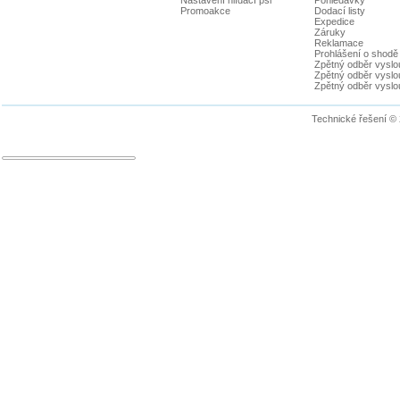
Promoakce
Dodací listy
Expedice
Záruky
Reklamace
Prohlášení o shodě
Zpětný odběr vyslou
Zpětný odběr vyslouž
Zpětný odběr vyslou
Technické řešení ©