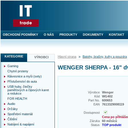
OBCHODNÍ PODMÍNKY
O NÁS
PRODUKTY
DOKUMENTY
KONTAKT
KATEGORIE
Hlavní strana
Batohy, brašny, kufry a pouzdra
VÝROBCI
Gaming
WENGER SHERPA - 16" dvo
Chytré prsteny
Klávesnice a myši (sety)
Příslušenství do auta
USB huby, čtečky
paměťových a čipových karet
Výrobce
Wenger
a redukce
Kód
WG402
FOR HEALTH
Part No.
600653
Audio
EAN
7613329008119
Držáky
Dostupnost
Spotřební materiál
Cena po přihláše
Čištění
Záruka
60 měsíců
Nabíjení & napájení
Status
TOP produkt