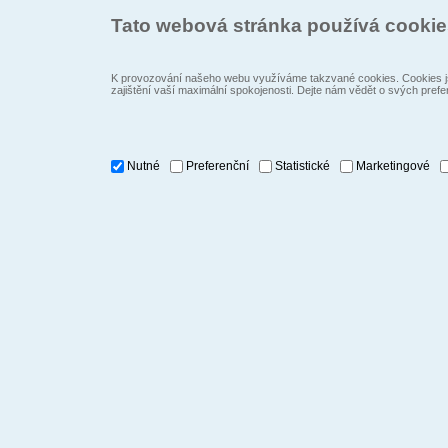
Tato webová stránka používá cooki
K provozování našeho webu využíváme takzvané cookies. Cookies js
zajištění vaší maximální spokojenosti. Dejte nám vědět o svých prefe
Nutné
Preferenční
Statistické
Marketingové