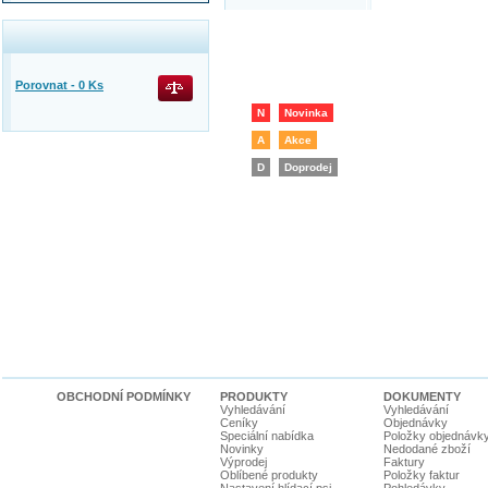
Porovnat -
0
Ks
N
Novinka
A
Akce
D
Doprodej
OBCHODNÍ PODMÍNKY
PRODUKTY
DOKUMENTY
Vyhledávání
Vyhledávání
Ceníky
Objednávky
Speciální nabídka
Položky objednávk
Novinky
Nedodané zboží
Výprodej
Faktury
Oblíbené produkty
Položky faktur
Nastavení hlídací psi
Pohledávky