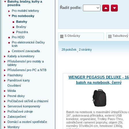
Batohy, brašny, kufry a
pouzdra
Řadit podle:
Pro mobilní telefony
Pro notebooky
Batohy
Brašny
Pouzdra
S Obrázky
Tabulkový
Pro HDD
Pro elektronické čtečky
knih
28
položek
2
stránky
Cestovní zavazadla
Kabely a konektory
Příslušenství pro mobily a
tablety
Příslušenství pro PC a NTB
Flashdisky
WENGER PEGASUS DELUXE - 16
Paměťové karty
batoh na notebook, černý
Osvětlení
Média
Pevné disky
Počítačové skříně a chlazení
Serverové komponenty
Počítačové zdroje
Batoh na notebook s maximální úhlopříčkou 
16", polstrovaná přihrádka, externí USB
Zabezpečení
konektor, organizátor, Trolley Pass-Thru,
Domácí a osobní spotřebiče
odměkčené ramenní popruhy, objem 25l,
rozměry 37x48x24 cm, hmotnost 1360g,
Monitory