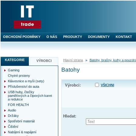
OBCHODNÍ PODMÍNKY
O NÁS
PRODUKTY
DOKUMENTY
KONTAKT
KATEGORIE
Hlavní strana
Batohy, brašny, kufry a pouzdr
VÝROBCI
Batohy
Gaming
Chytré prsteny
Klávesnice a myši (sety)
Výrobci:
VŠICHNI
Příslušenství do auta
USB huby, čtečky
paměťových a čipových karet
a redukce
FOR HEALTH
Audio
Držáky
Hledat:
Spotřební materiál
Čištění
Nabíjení & napájení