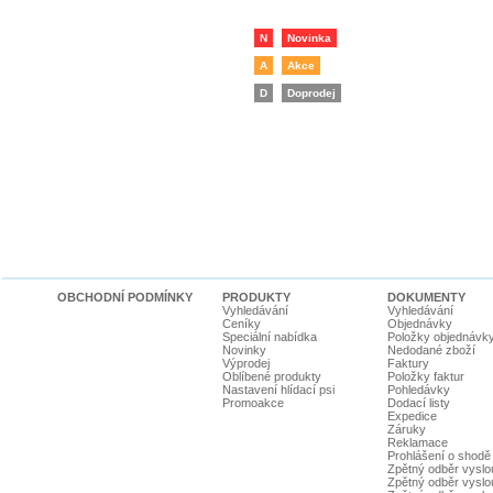
N
Novinka
A
Akce
D
Doprodej
OBCHODNÍ PODMÍNKY
PRODUKTY
DOKUMENTY
Vyhledávání
Vyhledávání
Ceníky
Objednávky
Speciální nabídka
Položky objednávk
Novinky
Nedodané zboží
Výprodej
Faktury
Oblíbené produkty
Položky faktur
Nastavení hlídací psi
Pohledávky
Promoakce
Dodací listy
Expedice
Záruky
Reklamace
Prohlášení o shodě
Zpětný odběr vyslou
Zpětný odběr vyslouž