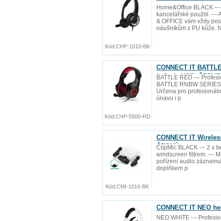
Home&Office BLACK --- 
kancelářské použití. --
& OFFICE vám vždy pos
náušníkům z PU kůže. 
Kód:
CHP-1010-BK
CONNECT IT BATTLE 
2xJack+USB, ČERV
BATTLE RED --- Profesi
BATTLE RNBW SERIES Edi
Určena pro profesionální
únavu i p
Kód:
CHP-5500-RD
CONNECT IT Wireless 
ČERNÝ
ClipMic BLACK --- 2 x b
windscreen filtrem. --- 
pořízení audio záznamu 
doplňkem p
Kód:
CMI-1010-BK
CONNECT IT NEO her
NEO WHITE --- Profesio