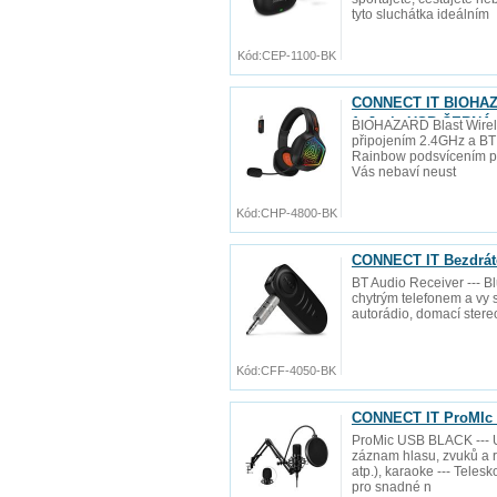
tyto sluchátka ideálním
Kód:
CEP-1100-BK
CONNECT IT BIOHAZAR
1xJack+USB ČERNÁ
BIOHAZARD Blast Wirele
připojením 2.4GHz a BT
Rainbow podsvícením pro
Vás nebaví neust
Kód:
CHP-4800-BK
CONNECT IT Bezdrát
BT Audio Receiver --- Bl
chytrým telefonem a vy s
autorádio, domací stere
Kód:
CFF-4050-BK
CONNECT IT ProMIc 
ProMic USB BLACK --- U
záznam hlasu, zvuků a r
atp.), karaoke --- Tel
pro snadné n