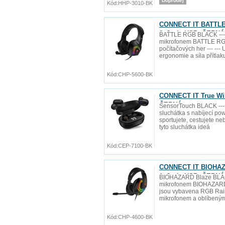
Doprodej
Kód:
HHP-3010-BK
CONNECT IT BATTLE 
2xJack+USB, ČERNÁ
BATTLE RGB BLACK --- 
mikrofonem BATTLE RGB
počítačových her --- ---
ergonomie a síla přítlaku
Kód:
CHP-5600-BK
CONNECT IT True Wir
ČERNÁ
SensorTouch BLACK --- 
sluchátka s nabíjecí p
sportujete, cestujete n
tyto sluchátka ideá
Kód:
CEP-7100-BK
CONNECT IT BIOHAZA
1xJack+USB, ČERNÁ
BIOHAZARD Blaze BLACK
mikrofonem BIOHAZARD s
jsou vybavena RGB Rain
mikrofonem a oblíbeným
Kód:
CHP-4600-BK