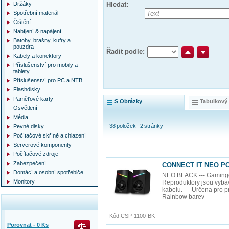
Držáky
Hledat:
Spotřební materiál
Čištění
Nabíjení & napájení
Batohy, brašny, kufry a
pouzdra
Řadit podle:
Kabely a konektory
Příslušenství pro mobily a
tablety
Příslušenství pro PC a NTB
Flashdisky
Paměťové karty
S Obrázky
Tabulkový
Osvětlení
Média
38
položek
2
stránky
Pevné disky
Počítačové skříně a chlazení
Serverové komponenty
Počítačové zdroje
Zabezpečení
CONNECT IT NEO PC 
Domácí a osobní spotřebiče
NEO BLACK --- Gamingov
Monitory
Reproduktory jsou vyba
kabelu. --- Určena pro p
Rainbow barev
Kód:
CSP-1100-BK
Porovnat -
0
Ks