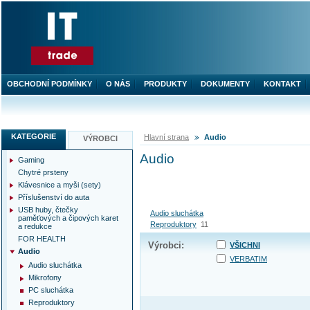
OBCHODNÍ PODMÍNKY
O NÁS
PRODUKTY
DOKUMENTY
KONTAKT
KATEGORIE
Hlavní strana
Audio
VÝROBCI
Audio
Gaming
Chytré prsteny
Klávesnice a myši (sety)
Příslušenství do auta
USB huby, čtečky
Audio sluchátka
paměťových a čipových karet
Reproduktory
11
a redukce
FOR HEALTH
Výrobci:
VŠICHNI
Audio
VERBATIM
Audio sluchátka
Mikrofony
PC sluchátka
Reproduktory