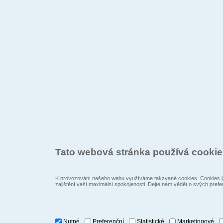
Tato webová stránka používá cooki
K provozování našeho webu využíváme takzvané cookies. Cookies js
zajištění vaší maximální spokojenosti. Dejte nám vědět o svých prefe
Nutné
Preferenční
Statistické
Marketingové