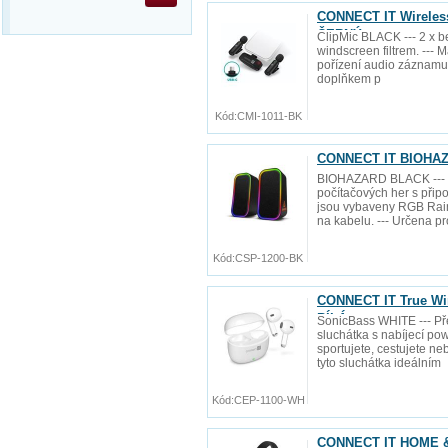
CONNECT IT Wireless 
ČERNÝ
ClipMic BLACK --- 2 x b
windscreen filtrem. --- 
pořízení audio záznamu 
doplňkem p
Kód:
CMI-1011-BK
CONNECT IT BIOHAZ
BIOHAZARD BLACK --- 
počítačových her s přip
jsou vybaveny RGB Rain
na kabelu. --- Určena pr
Kód:
CSP-1200-BK
CONNECT IT True Wir
BÍLÁ
SonicBass WHITE --- Př
sluchátka s nabíjecí p
sportujete, cestujete n
tyto sluchátka ideálním
Kód:
CEP-1100-WH
CONNECT IT HOME & 