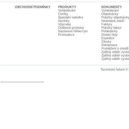
OBCHODNÍ PODMÍNKY
PRODUKTY
DOKUMENTY
Vyhledávání
Vyhledávání
Ceníky
Objednávky
Speciální nabídka
Položky objednávk
Novinky
Nedodané zboží
Výprodej
Faktury
Oblíbené produkty
Položky faktur
Nastavení hlídací psi
Pohledávky
Promoakce
Dodací listy
Expedice
Záruky
Reklamace
Prohlášení o shodě
Zpětný odběr vyslou
Zpětný odběr vyslouž
Zpětný odběr vyslou
Technické řešení ©