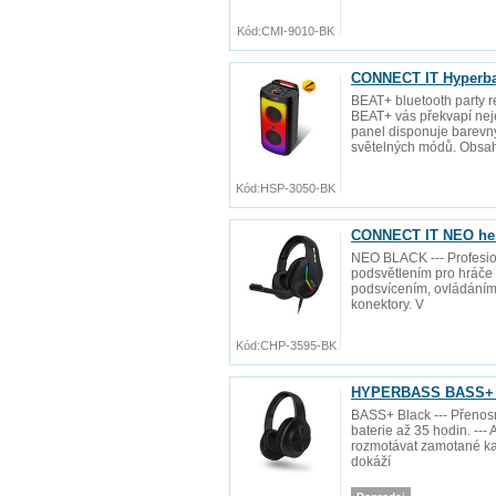
Kód:
CMI-9010-BK
CONNECT IT Hyperba
BEAT+ bluetooth party 
BEAT+ vás překvapí neje
panel disponuje barevn
světelných módů. Obsa
Kód:
HSP-3050-BK
CONNECT IT NEO her
NEO BLACK --- Profesio
podsvětlením pro hráče
podsvícením, ovládáním
konektory. V
Kód:
CHP-3595-BK
HYPERBASS BASS+ be
BASS+ Black --- Přenos
baterie až 35 hodin. ---
rozmotávat zamotané kab
dokáží