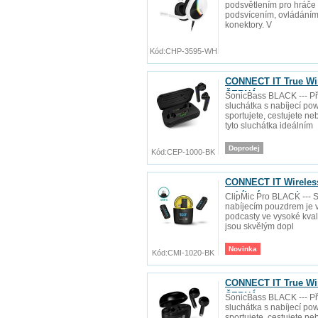
podsvětlením pro hráče
podsvícením, ovládáním
konektory. V
Kód:
CHP-3595-WH
CONNECT IT True Wir
ČERNÁ
SonicBass BLACK --- Př
sluchátka s nabíjecí p
sportujete, cestujete n
tyto sluchátka ideálním
Doprodej
Kód:
CEP-1000-BK
CONNECT IT Wireless 
nabíjecím pouzdre
ClipMic Pro BLACK --- S
nabíjecím pouzdrem je 
podcasty ve vysoké kval
jsou skvělým dopl
Novinka
Kód:
CMI-1020-BK
CONNECT IT True Wir
ČERNÁ
SonicBass BLACK --- Př
sluchátka s nabíjecí p
sportujete, cestujete n