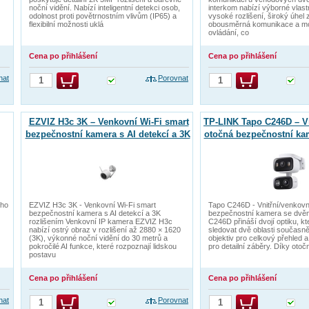
noční vidění. Nabízí inteligentní detekci osob,
interkom nabízí výborné vlastn
odolnost proti povětrnostním vlivům (IP65) a
vysoké rozlišení, široký úhel 
flexibilní možnosti uklá
obousměrná komunikace a mo
ovládání, co
Cena po přihlášení
Cena po přihlášení
nat
Porovnat
EZVIZ H3c 3K – Venkovní Wi-Fi smart
TP-LINK Tapo C246D – Vn
bezpečnostní kamera s AI detekcí a 3K
otočná bezpečnostní ka
rozlišením
objektivy
ého
EZVIZ H3c 3K - Venkovní Wi-Fi smart
Tapo C246D - Vnitřní/venkovn
bezpečnostní kamera s AI detekcí a 3K
bezpečnostní kamera se dvěm
rozlišením Venkovní IP kamera EZVIZ H3c
C246D přináší dvojí optiku, 
nabízí ostrý obraz v rozlišení až 2880 × 1620
sledovat dvě oblasti současně
(3K), výkonné noční vidění do 30 metrů a
objektiv pro celkový přehled 
pokročilé AI funkce, které rozpoznají lidskou
pro detailní záběry. Díky oto
postavu
Cena po přihlášení
Cena po přihlášení
nat
Porovnat