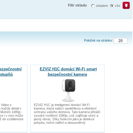
Filtr skladu
skladem
vše
Položek na stránku:
ezpečnostní
EZVIZ H1C domácí Wi-Fi smart
 stupňů
bezpečnostní kamera
- Video s
EZVIZ H1C je inteligentní domácí Wi-Fi
 každý detail v
kamera, která nabízí spolehlivou a efektivní
zlišením 1080p -
ochranu vašeho domova. Tato kamera přináší
ce i v noci může
vysoké rozlišení 1080p, což zajišťuje ostrý a
 do vzdálenosti
jasný obraz. Díky funkcím jako je detekce
pohybu, noční vidění a obousměrný