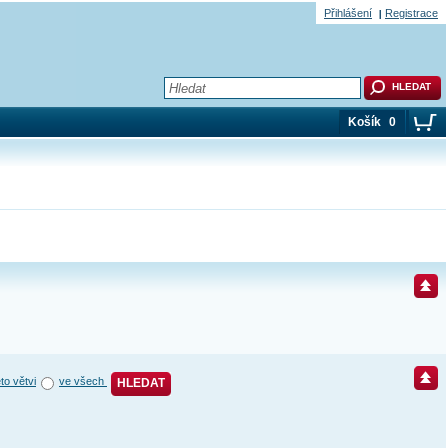
Přihlášení
Registrace
Košík
0
éto větvi
ve všech
HLEDAT