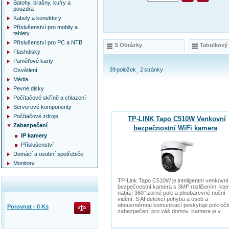
Batohy, brašny, kufry a
pouzdra
Kabely a konektory
Příslušenství pro mobily a
tablety
Příslušenství pro PC a NTB
S Obrázky
Tabulkový
Flashdisky
Paměťové karty
39
položek
2
stránky
Osvětlení
Média
Pevné disky
Počítačové skříně a chlazení
Serverové komponenty
Počítačové zdroje
TP-LINK Tapo C510W Venkovní
Zabezpečení
bezpečnostní WiFi kamera
IP kamery
Příslušenství
Domácí a osobní spotřebiče
Monitory
TP-Link Tapo C510W je inteligentní venkovní
bezpečnostní kamera s 3MP rozlišením, kte
nabízí 360° zorné pole a plnobarevné noční
vidění. S AI detekcí pohybu a osob a
obousměrnou komunikací poskytuje pokročil
Porovnat -
0
Ks
zabezpečení pro váš domov. Kamera je v