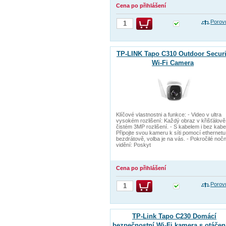
Cena po přihlášení
Porov
TP-LINK Tapo C310 Outdoor Securi
Wi-Fi Camera
Klíčové vlastnostni a funkce: - Video v ultra
vysokém rozlišení: Každý obraz v křišťálově
čistém 3MP rozlišení. - S kabelem i bez kabe
Připojte svou kameru k síti pomocí ethernetu 
bezdrátově, volba je na vás. - Pokročilé nočn
vidění: Poskyt
Cena po přihlášení
Porov
TP-Link Tapo C230 Domácí
bezpečnostní Wi-Fi kamera s otáče