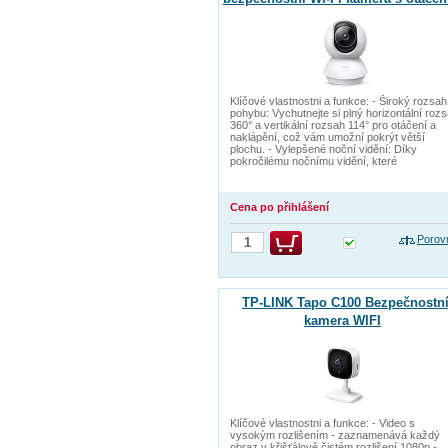
Klíčové vlastnostni a funkce: - Široký rozsah
pohybu: Vychutnejte si plný horizontální roz
360° a vertikální rozsah 114° pro otáčení a
naklápění, což vám umožní pokrýt větší
plochu. - Vylepšené noční vidění: Díky
pokročilému nočnímu vidění, které
Cena po přihlášení
Porov
TP-LINK Tapo C100 Bezpečnostn
kamera WIFI
Klíčové vlastnostni a funkce: - Video s
vysokým rozlišením - zaznamenává každý
obraz v křišťálově čistém rozlišení 1080p -