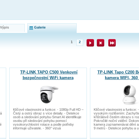
 Výpis
Galerie
1
2
TP-LINK TAPO C500 Venkovní
TP-LINK Tapo C200 B
bezpečnostní WiFi kamera
kamera WIFI, 360
Klíčové vlastnostni a funkce: - 1080p Full HD –
Klíčové vlastnostni a funkce: 
rá
Čistý a ostrý obraz s více detaily. - Detekce
vysokým rozlišením: Zachyťte
osob a sledování pohybu-Smart AI identifikuje
křišťálově čistém obrazu s ro
osobu při sledování pohybu pomocí
Pokročilé noční vidění: Dokon
é
vysokorychlostní rotace a podle potřeby
kamera zaznamenávat dění až
informuje uživatele. - 360° vizuá
9 metrů - Detekce pohybu a u