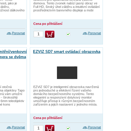
osti, jako je
domova. Tento zvonek nabízí jasný obraz ve
záběru,
Full HD, široký úhel záběru a intuitivní ovládání
žnost dálkového
prostřednictvím barevného displeje a mobi
Cena po přihlášení
Porovnat
Porovnat
itřní/venkovní
EZVIZ SD7 smart ovládací obrazovka
mera se dvěma
í otočná
EZVIZ SD7 je inteligentní obrazovka navržená
a objektivy Tapo
pro jednoduché a efektivní řízení vašeho
která vám umožní
domácího bezpečnostního systému. Tento
 - širokoúhlý
elegantní a responzivní dotykový monitor
a 6mm teleobjektiv
umožňuje přístup k různým bezpečnostním
čné kons
zařízením a jejich nastavení z jednoho místa.
Cena po přihlášení
Porovnat
Porovnat