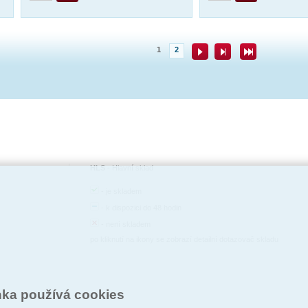
1
2
HLS
-
Hlavní sklad
-
je skladem
-
k dispozici do 48 hodin
-
není skladem
po kliknutí na ikony se zobrazí detailní dotazovač skladu
nka používá cookies