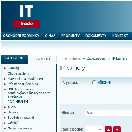
OBCHODNÍ PODMÍNKY
O NÁS
PRODUKTY
DOKUMENTY
KONTAKT
KATEGORIE
Hlavní strana
Zabezpečení
IP kamery
VÝROBCI
IP kamery
Gaming
Chytré prsteny
Klávesnice a myši (sety)
Výrobci:
VŠICHNI
Příslušenství do auta
USB huby, čtečky
paměťových a čipových karet
a redukce
FOR HEALTH
Audio
Držáky
Hledat:
Spotřební materiál
Čištění
Nabíjení & napájení
Řadit podle: