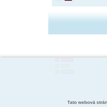
N
Novinka
A
Akce
D
Doprodej
Tato webová strá