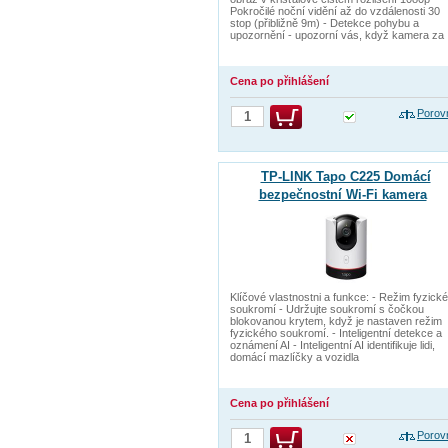
Pokročilé noční vidění až do vzdálenosti 30
stop (přibližně 9m) - Detekce pohybu a
upozornění - upozorní vás, když kamera za
Cena po přihlášení
Porov
TP-LINK Tapo C225 Domácí
bezpečnostní Wi-Fi kamera
Klíčové vlastnostni a funkce: - Režim fyzick
soukromí - Udržujte soukromí s čočkou
blokovanou krytem, když je nastaven režim
fyzického soukromí. - Inteligentní detekce a
oznámení AI - Inteligentní AI identifikuje lidi,
domácí mazlíčky a vozidla
Cena po přihlášení
Porov