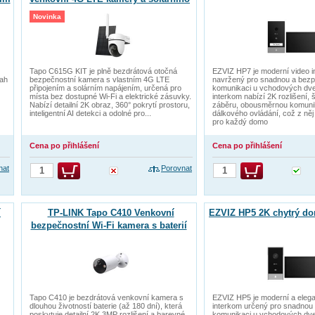
panelu
Novinka
Tapo C615G KIT je plně bezdrátová otočná
EZVIZ HP7 je moderní video 
sah
bezpečnostní kamera s vlastním 4G LTE
navržený pro snadnou a bez
připojením a solárním napájením, určená pro
komunikaci u vchodových dve
místa bez dostupné Wi-Fi a elektrické zásuvky.
interkom nabízí 2K rozlišení, 
Nabízí detailní 2K obraz, 360° pokrytí prostoru,
záběru, obousměrnou komuni
inteligentní AI detekci a odolné pro...
dálkového ovládání, což z něj 
pro každý domo
Cena po přihlášení
Cena po přihlášení
nat
Porovnat
í
TP-LINK Tapo C410 Venkovní
EZVIZ HP5 2K chytrý do
bezpečnostní Wi-Fi kamera s baterií
Tapo C410 je bezdrátová venkovní kamera s
EZVIZ HP5 je moderní a elega
dlouhou životností baterie (až 180 dní), která
interkom určený pro snadnou
poskytuje detailní 2K 3MP rozlišení a barevné
komunikaci u vchodových dve