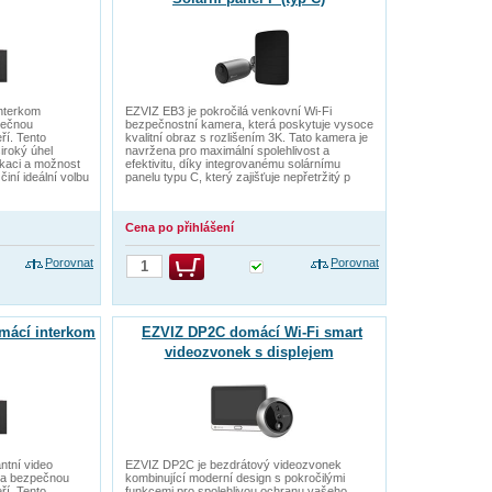
interkom
EZVIZ EB3 je pokročilá venkovní Wi-Fi
pečnou
bezpečnostní kamera, která poskytuje vysoce
ří. Tento
kvalitní obraz s rozlišením 3K. Tato kamera je
široký úhel
navržena pro maximální spolehlivost a
kaci a možnost
efektivitu, díky integrovanému solárnímu
činí ideální volbu
panelu typu C, který zajišťuje nepřetržitý p
Cena po přihlášení
Porovnat
Porovnat
mácí interkom
EZVIZ DP2C domácí Wi-Fi smart
videozvonek s displejem
ntní video
EZVIZ DP2C je bezdrátový videozvonek
 a bezpečnou
kombinující moderní design s pokročilými
ří. Tento
funkcemi pro spolehlivou ochranu vašeho