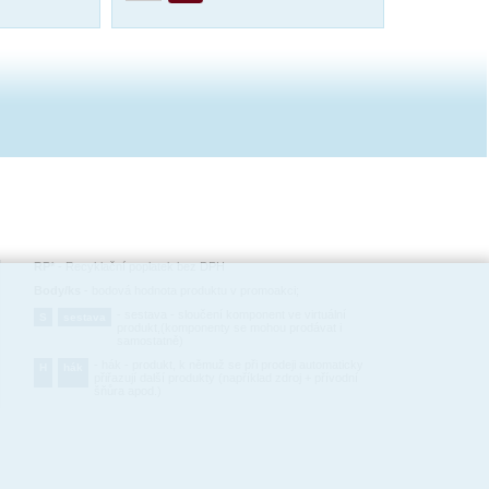
RP*
-
Recyklační poplatek bez DPH
Body/ks
-
bodová hodnota produktu v promoakci;
-
sestava - sloučení komponent ve virtuální
S
sestava
produkt,(komponenty se mohou prodávat i
samostatně)
-
hák - produkt, k němuž se při prodeji automaticky
H
hák
přiřazují další produkty (například zdroj + přívodní
šňůra apod.)