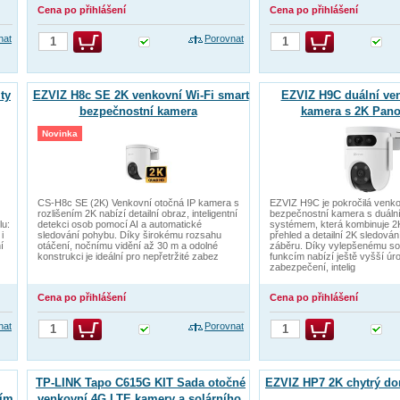
Cena po přihlášení
Cena po přihlášení
nat
Porovnat
ty
EZVIZ H8c SE 2K venkovní Wi-Fi smart
EZVIZ H9C duální ven
bezpečnostní kamera
kamera s 2K Pano
Novinka
CS-H8c SE (2K) Venkovní otočná IP kamera s
EZVIZ H9C je pokročilá venk
rozlišením 2K nabízí detailní obraz, inteligentní
bezpečnostní kamera s duál
lu:
detekci osob pomocí AI a automatické
systémem, která kombinuje 2
i
sledování pohybu. Díky širokému rozsahu
přehled a detailní 2K sledová
í
otáčení, nočnímu vidění až 30 m a odolné
záběru. Díky vylepšenému so
konstrukci je ideální pro nepřetržité zabez
funkcím nabízí ještě vyšší úr
zabezpečení, intelig
Cena po přihlášení
Cena po přihlášení
nat
Porovnat
TP-LINK Tapo C615G KIT Sada otočné
EZVIZ HP7 2K chytrý do
ním
venkovní 4G LTE kamery a solárního