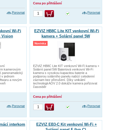
Cena po přihlášení
Porovnat
Porovnat
kovní Wi-Fi
EZVIZ HB8C Lite KIT venkovní Wi-Fi
 Vision
kamera + Solární panel 5W
Novinka
ovní
EZVIZ HB8C Lite KIT venkovní Wi-Fi kamera +
ním kamerovým
Solární panel 5W Bateriová venkovní Wi-Fi
K panoramatický
kamera s vysokou kapacitou baterie a
ní v jednom
podporou solárního panelu nabízí celodenní
ftwaru a novým
záznam bez přerušení. Díky unikátní
oveň
technologii AOV 2.0 dokáže kamera pořizovat
časosběr
Cena po přihlášení
Porovnat
Porovnat
mácí interkom
EZVIZ EB3-C Kit venkovní Wi-Fi +
Solární panel F (typ C)