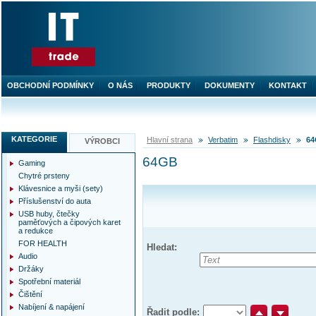
OBCHODNÍ PODMÍNKY
O NÁS
PRODUKTY
DOKUMENTY
KONTAKT
KATEGORIE
Hlavní strana
Verbatim
Flashdisky
6
VÝROBCI
64GB
Gaming
Chytré prsteny
Klávesnice a myši (sety)
Příslušenství do auta
USB huby, čtečky
paměťových a čipových karet
a redukce
FOR HEALTH
Hledat:
Audio
Držáky
Spotřební materiál
Čištění
Nabíjení & napájení
Řadit podle: