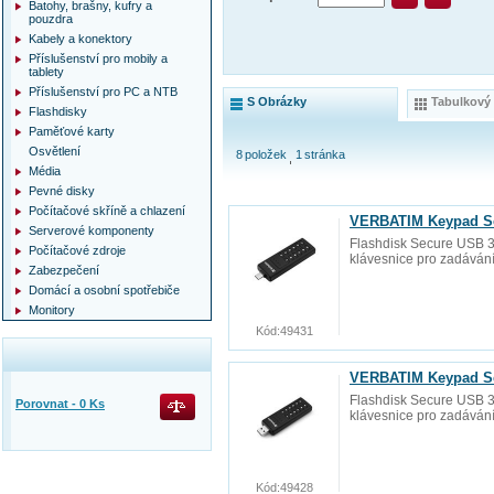
Batohy, brašny, kufry a
pouzdra
Kabely a konektory
Příslušenství pro mobily a
tablety
Příslušenství pro PC a NTB
S Obrázky
Tabulkový
Flashdisky
Paměťové karty
Osvětlení
8
položek
1
stránka
Média
Pevné disky
Počítačové skříně a chlazení
VERBATIM Keypad Se
Serverové komponenty
Flashdisk Secure USB 3
Počítačové zdroje
klávesnice pro zadávání
Zabezpečení
Domácí a osobní spotřebiče
Monitory
Kód:
49431
VERBATIM Keypad Se
Flashdisk Secure USB 3
Porovnat -
0
Ks
klávesnice pro zadávání
Kód:
49428