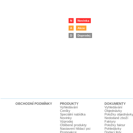
N
Novinka
A
Akce
D
Doprodej
OBCHODNÍ PODMÍNKY
PRODUKTY
DOKUMENTY
Vyhledávání
Vyhledávání
Ceníky
Objednávky
Speciální nabídka
Položky objednávk
Novinky
Nedodané zboží
Výprodej
Faktury
Oblíbené produkty
Položky faktur
Nastavení hlídací psi
Pohledávky
Promoakce
Dodací listy