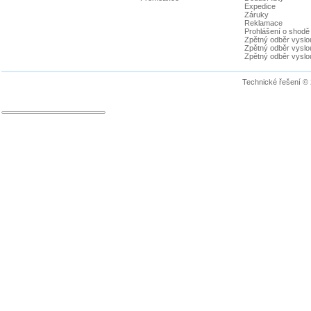
Expedice
Záruky
Reklamace
Prohlášení o shodě
Zpětný odběr vyslou
Zpětný odběr vyslouž
Zpětný odběr vyslou
Technické řešení ©