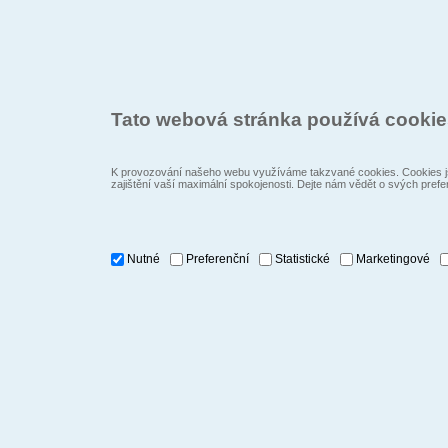
Tato webová stránka používá cooki
K provozování našeho webu využíváme takzvané cookies. Cookies js
zajištění vaší maximální spokojenosti. Dejte nám vědět o svých prefe
Nutné
Preferenční
Statistické
Marketingové