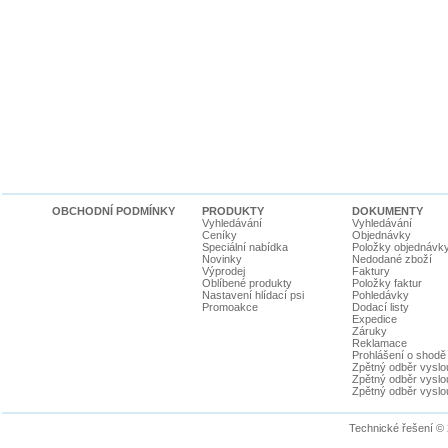
OBCHODNÍ PODMÍNKY
PRODUKTY
DOKUMENTY
Vyhledávání
Vyhledávání
Ceníky
Objednávky
Speciální nabídka
Položky objednávk
Novinky
Nedodané zboží
Výprodej
Faktury
Oblíbené produkty
Položky faktur
Nastavení hlídací psi
Pohledávky
Promoakce
Dodací listy
Expedice
Záruky
Reklamace
Prohlášení o shodě
Zpětný odběr vyslou
Zpětný odběr vyslouž
Zpětný odběr vyslou
Technické řešení ©