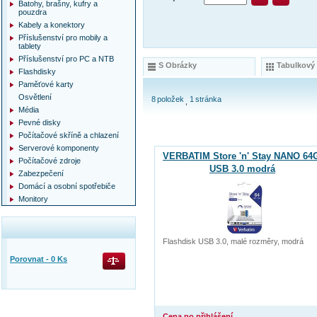
Batohy, brašny, kufry a
pouzdra
Kabely a konektory
Příslušenství pro mobily a
tablety
Příslušenství pro PC a NTB
S Obrázky
Tabulkový
Flashdisky
Paměťové karty
Osvětlení
8
položek
1
stránka
Média
Pevné disky
Počítačové skříně a chlazení
Serverové komponenty
VERBATIM Store 'n' Stay NANO 64
Počítačové zdroje
USB 3.0 modrá
Zabezpečení
Domácí a osobní spotřebiče
Monitory
Flashdisk USB 3.0, malé rozměry, modrá
Porovnat -
0
Ks
Cena po přihlášení