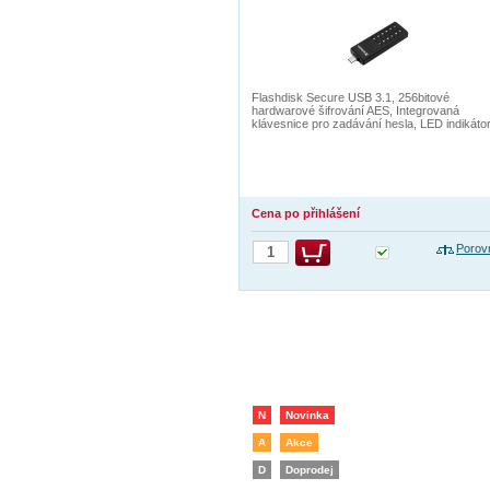
Flashdisk Secure USB 3.1, 256bitové
hardwarové šifrování AES, Integrovaná
klávesnice pro zadávání hesla, LED indikáto
Cena po přihlášení
Porov
N
Novinka
A
Akce
D
Doprodej