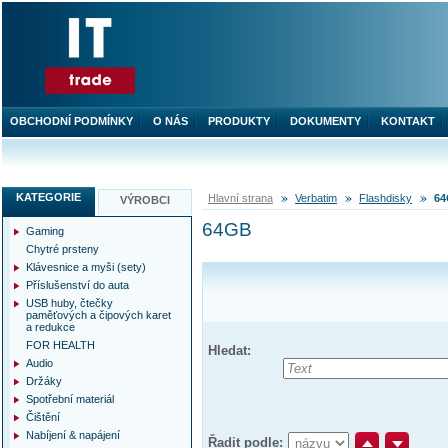
OBCHODNÍ PODMÍNKY
O NÁS
PRODUKTY
DOKUMENTY
KONTAKT
KATEGORIE
Hlavní strana
Verbatim
Flashdisky
6
VÝROBCI
64GB
Gaming
Chytré prsteny
Klávesnice a myši (sety)
Příslušenství do auta
USB huby, čtečky
paměťových a čipových karet
a redukce
FOR HEALTH
Hledat:
Audio
Držáky
Spotřební materiál
Čištění
Nabíjení & napájení
Řadit podle: