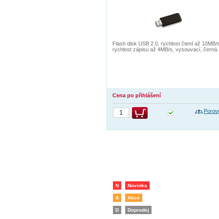
Flash disk USB 2.0, rychlost čtení až 10MB/
rychlost zápisu až 4MB/s, vysouvací, černá.
Cena po přihlášení
Porov
N
Novinka
A
Akce
D
Doprodej