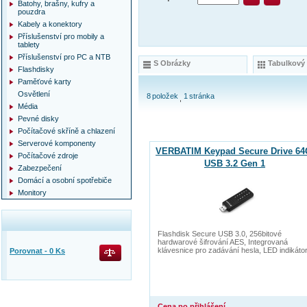
Batohy, brašny, kufry a
pouzdra
Kabely a konektory
Příslušenství pro mobily a
tablety
Příslušenství pro PC a NTB
S Obrázky
Tabulkový
Flashdisky
Paměťové karty
Osvětlení
8
položek
1
stránka
Média
Pevné disky
Počítačové skříně a chlazení
Serverové komponenty
VERBATIM Keypad Secure Drive 6
Počítačové zdroje
USB 3.2 Gen 1
Zabezpečení
Domácí a osobní spotřebiče
Monitory
Flashdisk Secure USB 3.0, 256bitové
hardwarové šifrování AES, Integrovaná
klávesnice pro zadávání hesla, LED indikáto
Porovnat -
0
Ks
Cena po přihlášení