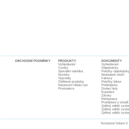
OBCHODNÍ PODMÍNKY
PRODUKTY
DOKUMENTY
Vyhledávání
Vyhledávání
Ceníky
Objednávky
Speciální nabídka
Položky objednávk
Novinky
Nedodané zboží
Výprodej
Faktury
Oblíbené produkty
Položky faktur
Nastavení hlídací psi
Pohledávky
Promoakce
Dodací listy
Expedice
Záruky
Reklamace
Prohlášení o shodě
Zpětný odběr vyslou
Zpětný odběr vyslouž
Zpětný odběr vyslou
Technické řešení ©