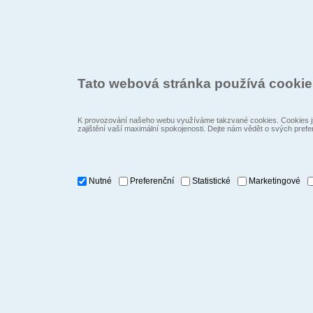
Tato webová stránka používá cooki
K provozování našeho webu využíváme takzvané cookies. Cookies js
zajištění vaší maximální spokojenosti. Dejte nám vědět o svých prefe
Nutné
Preferenční
Statistické
Marketingové