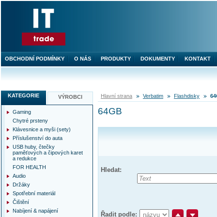
OBCHODNÍ PODMÍNKY
O NÁS
PRODUKTY
DOKUMENTY
KONTAKT
KATEGORIE
Hlavní strana
Verbatim
Flashdisky
6
VÝROBCI
64GB
Gaming
Chytré prsteny
Klávesnice a myši (sety)
Příslušenství do auta
USB huby, čtečky
paměťových a čipových karet
a redukce
FOR HEALTH
Hledat:
Audio
Držáky
Spotřební materiál
Čištění
Nabíjení & napájení
Řadit podle: