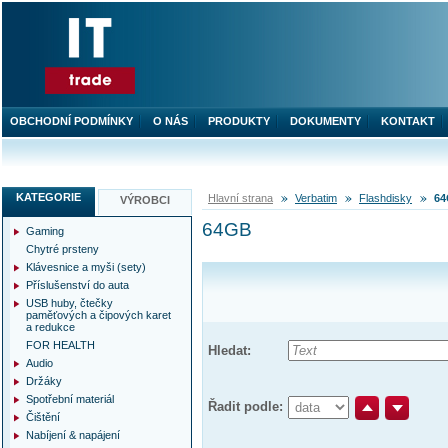
OBCHODNÍ PODMÍNKY
O NÁS
PRODUKTY
DOKUMENTY
KONTAKT
KATEGORIE
Hlavní strana
Verbatim
Flashdisky
6
VÝROBCI
64GB
Gaming
Chytré prsteny
Klávesnice a myši (sety)
Příslušenství do auta
USB huby, čtečky
paměťových a čipových karet
a redukce
FOR HEALTH
Hledat:
Audio
Držáky
Spotřební materiál
Řadit podle:
Čištění
Nabíjení & napájení