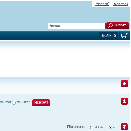
Přihlášení
Registrace
Košík
0
éto větvi
ve všech
HLEDAT
Filtr skladu
skladem
vše