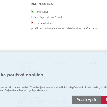
HLS
-
Hlavní sklad
-
je skladem
-
k dispozici do 48 hodin
-
není skladem
po kliknutí na ikony se zobrazí detailní dotazovač skladu
DOKUMENTY
KONTAKT
KOŠÍK
Vyhledávání
Objednávky
ka
Položky objednávky
nka používá cookies
Nedodané zboží
Faktury
kty
Položky faktur
cí psi
Pohledávky
Dodací listy
váme takzvané cookies. Cookies jsou soubory sloužící k přizpůsobení obsahu webu, k měře
Expedice
osti. Dejte nám vědět o svých preferencích.
Záruky
Reklamace
Prohlášení o shodě
Povolit výběr
Zpětný odběr vysloužilých elektrozaŕízení
Zpětný odběr vysloužilých elektrozařízení / baterií
Zpětný odběr vysloužilých baterií / akumulátorů