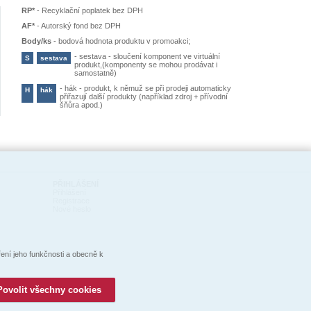
RP*
-
Recyklační poplatek bez DPH
AF*
-
Autorský fond bez DPH
Body/ks
-
bodová hodnota produktu v promoakci;
-
sestava - sloučení komponent ve virtuální
S
sestava
produkt,(komponenty se mohou prodávat i
samostatně)
-
hák - produkt, k němuž se při prodeji automaticky
H
hák
přiřazují další produkty (například zdroj + přívodní
šňůra apod.)
PŘIHLÁŠENÍ
Přihlášení
Registrace
Nové heslo
ní jeho funkčnosti a obecně k
Povolit všechny cookies