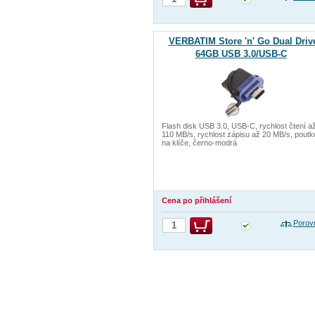
VERBATIM Store 'n' Go Dual Driv
64GB USB 3.0/USB-C
Flash disk USB 3.0, USB-C, rychlost čtení a
110 MB/s, rychlost zápisu až 20 MB/s, poutk
na klíče, černo-modrá
Cena po přihlášení
Porov