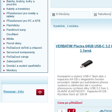
Batohy, brašny, kufry a
pouzdra
Kabely a konektory
Příslušenství pro mobily a
S Obrázky
Tabulkový
tablety
Příslušenství pro PC a NTB
Flashdisky
8
položek
1
stránka
Paměťové karty
Osvětlení
Média
Pevné disky
VERBATIM Plectra 64GB USB-C 3.2 
Počítačové skříně a chlazení
1 černá
Serverové komponenty
Počítačové zdroje
Zabezpečení
Domácí a osobní spotřebiče
Monitory
Kompaktní a stylový USB-C flash disk s
kapacitou 64 GB v elegantním černém
provedení. Ideální pro každodenní přenos
souborů a zálohování dat s vysokou
přenosovou rychlostí díky USB 3.2 Gen 1.
HLAVNÍ VLASTNOSTI - Kapacita 64 GB -
Porovnat -
0
Ks
Rychlost čtení až 100 M
Cena po přihlášení
Porov