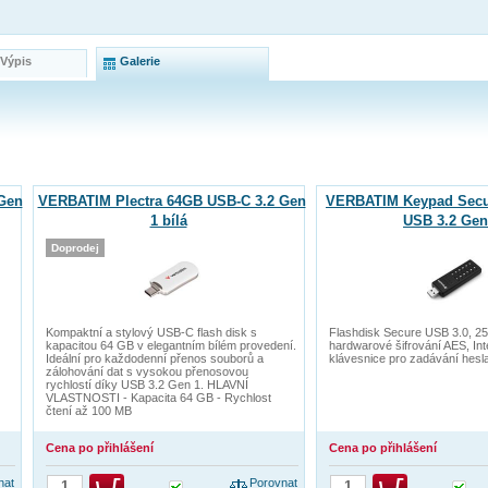
 Výpis
Galerie
Gen
VERBATIM Plectra 64GB USB-C 3.2 Gen
VERBATIM Keypad Secu
1 bílá
USB 3.2 Gen
Doprodej
Kompaktní a stylový USB-C flash disk s
Flashdisk Secure USB 3.0, 25
kapacitou 64 GB v elegantním bílém provedení.
hardwarové šifrování AES, In
Ideální pro každodenní přenos souborů a
klávesnice pro zadávání hesla
zálohování dat s vysokou přenosovou
rychlostí díky USB 3.2 Gen 1. HLAVNÍ
VLASTNOSTI - Kapacita 64 GB - Rychlost
čtení až 100 MB
Cena po přihlášení
Cena po přihlášení
nat
Porovnat