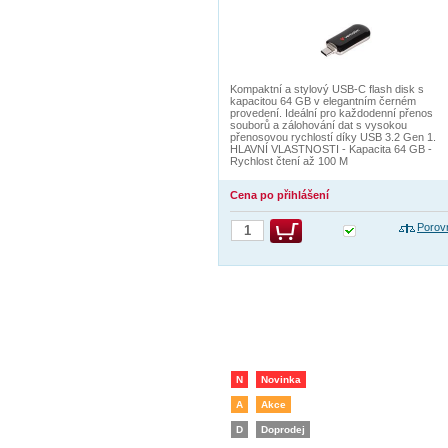
Kompaktní a stylový USB-C flash disk s
kapacitou 64 GB v elegantním černém
provedení. Ideální pro každodenní přenos
souborů a zálohování dat s vysokou
přenosovou rychlostí díky USB 3.2 Gen 1.
HLAVNÍ VLASTNOSTI - Kapacita 64 GB -
Rychlost čtení až 100 M
Cena po přihlášení
Porov
N
Novinka
A
Akce
D
Doprodej