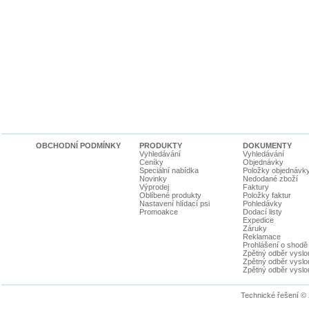
OBCHODNÍ PODMÍNKY
PRODUKTY
DOKUMENTY
Vyhledávání
Vyhledávání
Ceníky
Objednávky
Speciální nabídka
Položky objednávk
Novinky
Nedodané zboží
Výprodej
Faktury
Oblíbené produkty
Položky faktur
Nastavení hlídací psi
Pohledávky
Promoakce
Dodací listy
Expedice
Záruky
Reklamace
Prohlášení o shodě
Zpětný odběr vyslou
Zpětný odběr vyslouž
Zpětný odběr vyslou
Technické řešení ©