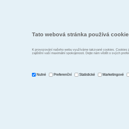
Tato webová stránka používá cooki
K provozování našeho webu využíváme takzvané cookies. Cookies js
zajištění vaší maximální spokojenosti. Dejte nám vědět o svých prefe
Nutné
Preferenční
Statistické
Marketingové