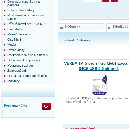
Batohy, brašny, kufry a
pouzdra
Kabely a konektory
Příslušenství pro mobily a
tablety
Příslušenství pro PC a NTB
S Obrázky
Tabulkový
Flashdisky
Paměťové karty
Osvětlení
8
položek
1
stránka
Média
Pevné disky
Počítačové skříně a chlazení
Serverové komponenty
VERBATIM Store 'n' Go Metal Execu
Počítačové zdroje
64GB USB 2.0 stříbrná
Zabezpečení
Domácí a osobní spotřebiče
Monitory
Flashdisk USB 2.0, vodotěsné a prachotěsn
kovové tělo, stříbrná
Porovnat -
0
Ks
Cena po přihlášení