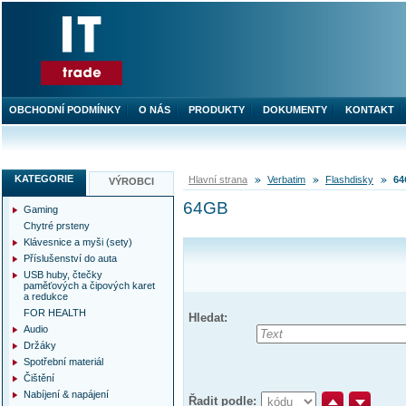
OBCHODNÍ PODMÍNKY
O NÁS
PRODUKTY
DOKUMENTY
KONTAKT
KATEGORIE
Hlavní strana
Verbatim
Flashdisky
6
VÝROBCI
64GB
Gaming
Chytré prsteny
Klávesnice a myši (sety)
Příslušenství do auta
USB huby, čtečky
paměťových a čipových karet
a redukce
FOR HEALTH
Hledat:
Audio
Držáky
Spotřební materiál
Čištění
Nabíjení & napájení
Řadit podle: