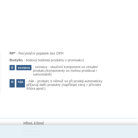
RP*
-
Recyklační poplatek bez DPH
Body/ks
-
bodová hodnota produktu v promoakci;
-
sestava - sloučení komponent ve virtuální
S
sestava
produkt,(komponenty se mohou prodávat i
samostatně)
-
hák - produkt, k němuž se při prodeji automaticky
H
hák
přiřazují další produkty (například zdroj + přívodní
šňůra apod.)
PŘIHLÁŠENÍ
Přihlášení
Registrace
Nové heslo