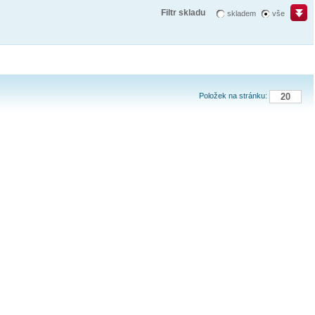
Filtr skladu
skladem
vše
Položek na stránku: