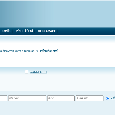
KOŠÍK
PŘIHLÁŠENÍ
REKLAMACE
a čipových karet a redukce
Příslušenství
CONNECT IT
v t