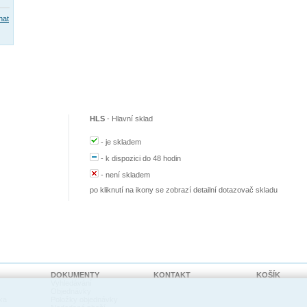
nat
HLS
-
Hlavní sklad
-
je skladem
-
k dispozici do 48 hodin
-
není skladem
po kliknutí na ikony se zobrazí detailní dotazovač skladu
DOKUMENTY
KONTAKT
KOŠÍK
Vyhledávání
Objednávky
ka
Položky objednávky