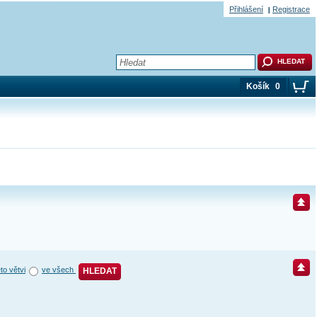
Přihlášení
Registrace
Košík
0
éto větvi
ve všech
HLEDAT