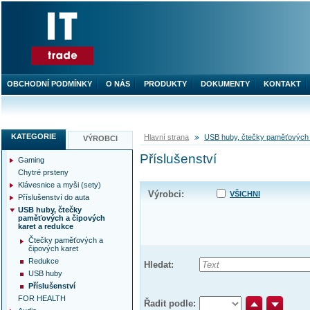
OBCHODNÍ PODMÍNKY
O NÁS
PRODUKTY
DOKUMENTY
KONTAKT
KATEGORIE
Hlavní strana
USB huby, čtečky paměťových 
VÝROBCI
Příslušenství
Gaming
Chytré prsteny
Klávesnice a myši (sety)
Výrobci:
VŠICHNI
Příslušenství do auta
USB huby, čtečky
paměťových a čipových
karet a redukce
Čtečky paměťových a
čipových karet
Redukce
Hledat:
USB huby
Příslušenství
FOR HEALTH
Řadit podle: