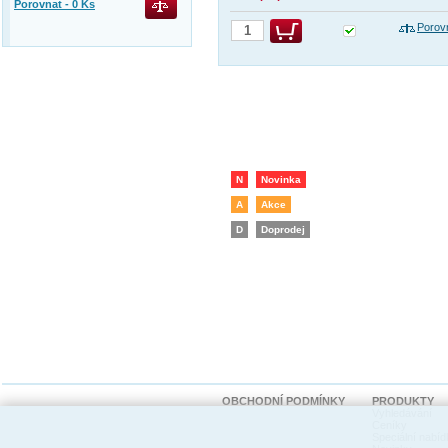
Porovnat -
0
Ks
Porov
N
Novinka
A
Akce
D
Doprodej
OBCHODNÍ PODMÍNKY
PRODUKTY
Vyhledávání
Ceníky
Speciální nabíd