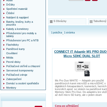
Audio
Držáky
Spotřební materiál
Čištění
Nabíjení & napájení
S Obrázky
Tabulkový
Batohy, brašny, kufry a
pouzdra
Kabely a konektory
1
položka
1
stránka
Příslušenství pro mobily a
tablety
Příslušenství pro PC a NTB
Flashdisky
Paměťové karty
CONNECT IT Adaptér MS PRO DUO
Osvětlení
Micro SDHC DUAL SLOT
Média
Pevné disky
Počítačové skříně a chlazení
Serverové komponenty
Počítačové zdroje
Zabezpečení
Ms Pro Duo WHITE --- Adaptér pro použití
Domácí a osobní spotřebiče
paměťových karet microSD a microSDHC v
digitálních fotoaparátech, kamerách, herních
Monitory
konzolích apod. se slotem na paměťové kart
Memory Stick Pro Duo. Do adaptéru lze vloži
až dvě micro SD karty, ale v jeden okam
Cena po přihlášení