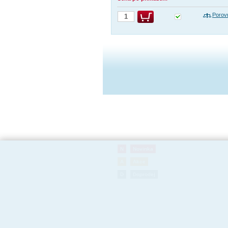
Porov
N
Novinka
A
Akce
D
Doprodej