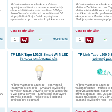
s
Klíčové vlastnostni a funkce: - Video s
Klíčové vlastnostni a funkce: -
vysokým rozlišením - zaznamenává každý
Matter – Začleňte zařízení Tap
é
obraz v křišťálově čistém rozlišení 1080p -
Matter a také další koncové p
,
Pokročilé noční vidění až do vzdálenosti 30
certifikací do svého preferov
stop (přibližně 9m) - Detekce pohybu a
ekosystému. - Monitorování s
upozornění - upozorní vás, když kamera za
Sleduje spotřebu energie přip
Cena po přihlášení
Cena po přihlášení
nat
Porovnat
TP-LINK Tapo L510E Smart Wi-fi LED
TP-Link Tapo L900-5
žárovka stmívatelná bílá
světelný pás
Klíčové vlastnostni a funkce: - Stmívatelná
Klíčové vlastnostni a funkce: -
(nastavení s lehkostí) – Ovládání osvětlení je
vašich představ – Můžete jej 
i
ve vašich rukách, vytvořte perfektní atmosféru
chytrým asistentem, hubem nebo
100
u vás doma, kdykoli. - Stmívatelná (nastavení
přímo k aplikaci Tapo. Ovládej
pro vaše pohodlí) – Našli jste své oblíbené
pásek způsobem, který vám v
osvětlení pro sledování
Tlumené osvětlení v noci – Sv
Cena po přihlášení
Cena po přihlášení