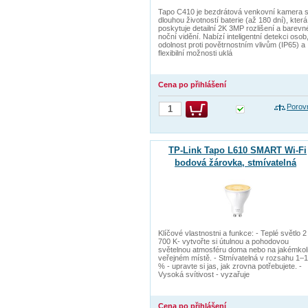
Tapo C410 je bezdrátová venkovní kamera 
dlouhou životností baterie (až 180 dní), která
poskytuje detailní 2K 3MP rozlišení a barevn
noční vidění. Nabízí inteligentní detekci osob
odolnost proti povětrnostním vlivům (IP65) a
flexibilní možnosti uklá
Cena po přihlášení
Porov
TP-Link Tapo L610 SMART Wi-Fi
bodová žárovka, stmívatelná
Klíčové vlastnostni a funkce: - Teplé světlo 2
700 K- vytvořte si útulnou a pohodovou
světelnou atmosféru doma nebo na jakémkol
veřejném místě. - Stmívatelná v rozsahu 1–
% - upravte si jas, jak zrovna potřebujete. -
Vysoká svítivost - vyzařuje
Cena po přihlášení