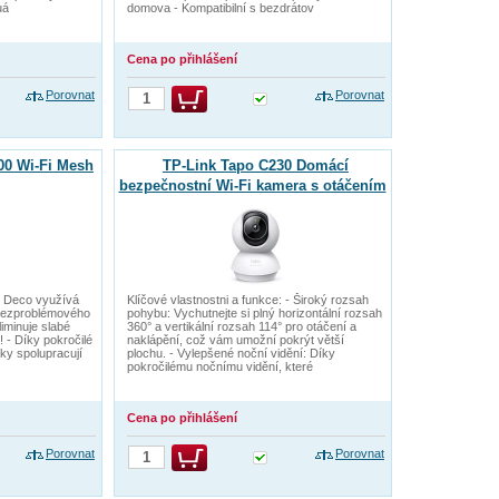
uá
domova - Kompatibilní s bezdrátov
Cena po přihlášení
Porovnat
Porovnat
00 Wi-Fi Mesh
TP-Link Tapo C230 Domácí
bezpečnostní Wi-Fi kamera s otáčením
 - Deco využívá
Klíčové vlastnostni a funkce: - Široký rozsah
bezproblémového
pohybu: Vychutnejte si plný horizontální rozsah
liminuje slabé
360° a vertikální rozsah 114° pro otáčení a
! - Díky pokročilé
naklápění, což vám umožní pokrýt větší
tky spolupracují
plochu. - Vylepšené noční vidění: Díky
pokročilému nočnímu vidění, které
Cena po přihlášení
Porovnat
Porovnat