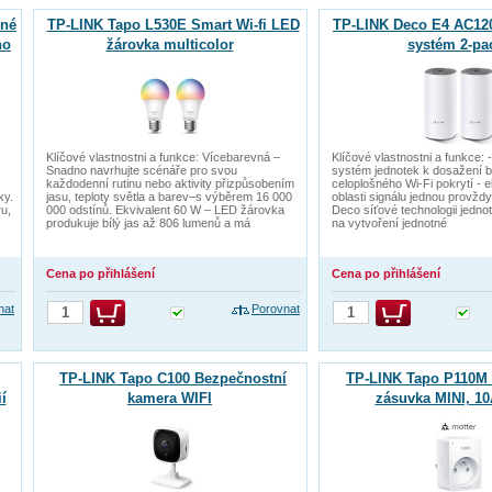
čné
TP-LINK Tapo L530E Smart Wi-fi LED
TP-LINK Deco E4 AC12
ho
žárovka multicolor
systém 2-pa
Klíčové vlastnostni a funkce: Vícebarevná –
Klíčové vlastnostni a funkce:
Snadno navrhujte scénáře pro svou
systém jednotek k dosažení 
každodenní rutinu nebo aktivity přizpůsobením
celoplošného Wi-Fi pokrytí - e
ky.
jasu, teploty světla a barev–s výběrem 16 000
oblasti signálu jednou provždy
ru,
000 odstínů. Ekvivalent 60 W – LED žárovka
Deco síťové technologii jedno
produkuje bílý jas až 806 lumenů a má
na vytvoření jednotné
Cena po přihlášení
Cena po přihlášení
nat
Porovnat
TP-LINK Tapo C100 Bezpečnostní
TP-LINK Tapo P110M 
í
kamera WIFI
zásuvka MINI, 1