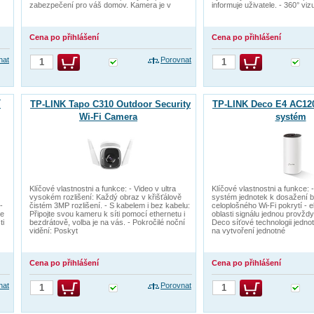
zabezpečení pro váš domov. Kamera je v
informuje uživatele. - 360° viz
Cena po přihlášení
Cena po přihlášení
nat
Porovnat
í
TP-LINK Tapo C310 Outdoor Security
TP-LINK Deco E4 AC12
Wi-Fi Camera
systém
Klíčové vlastnostni a funkce: - Video v ultra
Klíčové vlastnostni a funkce:
vysokém rozlišení: Každý obraz v křišťálově
systém jednotek k dosažení 
-
čistém 3MP rozlišení. - S kabelem i bez kabelu:
celoplošného Wi-Fi pokrytí - e
že
Připojte svou kameru k síti pomocí ethernetu i
oblasti signálu jednou provždy
ti
bezdrátově, volba je na vás. - Pokročilé noční
Deco síťové technologii jedno
vidění: Poskyt
na vytvoření jednotné
Cena po přihlášení
Cena po přihlášení
nat
Porovnat