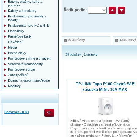
Batohy, brašny, kufry a
pouzdra
Řadit podle:
Kabely a konektory
Příslušenství pro mobily a
tablety
Příslušenství pro PC a NTB
Flashdisky
Paměťové karty
S Obrázky
Tabulkový
Osvětlení
Média
Pevné disky
35
položek
2
stránky
Počítačové skříně a chlazení
Serverové komponenty
Počítačové zdroje
Zabezpečení
Domácí a osobní spotřebiče
TP-LINK Tapo P100 Chytrá WiFi
Monitory
zásuvka MINI, 10A MAX
Porovnat -
0
Ks
Klíčové vlastnostni a funkce: - Vzdálený
přístup - Ovládejte zařízení připojená do
Chytré zásuvky, odkudkoli kde máte připojen
internetu pomocí volně dostupné aplikace K
ve vašem telefonu. - Plánování - Vytvořte