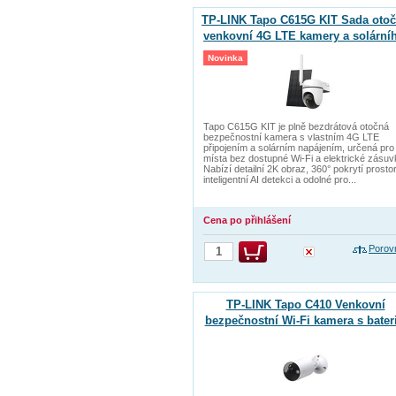
TP-LINK Tapo C615G KIT Sada oto
venkovní 4G LTE kamery a solární
panelu
Novinka
Tapo C615G KIT je plně bezdrátová otočná
bezpečnostní kamera s vlastním 4G LTE
připojením a solárním napájením, určená pro
místa bez dostupné Wi-Fi a elektrické zásuv
Nabízí detailní 2K obraz, 360° pokrytí prosto
inteligentní AI detekci a odolné pro...
Cena po přihlášení
Porov
TP-LINK Tapo C410 Venkovní
bezpečnostní Wi-Fi kamera s bateri