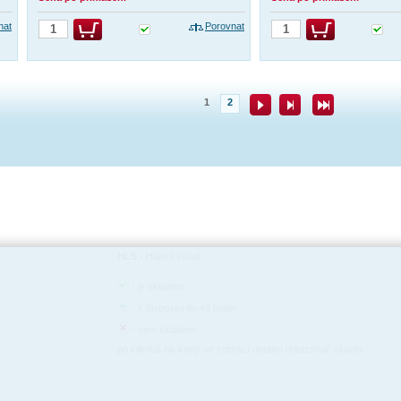
nat
Porovnat
1
2
HLS
-
Hlavní sklad
-
je skladem
-
k dispozici do 48 hodin
-
není skladem
po kliknutí na ikony se zobrazí detailní dotazovač skladu