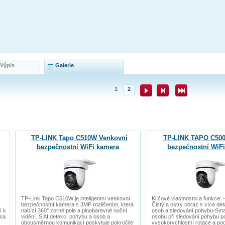
 Výpis
Galerie
1
2
TP-LINK Tapo C510W Venkovní
TP-LINK TAPO C500
bezpečnostní WiFi kamera
bezpečnostní WiF
TP-Link Tapo C510W je inteligentní venkovní
Klíčové vlastnostni a funkce: 
bezpečnostní kamera s 3MP rozlišením, která
Čistý a ostrý obraz s více det
í k
nabízí 360° zorné pole a plnobarevné noční
osob a sledování pohybu-Smart
asa
vidění. S AI detekcí pohybu a osob a
osobu při sledování pohybu 
obousměrnou komunikací poskytuje pokročilé
vysokorychlostní rotace a pod