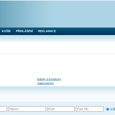
KOŠÍK
PŘIHLÁŠENÍ
REKLAMACE
Kabely a konektory
Zabezpečení
v t