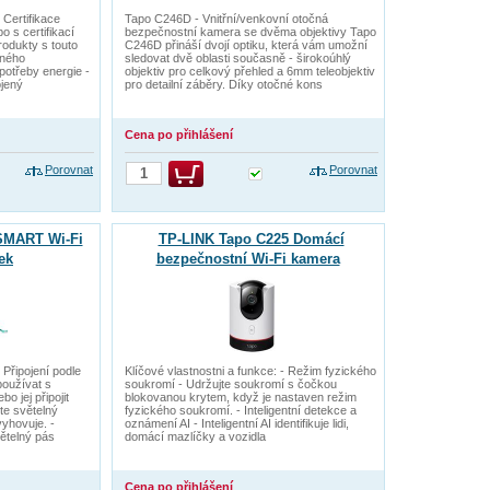
 Certifikace
Tapo C246D - Vnitřní/venkovní otočná
o s certifikací
bezpečnostní kamera se dvěma objektivy Tapo
rodukty s touto
C246D přináší dvojí optiku, která vám umožní
aného
sledovat dvě oblasti současně - širokoúhlý
potřeby energie -
objektiv pro celkový přehled a 6mm teleobjektiv
ojený
pro detailní záběry. Díky otočné kons
Cena po přihlášení
Porovnat
Porovnat
 SMART Wi-Fi
TP-LINK Tapo C225 Domácí
ek
bezpečnostní Wi-Fi kamera
 Připojení podle
Klíčové vlastnostni a funkce: - Režim fyzického
používat s
soukromí - Udržujte soukromí s čočkou
 jej připojit
blokovanou krytem, když je nastaven režim
te světelný
fyzického soukromí. - Inteligentní detekce a
yhovuje. -
oznámení AI - Inteligentní AI identifikuje lidi,
ětelný pás
domácí mazlíčky a vozidla
Cena po přihlášení