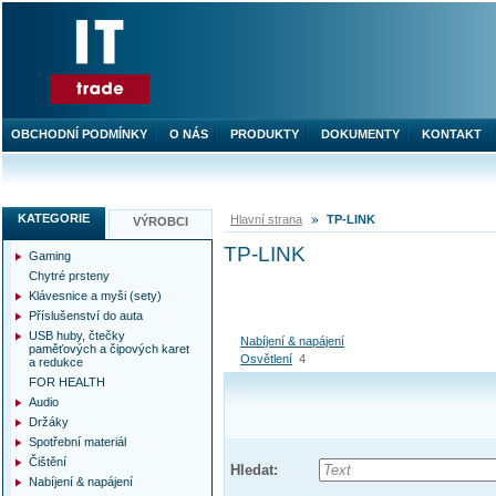
OBCHODNÍ PODMÍNKY
O NÁS
PRODUKTY
DOKUMENTY
KONTAKT
KATEGORIE
Hlavní strana
TP-LINK
VÝROBCI
TP-LINK
Gaming
Chytré prsteny
Klávesnice a myši (sety)
Příslušenství do auta
USB huby, čtečky
Nabíjení & napájení
paměťových a čipových karet
Osvětlení
4
a redukce
FOR HEALTH
Audio
Držáky
Spotřební materiál
Čištění
Hledat:
Nabíjení & napájení