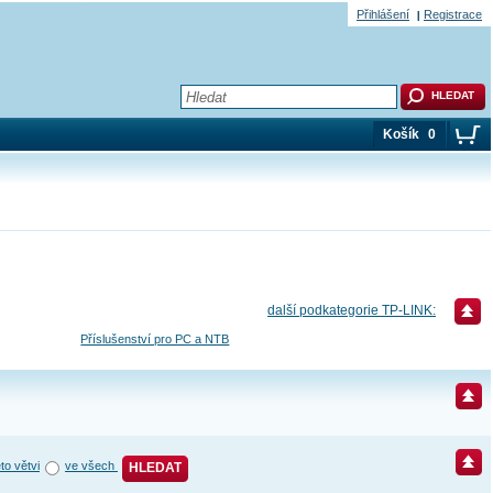
Přihlášení
Registrace
Košík
0
další podkategorie TP-LINK:
Příslušenství pro PC a NTB
éto větvi
ve všech
HLEDAT