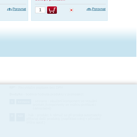
Porovnat
Porovnat
RP*
-
Recyklační poplatek bez DPH
Body/ks
-
bodová hodnota produktu v promoakci;
-
sestava - sloučení komponent ve virtuální
S
sestava
produkt,(komponenty se mohou prodávat i
samostatně)
-
hák - produkt, k němuž se při prodeji automaticky
H
hák
přiřazují další produkty (například zdroj + přívodní
šňůra apod.)