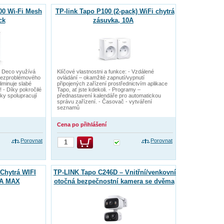
00 Wi-Fi Mesh
TP-link Tapo P100 (2-pack) WiFi chytrá
ck
zásuvka, 10A
 - Deco využívá
Klíčové vlastnostni a funkce: - Vzdálené
bezproblémového
ovládání – okamžité zapnutí/vypnutí
liminuje slabé
připojených zařízení prostřednictvím aplikace
! - Díky pokročilé
Tapo, ať jste kdekoli. - Programy –
tky spolupracují
přednastavení kalendáře pro automatickou
správu zařízení. - Časovač - vytváření
seznamů
Cena po přihlášení
Porovnat
Porovnat
Chytrá WIFI
TP-LINK Tapo C246D – Vnitřní/venkovní
0A MAX
otočná bezpečnostní kamera se dvěma
objektivy