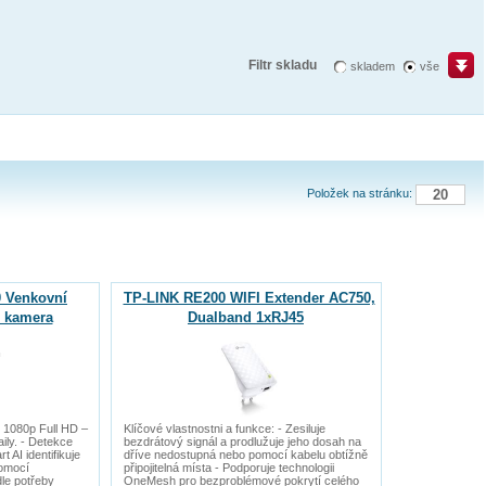
Filtr skladu
skladem
vše
Položek na stránku:
 Venkovní
TP-LINK RE200 WIFI Extender AC750,
i kamera
Dualband 1xRJ45
- 1080p Full HD –
Klíčové vlastnostni a funkce: - Zesiluje
aily. - Detekce
bezdrátový signál a prodlužuje jeho dosah na
 AI identifikuje
dříve nedostupná nebo pomocí kabelu obtížně
pomocí
připojitelná místa - Podporuje technologii
le potřeby
OneMesh pro bezproblémové pokrytí celého