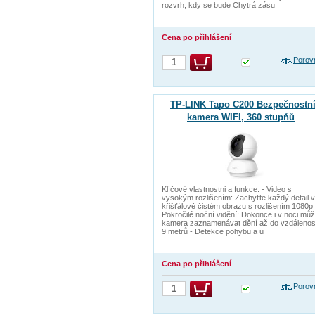
rozvrh, kdy se bude Chytrá zásu
Cena po přihlášení
Porov
TP-LINK Tapo C200 Bezpečnostn
kamera WIFI, 360 stupňů
Klíčové vlastnostni a funkce: - Video s
vysokým rozlišením: Zachyťte každý detail v
křišťálově čistém obrazu s rozlišením 1080p 
Pokročilé noční vidění: Dokonce i v noci mů
kamera zaznamenávat dění až do vzdálenos
9 metrů - Detekce pohybu a u
Cena po přihlášení
Porov