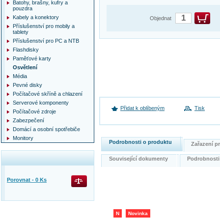
Batohy, brašny, kufry a
pouzdra
Kabely a konektory
Objednat
Příslušenství pro mobily a
tablety
Příslušenství pro PC a NTB
Flashdisky
Paměťové karty
Osvětlení
Média
Pevné disky
Počítačové skříně a chlazení
Serverové komponenty
Přidat k oblíbeným
Tisk
Počítačové zdroje
Zabezpečení
Domácí a osobní spotřebiče
Monitory
Podrobnosti o produktu
Zařazení 
Související dokumenty
Podrobnost
Porovnat -
0
Ks
N
Novinka