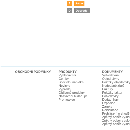
A
Akce
D
Doprodej
OBCHODNÍ PODMÍNKY
PRODUKTY
DOKUMENTY
Vyhledávání
Vyhledávání
Ceníky
Objednávky
Speciální nabídka
Položky objednávk
Novinky
Nedodané zboží
Výprodej
Faktury
Oblíbené produkty
Položky faktur
Nastavení hlídací psi
Pohledávky
Promoakce
Dodací listy
Expedice
Záruky
Reklamace
Prohlášení o shodě
Zpětný odběr vyslou
Zpětný odběr vyslouž
Zpětný odběr vyslou