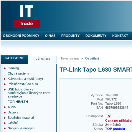
OBCHODNÍ PODMÍNKY
O NÁS
PRODUKTY
DOKUMENTY
KONTAKT
KATEGORIE
Hlavní strana
Osvětlení
VÝROBCI
Gaming
TP-Link Tapo L630 SMART
Chytré prsteny
Klávesnice a myši (sety)
Příslušenství do auta
USB huby, čtečky
paměťových a čipových karet
Výrobce
TP-LINK
a redukce
Kód
TPL972
FOR HEALTH
Part No.
Tapo L630
Audio
EAN
4897098683644
Držáky
Dostupnost
Spotřební materiál
Cena po přihláše
Čištění
Záruka
24 měsíců
Nabíjení & napájení
Status
TOP produkt