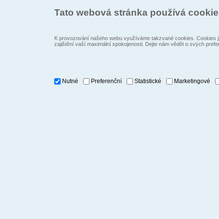
Tato webová stránka používá cooki
K provozování našeho webu využíváme takzvané cookies. Cookies js
zajištění vaší maximální spokojenosti. Dejte nám vědět o svých prefe
Nutné
Preferenční
Statistické
Marketingové