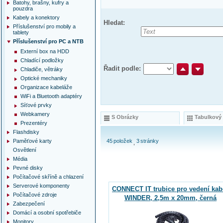
Batohy, brašny, kufry a
pouzdra
Kabely a konektory
Hledat:
Příslušenství pro mobily a
tablety
Příslušenství pro PC a NTB
Externí box na HDD
Chladící podložky
Řadit podle:
Chladiče, větráky
Optické mechaniky
Organizace kabeláže
WiFi a Bluetooth adaptéry
Síťové prvky
Webkamery
S Obrázky
Tabulkový
Prezentéry
Flashdisky
Paměťové karty
45
položek
3
stránky
Osvětlení
Média
Pevné disky
Počítačové skříně a chlazení
Serverové komponenty
CONNECT IT trubice pro vedení kab
Počítačové zdroje
WINDER, 2,5m x 20mm, černá
Zabezpečení
Domácí a osobní spotřebiče
Monitory