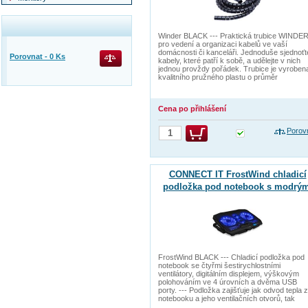
Winder BLACK --- Praktická trubice WINDE
pro vedení a organizaci kabelů ve vaší
domácnosti či kanceláři. Jednoduše sjednoťt
Porovnat -
0
Ks
kabely, které patří k sobě, a udělejte v nich
jednou provždy pořádek. Trubice je vyroben
kvalitního pružného plastu o průměr
Cena po přihlášení
Porov
CONNECT IT FrostWind chladicí
podložka pod notebook s modrý
podsvícením, ČERNÁ
FrostWind BLACK --- Chladicí podložka pod
notebook se čtyřmi šestirychlostními
ventilátory, digitálním displejem, výškovým
polohováním ve 4 úrovních a dvěma USB
porty. --- Podložka zajišťuje jak odvod tepla z
notebooku a jeho ventilačních otvorů, tak