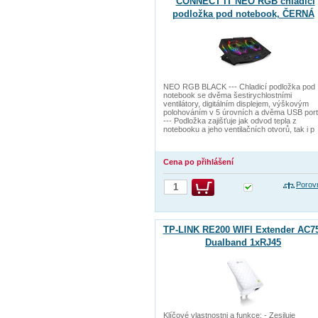
CONNECT IT NEO RGB chladicí
podložka pod notebook, ČERNÁ
NEO RGB BLACK --- Chladicí podložka pod
notebook se dvěma šestirychlostními
ventilátory, digitálním displejem, výškovým
polohováním v 5 úrovních a dvěma USB port
--- Podložka zajišťuje jak odvod tepla z
notebooku a jeho ventilačních otvorů, tak i p
Cena po přihlášení
Porov
TP-LINK RE200 WIFI Extender AC75
Dualband 1xRJ45
Klíčové vlastnostni a funkce: - Zesiluje