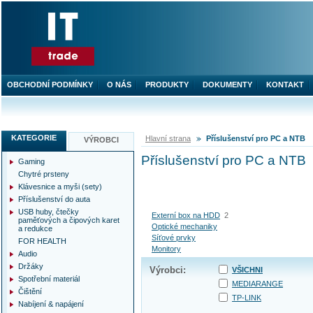
OBCHODNÍ PODMÍNKY
O NÁS
PRODUKTY
DOKUMENTY
KONTAKT
KATEGORIE
Hlavní strana
Příslušenství pro PC a NTB
VÝROBCI
Příslušenství pro PC a NTB
Gaming
Chytré prsteny
Klávesnice a myši (sety)
Příslušenství do auta
USB huby, čtečky
Externí box na HDD
2
paměťových a čipových karet
Optické mechaniky
a redukce
Síťové prvky
FOR HEALTH
Monitory
Audio
Držáky
Výrobci:
VŠICHNI
Spotřební materiál
MEDIARANGE
Čištění
TP-LINK
Nabíjení & napájení