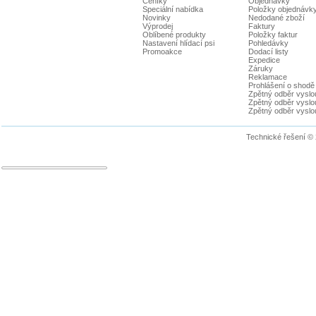
Ceníky
Objednávky
Speciální nabídka
Položky objednávk
Novinky
Nedodané zboží
Výprodej
Faktury
Oblíbené produkty
Položky faktur
Nastavení hlídací psi
Pohledávky
Promoakce
Dodací listy
Expedice
Záruky
Reklamace
Prohlášení o shodě
Zpětný odběr vyslou
Zpětný odběr vyslouž
Zpětný odběr vyslou
Technické řešení ©