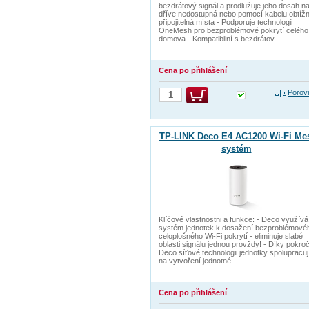
bezdrátový signál a prodlužuje jeho dosah n
dříve nedostupná nebo pomocí kabelu obtíž
připojitelná místa - Podporuje technologii
OneMesh pro bezproblémové pokrytí celého
domova - Kompatibilní s bezdrátov
Cena po přihlášení
Porov
TP-LINK Deco E4 AC1200 Wi-Fi Me
systém
Klíčové vlastnostni a funkce: - Deco využívá
systém jednotek k dosažení bezproblémové
celoplošného Wi-Fi pokrytí - eliminuje slabé
oblasti signálu jednou provždy! - Díky pokroč
Deco síťové technologii jednotky spolupracuj
na vytvoření jednotné
Cena po přihlášení