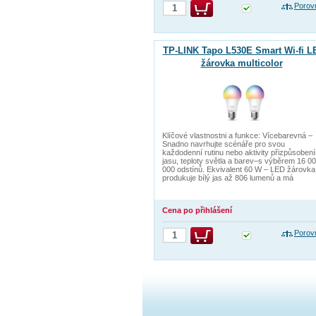
Porov
TP-LINK Tapo L530E Smart Wi-fi L
žárovka multicolor
Klíčové vlastnostni a funkce: Vícebarevná –
Snadno navrhujte scénáře pro svou
každodenní rutinu nebo aktivity přizpůsoben
jasu, teploty světla a barev–s výběrem 16 0
000 odstínů. Ekvivalent 60 W – LED žárovka
produkuje bílý jas až 806 lumenů a má
Cena po přihlášení
Porov