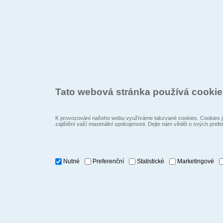
Tato webová stránka používá cooki
K provozování našeho webu využíváme takzvané cookies. Cookies js
zajištění vaší maximální spokojenosti. Dejte nám vědět o svých prefe
Nutné
Preferenční
Statistické
Marketingové