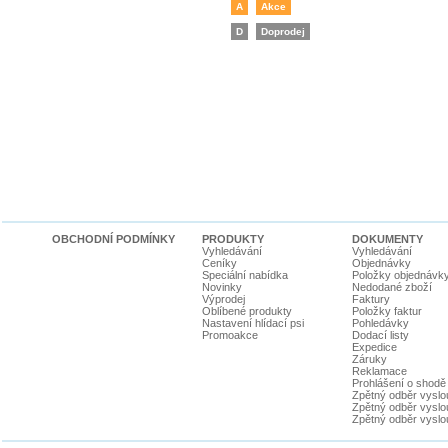
A
Akce
D
Doprodej
OBCHODNÍ PODMÍNKY
PRODUKTY
DOKUMENTY
Vyhledávání
Vyhledávání
Ceníky
Objednávky
Speciální nabídka
Položky objednávk
Novinky
Nedodané zboží
Výprodej
Faktury
Oblíbené produkty
Položky faktur
Nastavení hlídací psi
Pohledávky
Promoakce
Dodací listy
Expedice
Záruky
Reklamace
Prohlášení o shodě
Zpětný odběr vyslou
Zpětný odběr vyslouž
Zpětný odběr vyslou