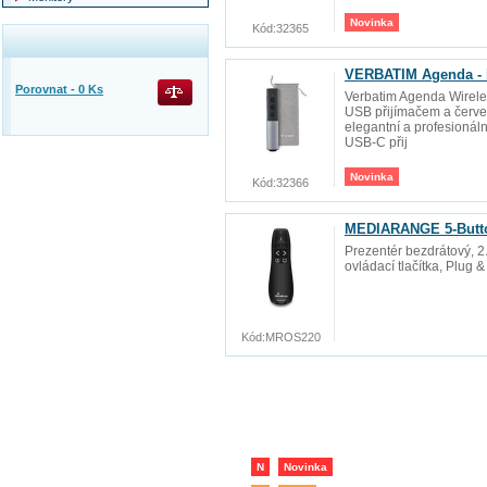
Novinka
Kód:
32365
VERBATIM Agenda - b
Porovnat -
0
Ks
Verbatim Agenda Wireles
USB přijímačem a červe
elegantní a profesionál
USB-C přij
Novinka
Kód:
32366
MEDIARANGE 5-Butto
Prezentér bezdrátový, 2
ovládací tlačítka, Plug &
Kód:
MROS220
N
Novinka