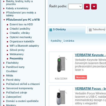
Batohy, brašny, kufry a
pouzdra
Řadit podle:
Kabely a konektory
Příslušenství pro mobily a
tablety
Příslušenství pro PC a NTB
Externí box na HDD
Chladící podložky
S Obrázky
Tabulkový
Chladiče, větráky
Optické mechaniky
4
položky
1
stránka
Organizace kabeláže
WiFi a Bluetooth adaptéry
Síťové prvky
Webkamery
VERBATIM Keynote - 
Prezentéry
Verbatim Keynote Wirele
Flashdisky
červeným laserem Bezdr
profesionální prezentace
Paměťové karty
laser s
Osvětlení
Média
Novinka
Kód:
32364
Pevné disky
Počítačové skříně a chlazení
Serverové komponenty
VERBATIM Focus - be
Počítačové zdroje
Verbatim Focus Wireless
laserem a USB-C nabíje
Zabezpečení
minimalistický design s 
Domácí a osobní spotřebiče
slitiny s elegantní
Monitory