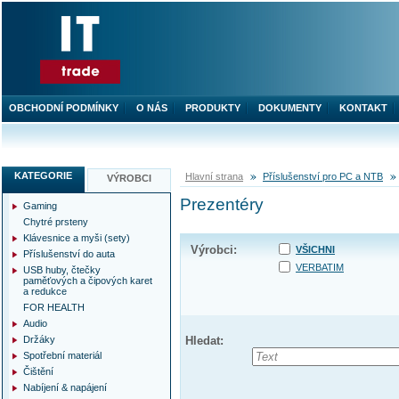
OBCHODNÍ PODMÍNKY
O NÁS
PRODUKTY
DOKUMENTY
KONTAKT
KATEGORIE
Hlavní strana
Příslušenství pro PC a NTB
VÝROBCI
Prezentéry
Gaming
Chytré prsteny
Klávesnice a myši (sety)
Výrobci:
VŠICHNI
Příslušenství do auta
VERBATIM
USB huby, čtečky
paměťových a čipových karet
a redukce
FOR HEALTH
Audio
Držáky
Hledat:
Spotřební materiál
Čištění
Nabíjení & napájení