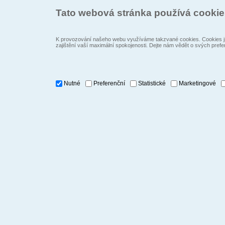
Tato webová stránka používá cooki
K provozování našeho webu využíváme takzvané cookies. Cookies js
zajištění vaší maximální spokojenosti. Dejte nám vědět o svých prefe
Nutné
Preferenční
Statistické
Marketingové