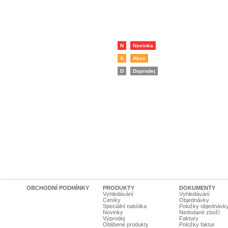
N
Novinka
A
Akce
D
Doprodej
OBCHODNÍ PODMÍNKY
PRODUKTY
DOKUMENTY
Vyhledávání
Vyhledávání
Ceníky
Objednávky
Speciální nabídka
Položky objednávk
Novinky
Nedodané zboží
Výprodej
Faktury
Oblíbené produkty
Položky faktur