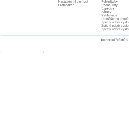
Nastavení hlídací psi
Pohledávky
Promoakce
Dodací listy
Expedice
Záruky
Reklamace
Prohlášení o shodě
Zpětný odběr vyslou
Zpětný odběr vyslouž
Zpětný odběr vyslou
Technické řešení ©