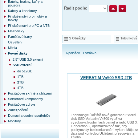
Batohy, brašny, kufry a
pouzdra
Řadit podle:
Kabely a konektory
Příslušenství pro mobily a
tablety
Příslušenství pro PC a NTB
Flashdisky
Paměťové karty
S Obrázky
Tabulkový
Osvětlení
Média
6
položek
1
stránka
Pevné disky
2,5" USB 3.0 externí
SSD externí
do 512GB
1TB
VERBATIM Vx500 SSD 2TB
2TB
4TB
Počítačové skříně a chlazení
Serverové komponenty
Počítačové zdroje
Zabezpečení
Technologie úložiště nové generace Externí
Domácí a osobní spotřebiče
disk SSD Verbatim Vx500 využívá
Monitory
vysokorychlostní flash paměť a řadič USB 3.
Generation 2, optimalizované tak, aby
poskytovaly bezkonkurenční výkon. Mějte s
data pod kontrolou Ukládání, přesouvání a
záloho