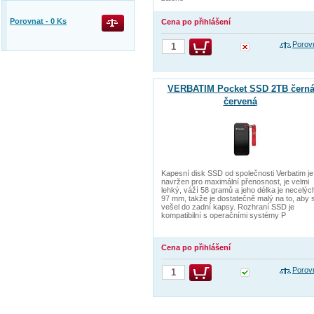
Porovnat -
0
Ks
Cena po přihlášení
Porov
VERBATIM Pocket SSD 2TB černá
červená
Kapesní disk SSD od společnosti Verbatim je
navržen pro maximální přenosnost, je velmi
lehký, váží 58 gramů a jeho délka je necelýc
97 mm, takže je dostatečně malý na to, aby 
vešel do zadní kapsy. Rozhraní SSD je
kompatibilní s operačními systémy P
Cena po přihlášení
Porov