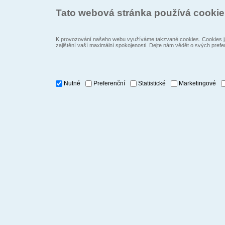
Tato webová stránka používá cooki
K provozování našeho webu využíváme takzvané cookies. Cookies js
zajištění vaší maximální spokojenosti. Dejte nám vědět o svých prefe
Nutné
Preferenční
Statistické
Marketingové