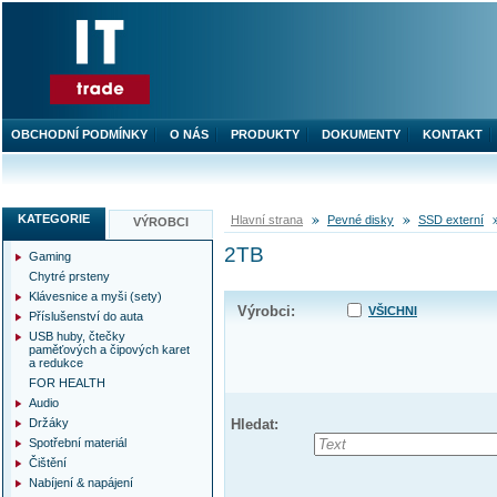
OBCHODNÍ PODMÍNKY
O NÁS
PRODUKTY
DOKUMENTY
KONTAKT
KATEGORIE
Hlavní strana
Pevné disky
SSD externí
VÝROBCI
2TB
Gaming
Chytré prsteny
Klávesnice a myši (sety)
Výrobci:
VŠICHNI
Příslušenství do auta
USB huby, čtečky
paměťových a čipových karet
a redukce
FOR HEALTH
Audio
Držáky
Hledat:
Spotřební materiál
Čištění
Nabíjení & napájení