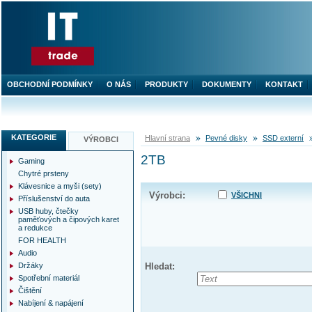
OBCHODNÍ PODMÍNKY
O NÁS
PRODUKTY
DOKUMENTY
KONTAKT
KATEGORIE
Hlavní strana
Pevné disky
SSD externí
VÝROBCI
2TB
Gaming
Chytré prsteny
Klávesnice a myši (sety)
Výrobci:
VŠICHNI
Příslušenství do auta
USB huby, čtečky
paměťových a čipových karet
a redukce
FOR HEALTH
Audio
Držáky
Hledat:
Spotřební materiál
Čištění
Nabíjení & napájení