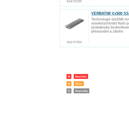
Kód:
32195
VERBATIM Vx500 SS
Technologie úložiště n
vysokorychlostní flash 
poskytovaly bezkonkuren
přesouvání a záloho
Kód:
47454
N
Novinka
A
Akce
D
Doprodej