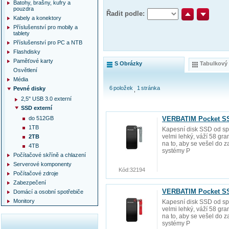
Batohy, brašny, kufry a
pouzdra
Řadit podle:
Kabely a konektory
Příslušenství pro mobily a
tablety
Příslušenství pro PC a NTB
Flashdisky
Paměťové karty
S Obrázky
Tabulkový
Osvětlení
Média
6
položek
1
stránka
Pevné disky
2,5" USB 3.0 externí
SSD externí
do 512GB
VERBATIM Pocket SS
1TB
Kapesní disk SSD od spo
velmi lehký, váží 58 gr
2TB
na to, aby se vešel do 
4TB
systémy P
Počítačové skříně a chlazení
Serverové komponenty
Kód:
32194
Počítačové zdroje
Zabezpečení
VERBATIM Pocket SS
Domácí a osobní spotřebiče
Monitory
Kapesní disk SSD od spo
velmi lehký, váží 58 gr
na to, aby se vešel do 
systémy P