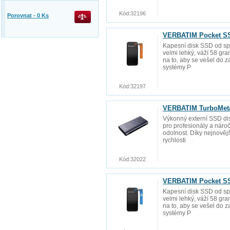
Kód:
32196
Porovnat -
0
Ks
VERBATIM Pocket SS
Kapesní disk SSD od spo
velmi lehký, váží 58 gr
na to, aby se vešel do 
systémy P
Kód:
32197
VERBATIM TurboMeta
Výkonný externí SSD di
pro profesionály a nároč
odolnost. Díky nejnově
rychlosti
Kód:
32022
VERBATIM Pocket SS
Kapesní disk SSD od spo
velmi lehký, váží 58 gr
na to, aby se vešel do 
systémy P