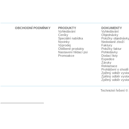
OBCHODNÍ PODMÍNKY
PRODUKTY
DOKUMENTY
Vyhledávání
Vyhledávání
Ceníky
Objednávky
Speciální nabídka
Položky objednávk
Novinky
Nedodané zboží
Výprodej
Faktury
Oblíbené produkty
Položky faktur
Nastavení hlídací psi
Pohledávky
Promoakce
Dodací listy
Expedice
Záruky
Reklamace
Prohlášení o shodě
Zpětný odběr vyslou
Zpětný odběr vyslouž
Zpětný odběr vyslou
Technické řešení ©